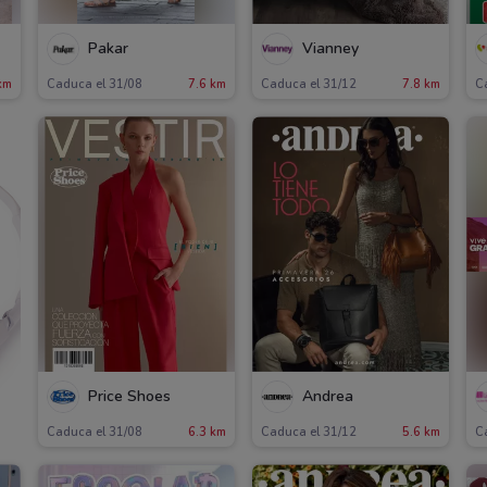
Pakar
Vianney
km
Caduca el 31/08
7.6 km
Caduca el 31/12
7.8 km
C
Price Shoes
Andrea
Caduca el 31/08
6.3 km
Caduca el 31/12
5.6 km
C