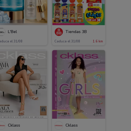
L'Bel
Tiendas 3B
aduca el 31/08
Caduca el 31/08
1.6 km
Cklass
Cklass