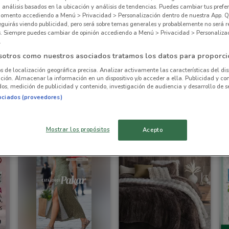
, análisis basados en la ubicación y análisis de tendencias. Puedes cambiar tus prefe
omento accediendo a Menú > Privacidad > Personalización dentro de nuestra App. Q
eguirás viendo publicidad, pero será sobre temas generales y probablemente no será r
es. Siempre puedes cambiar de opinión accediendo a Menú > Privacidad > Personaliza
.
sotros como nuestros asociados tratamos los datos para proporci
NUEVO
os de localización geográfica precisa. Analizar activamente las características del dis
ación. Almacenar la información en un dispositivo y/o acceder a ella. Publicidad y co
os, medición de publicidad y contenido, investigación de audiencia y desarrollo de se
Price Shoes
Soriana Híper
ociados (proveedores)
Caduca el 31/12
6.3 km
Caduca Miércoles
6.4 km
C
Mostrar los propósitos
Acepto