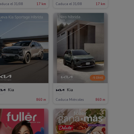
aduca el 31/08
17 km
Caduca el 31/08
17 km
-5 DÍAS
Kia
Kia
860 m
Caduca Miércoles
860 m