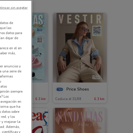
tinuar sin aceptar
datos de
 que las
amos datos para
ían dejar de
arece en el en
 saber más,
er anuncios y
a una serie de
ataformas
u
datos
Price Shoes
Price Shoes
pinión siempre
a? Los
aduca el 31/12
6.3 km
Caduca el 31/08
6.3 km
 navegación en
nforma que ha
s datos sobre
red, y los
r y mejorar la
idad. Además,
 científicas y