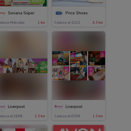
NUEVO
Soriana Súper
Price Shoes
aduca Miércoles
1 km
Caduca el 31/12
6.3 km
Liverpool
Liverpool
aduca el 16/08
1.3 km
Caduca el 07/09
1.3 km