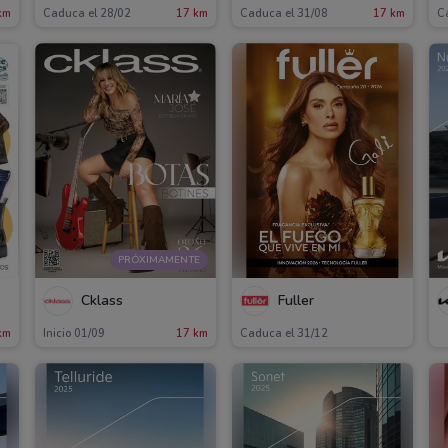
km
Caduca el 28/02
17 km
Caduca el 31/08
17 km
C
PRÓXIMAMENTE
Cklass
Fuller
km
Inicio 01/09
17 km
Caduca el 31/12