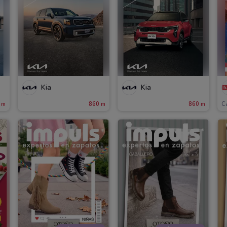
Kia
Kia
 m
860 m
860 m
C