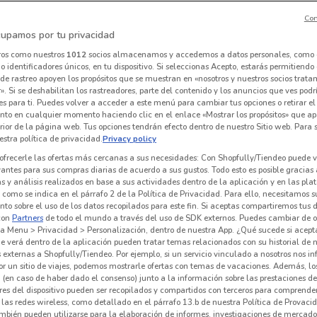
Con
upamos por tu privacidad
ros como nuestros
1012
socios almacenamos y accedemos a datos personales, como 
 identificadores únicos, en tu dispositivo. Si seleccionas Acepto, estarás permitiendo
de rastreo apoyen los propósitos que se muestran en «nosotros y nuestros socios trat
». Si se deshabilitan los rastreadores, parte del contenido y los anuncios que ves podr
es para ti. Puedes volver a acceder a este menú para cambiar tus opciones o retirar el
nto en cualquier momento haciendo clic en el enlace «Mostrar los propósitos» que ap
erior de la página web. Tus opciones tendrán efecto dentro de nuestro Sitio web. Para
stra política de privacidad.
Privacy policy
ofrecerle las ofertas más cercanas a sus necesidades: Con Shopfully/Tiendeo puede v
vantes para sus compras diarias de acuerdo a sus gustos. Todo esto es posible gracias 
 y análisis realizados en base a sus actividades dentro de la aplicación y en las pl
O
NUEVO
como se indica en el párrafo 2 de la Política de Privacidad. Para ello, necesitamos s
to sobre el uso de los datos recopilados para este fin. Si aceptas compartiremos tus 
Tiendas Neto
Price Shoes
con
Partners
de todo el mundo a través del uso de SDK externos. Puedes cambiar de o
a Menu > Privacidad > Personalización, dentro de nuestra App. ¿Qué sucede si acept
km
Caduca el 31/08
1.7 km
Caduca el 31/12
6.3 km
C
e verá dentro de la aplicación pueden tratar temas relacionados con su historial de
externas a Shopfully/Tiendeo. Por ejemplo, si un servicio vinculado a nosotros nos i
r un sitio de viajes, podemos mostrarle ofertas con temas de vacaciones. Además, lo
 (en caso de haber dado el consenso) junto a la información sobre las prestaciones de 
res del dispositivo pueden ser recopilados y compartidos con terceros para comprende
 las redes wireless, como detallado en el párrafo 13.b de nuestra Política de Provac
mbién pueden utilizarse para la elaboración de informes, investigaciones de mercado,