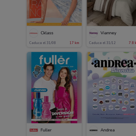
Cklass
Vianney
Caduca el 31/08
17 km
Caduca el 31/12
7.8 
Fuller
Andrea