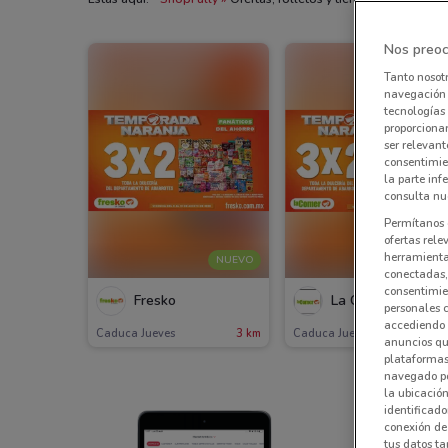
Nos preoc
Tanto nosot
navegación o
tecnologías 
proporcionar
ser relevant
consentimie
la parte inf
consulta nue
Permítanos 
ofertas rele
herramientas
NUEVO
NUEV
conectadas, 
consentimien
Fresko
La Comer
personales 
accediendo 
Caduca Jueves
3 km
Caduca Jueves
4.5 
anuncios qu
plataformas 
navegado po
la ubicación
identificado
conexión de
tus datos ta