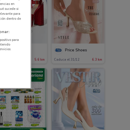
rencias en
ué sucede si
elevante para
ción dentro de
onar:
positivo para
ntenido
rvicios.
Andrea
Price Shoes
aduca el 31/12
5.6 km
Caduca el 31/12
6.3 km