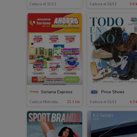
Caduca el 31/12
Caduca el 26/12
5.6 
NUEVO
Soriana Express
Price Shoes
Caduca Miércoles
21.1 km
Caduca el 31/12
6.3 