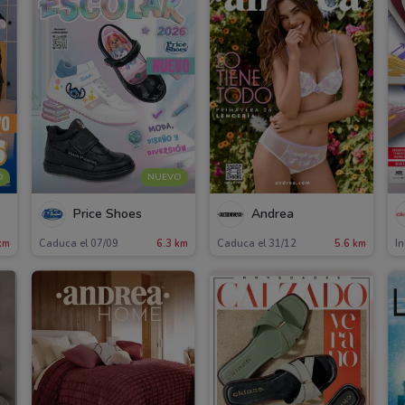
O
NUEVO
Price Shoes
Andrea
km
Caduca el 07/09
6.3 km
Caduca el 31/12
5.6 km
In