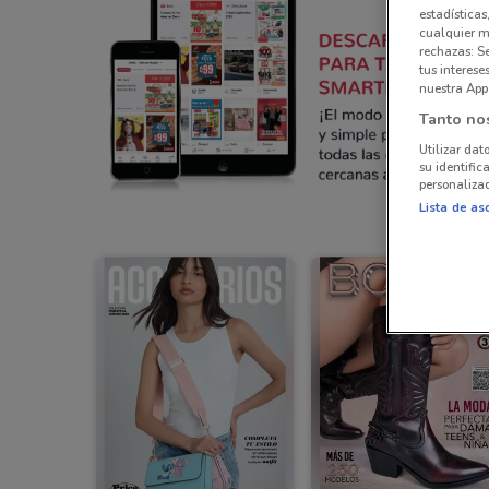
estadísticas
cualquier m
rechazas: S
tus interes
nuestra App
Tanto no
Utilizar dat
su identific
personalizad
Lista de as