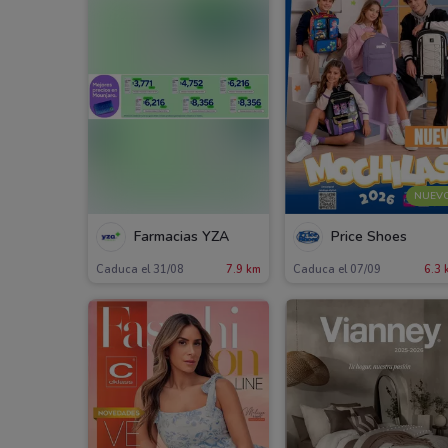
NUEV
Farmacias YZA
Price Shoes
Caduca el 31/08
7.9 km
Caduca el 07/09
6.3 