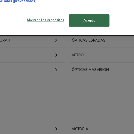
ociados (proveedores)
Mostrar los propósitos
Acepto
 SHOP
ESPECIALISTAS ÓPTICOS
URATI
ÓPTICAS ESPADAS
VETRO
ÓPTICAS MASVISION
VICTORIA