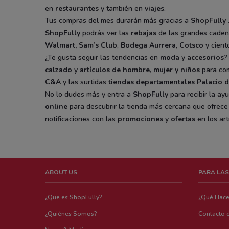
en
restaurantes
y también en
viajes
.
Tus compras del mes durarán más gracias a
ShopFully
ShopFully
podrás ver las
rebajas
de las grandes caden
Walmart
,
Sam’s Club
,
Bodega Aurrera
,
Cotsco
y cient
¿Te gusta seguir las tendencias en
moda
y
accesorios
?
calzado
y
artículos de hombre, mujer y niños
para com
C&A
y las surtidas
tiendas departamentales
Palacio d
No lo dudes más y entra a
ShopFully
para recibir la ay
online
para descubrir la tienda más cercana que ofrec
notificaciones con las
promociones
y
ofertas
en los art
ABOUT US
PARA LAS
¿Que es ShopFully?
¿Qué Hac
¿Quiénes Somos?
Contacto 