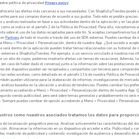
stra política de privacidad.
Privacy policy
ofrecerle las ofertas más cercanas a sus necesidades: Con Shopfully/Tiendeo puede v
vantes para sus compras diarias de acuerdo a sus gustos. Todo esto es posible gracias 
Ben & Frank
Rosedal Ópticas
 y análisis realizados en base a sus actividades dentro de la aplicación y en las pl
como se indica en el párrafo 2 de la Política de Privacidad. Para ello, necesitamos s
km
1.2 km
2.2 km
to sobre el uso de los datos recopilados para este fin. Si aceptas compartiremos tus 
con
Partners
de todo el mundo a través del uso de SDK externos. Puedes cambiar de o
a Menu > Privacidad > Personalización, dentro de nuestra App. ¿Qué sucede si acept
e verá dentro de la aplicación pueden tratar temas relacionados con su historial de
externas a Shopfully/Tiendeo. Por ejemplo, si un servicio vinculado a nosotros nos i
r un sitio de viajes, podemos mostrarle ofertas con temas de vacaciones. Además, lo
 (en caso de haber dado el consenso) junto a la información sobre las prestaciones de 
res del dispositivo pueden ser recopilados y compartidos con terceros para comprende
 las redes wireless, como detallado en el párrafo 13.b de nuestra Política de Provac
mbién pueden utilizarse para la elaboración de informes, investigaciones de mercado,
, análisis basados en la ubicación y análisis de tendencias. Puedes cambiar tus prefe
omento accediendo a Menú > Privacidad > Personalización dentro de nuestra App. Q
eguirás viendo publicidad, pero será sobre temas generales y probablemente no será r
es. Siempre puedes cambiar de opinión accediendo a Menú > Privacidad > Personaliza
.
sotros como nuestros asociados tratamos los datos para proporci
os de localización geográfica precisa. Analizar activamente las características del dis
ación. Almacenar la información en un dispositivo y/o acceder a ella. Publicidad y co
km
os, medición de publicidad y contenido, investigación de audiencia y desarrollo de se