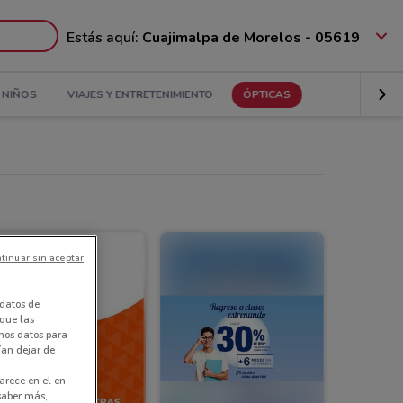
Estás aquí:
Cuajimalpa de Morelos - 05619
NIÑOS
VIAJES Y ENTRETENIMIENTO
ÓPTICAS
tinuar sin aceptar
datos de
 que las
amos datos para
ían dejar de
arece en el en
 saber más,