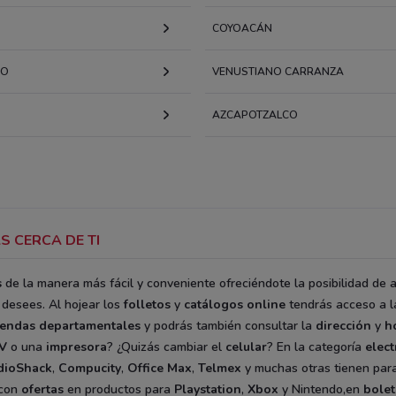
COYOACÁN
CO
VENUSTIANO CARRANZA
AZCAPOTZALCO
S CERCA DE TI
s
de la manera más fácil y conveniente ofreciéndote la posibilidad de 
desees. Al hojear los
folletos
y
catálogos
online
tendrás acceso a 
iendas departamentales
y podrás también consultar la
dirección
y
h
V
o una
impresora
? ¿Quizás cambiar el
celular
? En la categoría
elect
dioShack
,
Compucity
,
Office Max
,
Telmex
y muchas otras tienen para
 con
ofertas
en productos para
Playstation
,
Xbox
y Nintendo,en
bole