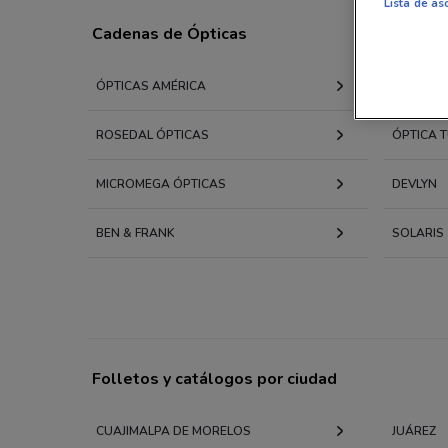
Lista de as
Cadenas de Ópticas
ÓPTICAS AMÉRICA
OPTIKAL
ROSEDAL ÓPTICAS
ÓPTICA T
MICROMEGA ÓPTICAS
DEVLYN
BEN & FRANK
SOLARIS
Folletos y catálogos por ciudad
CUAJIMALPA DE MORELOS
JUÁREZ