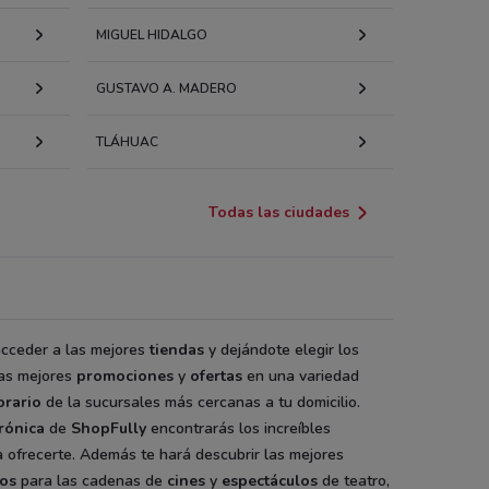
MIGUEL HIDALGO
GUSTAVO A. MADERO
TLÁHUAC
Todas las ciudades
acceder a las mejores
tiendas
y dejándote elegir los
las mejores
promociones
y
ofertas
en una variedad
orario
de la sucursales más cercanas a tu domicilio.
rónica
de
ShopFully
encontrarás los increíbles
 ofrecerte. Además te hará descubrir las mejores
tos
para las cadenas de
cines
y
espectáculos
de teatro,