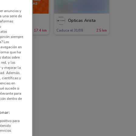
er anuncios y
a una serie de
Solaris
Ópticas Arista
ataformas
u
17.4 km
Caduca el 31/08
2.5 km
datos
pinión siempre
a? Los
 navegación en
nforma que ha
s datos sobre
red, y los
r y mejorar la
idad. Además,
 científicas y
rencias en
ué sucede si
elevante para
ción dentro de
onar:
positivo para
ntenido
rvicios.