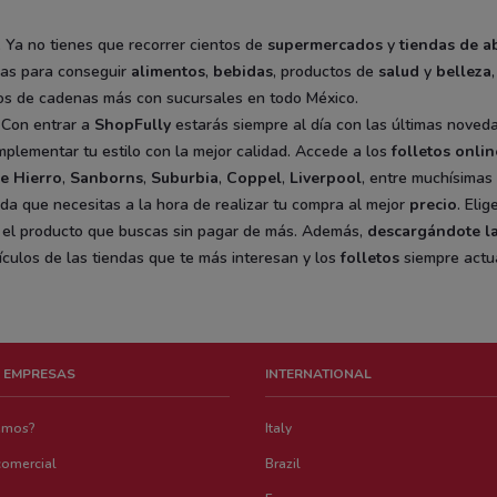
. Ya no tienes que recorrer cientos de
supermercados
y
tiendas de a
as para conseguir
alimentos
,
bebidas
, productos de
salud
y
belleza
os de cadenas más con sucursales en todo México.
 Con entrar a
ShopFully
estarás siempre al día con las últimas nove
plementar tu estilo con la mejor calidad. Accede a los
folletos onlin
e Hierro
,
Sanborns
,
Suburbia
,
Coppel
,
Liverpool
, entre muchísimas 
uda que necesitas a la hora de realizar tu compra al mejor
precio
. Elig
e el producto que buscas sin pagar de más. Además,
descargándote l
ículos de las tiendas que te más interesan y los
folletos
siempre actua
 EMPRESAS
INTERNATIONAL
emos?
Italy
comercial
Brazil