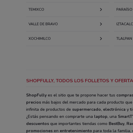
TEMIXCO
PARAÍSO
VALLE DE BRAVO
IZTACAL
XOCHIMILCO
TLALPAN
SHOPFULLY, TODOS LOS FOLLETOS Y OFERTA
ShopFully
es el sitio que te propone hacer tus
compra
precios
más bajos del mercado para cada producto que 
infinita de productos de
supermercado
,
electrónica
y
t
¿Estás pensando en comprarte una
laptop
, una
SmartT
descuentos
que importantes tiendas como
BestBuy
,
Ra
promociones
en
entretenimiento
para toda la familia,