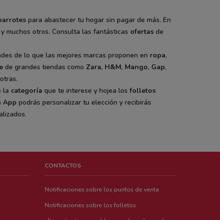
barrotes
para abastecer tu hogar sin pagar de más. En
, y muchos otros. Consulta las fantásticas
ofertas
de
dades de lo que las mejores marcas proponen en
ropa
,
e
de grandes tiendas como
Zara
,
H&M
,
Mango
,
Gap
,
otras.
e la
categoría
que te interese y hojea los
folletos
a App
podrás personalizar tu elección y recibirás
lizados.
CONTACTOS
Notificaciones sobre los puntos de venta
Notificaciones sobre los folletos