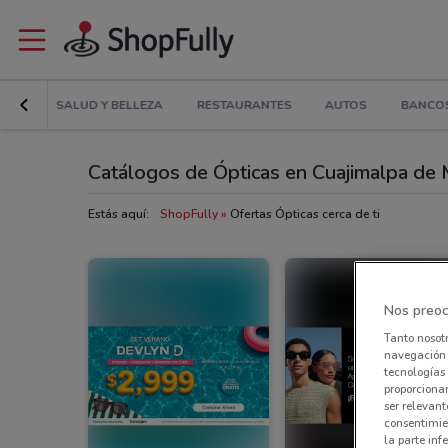
RÍAS
SALUD Y BELLEZA
RESTAURANTES
AUTOS
BANCOS
Catálogos de Ópticas en Cuajimalpa de
Estás aquí:
ShopFully
Ofertas Ópticas cerca de ti
Nos preoc
Tanto nosot
navegación o
tecnologías 
proporcionar
ser relevant
consentimie
la parte inf