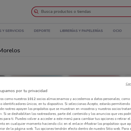
 Y SERVICIOS
DEPORTE
LIBRERÍAS Y PAPELERÍAS
OCIO
 Morelos
Con
upamos por tu privacidad
ros como nuestros
1012
socios almacenamos y accedemos a datos personales, como 
 identificadores únicos, en tu dispositivo. Si seleccionas Acepto, estarás permitiendo
de rastreo apoyen los propósitos que se muestran en «nosotros y nuestros socios trat
». Si se deshabilitan los rastreadores, parte del contenido y los anuncios que ves podr
es para ti. Puedes volver a acceder a este menú para cambiar tus opciones o retirar el
nto en cualquier momento haciendo clic en el enlace «Mostrar los propósitos» que ap
erior de la página web. Tus opciones tendrán efecto dentro de nuestro Sitio web. Para