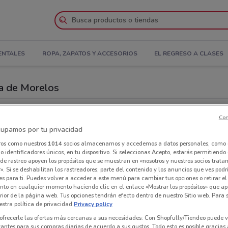
ENTALES
ROPA, ZAPATOS Y ACCESORIOS
EL REGRESO A CLASES
pa de Morelos
e Morelos
Con
upamos por tu privacidad
Busca una cadena
ros como nuestros
1014
socios almacenamos y accedemos a datos personales, como 
 identificadores únicos, en tu dispositivo. Si seleccionas Acepto, estarás permitiendo
de rastreo apoyen los propósitos que se muestran en «nosotros y nuestros socios trat
». Si se deshabilitan los rastreadores, parte del contenido y los anuncios que ves podr
es para ti. Puedes volver a acceder a este menú para cambiar tus opciones o retirar el
Tama
nto en cualquier momento haciendo clic en el enlace «Mostrar los propósitos» que ap
erior de la página web. Tus opciones tendrán efecto dentro de nuestro Sitio web. Para
368
stra política de privacidad.
Privacy policy
ofrecerle las ofertas más cercanas a sus necesidades: Con Shopfully/Tiendeo puede v
Av D
vantes para sus compras diarias de acuerdo a sus gustos. Todo esto es posible gracias 