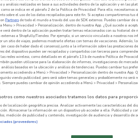
381
 y análisis realizados en base a sus actividades dentro de la aplicación y en las pl
como se indica en el párrafo 2 de la Política de Privacidad. Para ello, necesitamos s
to sobre el uso de los datos recopilados para este fin. Si aceptas compartiremos tus 
Av C
con
Partners
de todo el mundo a través del uso de SDK externos. Puedes cambiar de o
a Menu > Privacidad > Personalización, dentro de nuestra App. ¿Qué sucede si acept
(cdm
e verá dentro de la aplicación pueden tratar temas relacionados con su historial de
438
externas a Shopfully/Tiendeo. Por ejemplo, si un servicio vinculado a nosotros nos i
r un sitio de viajes, podemos mostrarle ofertas con temas de vacaciones. Además, lo
 (en caso de haber dado el consenso) junto a la información sobre las prestaciones de 
Av. 
res del dispositivo pueden ser recopilados y compartidos con terceros para comprende
Mor
 las redes wireless, como detallado en el párrafo 13.b de nuestra Política de Provac
mbién pueden utilizarse para la elaboración de informes, investigaciones de mercado,
552
, análisis basados en la ubicación y análisis de tendencias. Puedes cambiar tus prefe
omento accediendo a Menú > Privacidad > Personalización dentro de nuestra App. Q
eguirás viendo publicidad, pero será sobre temas generales y probablemente no será r
Av T
es. Siempre puedes cambiar de opinión accediendo a Menú > Privacidad > Personaliza
552
.
sotros como nuestros asociados tratamos los datos para proporci
call
os de localización geográfica precisa. Analizar activamente las características del dis
Obr
ación. Almacenar la información en un dispositivo y/o acceder a ella. Publicidad y co
os, medición de publicidad y contenido, investigación de audiencia y desarrollo de se
619
ociados (proveedores)
T
OFFICE DEPOT
Av d
SORIANA HÍPER