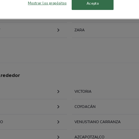
670
Mostrar los propósitos
Acepto
SORIANA SÚPER
Av T
675
Y
ZARA
Av. 
Méx
675
Loma
alrededor
Cuaj
680
VICTORIA
AV.
692
COYOACÁN
AV.
CO
VENUSTIANO CARRANZA
0.70
AZCAPOTZALCO