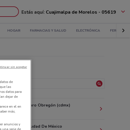
Estás aquí:
Cuajimalpa de Morelos - 05619
HOGAR
FARMACIAS Y SALUD
ELECTRÓNICA
FERRETERÍ
tinuar sin aceptar
datos de
 que las
amos datos para
ían dejar de
ulipas, 110 Álvaro Obregón (cdmx)
arece en el en
 saber más,
 m
er anuncios y
e Los Poetas Ciudad De México
a una serie de