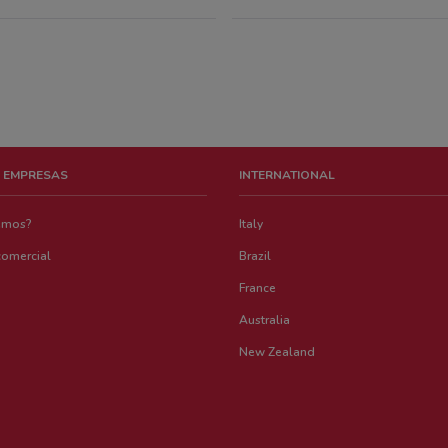
AV.T
708
Loma
Cuaj
720
 EMPRESAS
INTERNATIONAL
Aven
749
emos?
Italy
comercial
Brazil
Av.S
749
France
Australia
Av. 
New Zealand
766
Pase
767