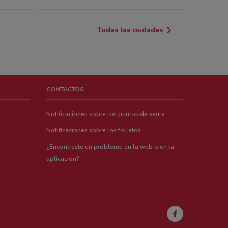
AMAULIPAS 3000 LA.ROSITA Ciudad De México
 m
Todas las ciudades
s De Santa Fe Avenida Santa Fe # 428
imalpa De Morelos
 m
CONTACTOS
ida Santa Fe Ciudad De México
 m
Notificaciones sobre los puntos de venta
anta Fe Ciudad De México
Notificaciones sobre los folletos
 m
¿Encontraste un problema en la web o en la
aplicación?
Santa Fe No. 94, Cuajimalpa De Morelos
 m
o De Los Arquitectos Ciudad De México
 m