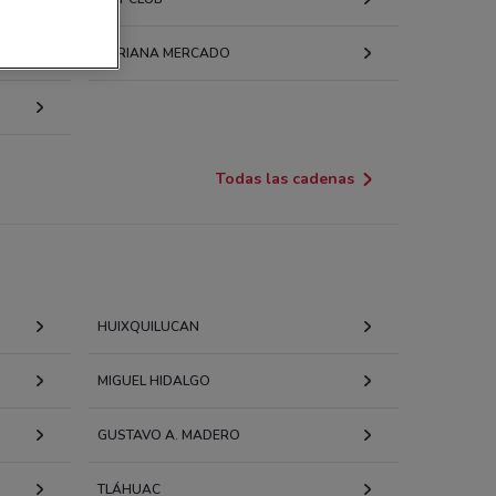
 m
amaulipas 3000 Local B Ciudad De México
SORIANA MERCADO
 m
Santa Fe 449 Col. Lomas de Santa Fe Ciudad De
ico
Todas las cadenas
 m
s de Santa Fe S/N,Contadero ,Álvaro Obregón
imalpa De Morelos
 m
HUIXQUILUCAN
 ZARAGOZA NORTE # 3 Ciudad De México
 m
MIGUEL HIDALGO
TAMAULIPAS 3000 LA.ROSITA
GUSTAVO A. MADERO
82784853177951
TLÁHUAC