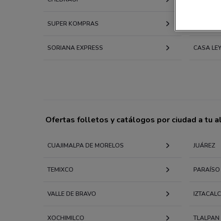
SUPER KOMPRAS
FRESKO
SORIANA EXPRESS
CASA LE
Ofertas folletos y catálogos por ciudad a tu 
CUAJIMALPA DE MORELOS
JUÁREZ
TEMIXCO
PARAÍSO
VALLE DE BRAVO
IZTACAL
XOCHIMILCO
TLALPAN