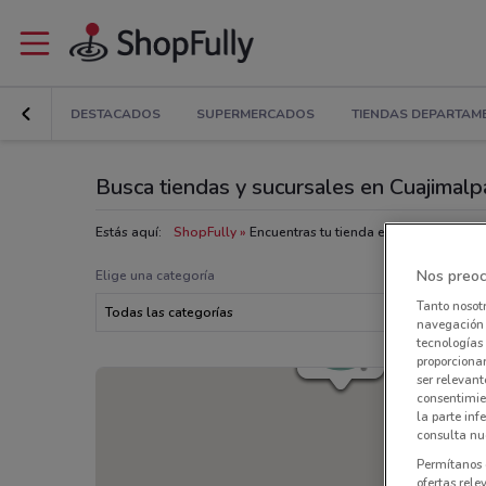
DESTACADOS
SUPERMERCADOS
TIENDAS DEPARTAM
Busca tiendas y sucursales en Cuajimal
Estás aquí:
ShopFully
Encuentras tu tienda en Cuajimalpa d
Nos preoc
Elige una categoría
Tanto nosot
Todas las categorías
navegación o
tecnologías 
proporcionar
ser relevant
consentimie
la parte inf
consulta nue
Permítanos 
ofertas rele