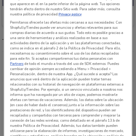
que aparece en el en la parte inferior de la página web. Tus opciones
tendrán efecto dentro de nuestro Sitio web. Para saber más, consulta
Suburbia
nuestra política de privacidad.
Privacy policy
Caduca el 16/08
2.7 km
Permítanos ofrecerle las ofertas más cercanas a sus necesidades: Con
Shopfully/Tiendeo puede ver anuncios y ofertas relevantes para sus
compras diarias de acuerdo a sus gustos. Todo esto es posible gracias a
una serie de herramientas y análisis realizados en base a sus
Tiendas y horario Suburbia
actividades dentro de la aplicación y en las plataformas conectadas,
como se indica en el párrafo 2 de la Política de Privacidad. Para ello,
necesitamos su consentimiento sobre el uso de los datos recopilados
José María Castorena 470, Col. San José De Los
para este fin. Si aceptas compartiremos tus datos personales con
Partners
de todo el mundo a través del uso de SDK externos. Puedes
Cedros Cuajimalpa De Morelos
cambiar de opinión siempre accediendo a Menu > Privacidad >
2.7 km
CERRADO
Personalización, dentro de nuestra App. ¿Qué sucede si acepta? Los
anuncios que verá dentro de la aplicación pueden tratar temas
relacionados con su historial de navegación en plataformas externas a
Prolongación 5 De Mayo 3121, Col. Lomas De
Shopfully/Tiendeo. Por ejemplo, si un servicio vinculado a nosotros nos
informa que ha navegado por un sitio de viajes, podemos mostrarle
Tarango Alvaro Obregón
ofertas con temas de vacaciones. Además, los datos sobre la ubicación
4.3 km
CERRADO
(en caso de haber dado el consenso) junto a la información sobre las
prestaciones de red, y los identificadores del dispositivo pueden ser
recopilados y compartidos con terceros para comprender y mejorar la
Av. San Jerónimo 630, Col. La Otra Banda Álvaro
conexión de las redes wireless, como detallado en el párrafo 13.b de
Obregón (cdmx)
nuestra Política de Provacidad. Además, tus datos también pueden
utilizarse para la elaboración de informes, investigaciones de mercado,
6.3 km
CERRADO
científicas y estadísticas, análisis basados en la ubicación y análisis de