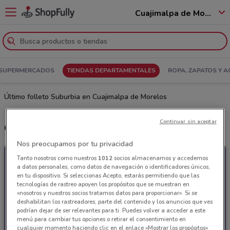
Cuajimalpa de Morelos - 05619
SUPERMERCADOS
TIENDAS DEPARTAMENTALES
ROPA, ZAPATOS Y 
Último folleto Suburbia en Cuajimalpa de Morelos
Continuar sin aceptar
Ojea las promociones Suburbia
Nos preocupamos por tu privacidad
Tanto nosotros como nuestros
1012
socios almacenamos y accedemos
a datos personales, como datos de navegación o identificadores únicos,
en tu dispositivo. Si seleccionas Acepto, estarás permitiendo que las
tecnologías de rastreo apoyen los propósitos que se muestran en
«nosotros y nuestros socios tratamos datos para proporcionar». Si se
deshabilitan los rastreadores, parte del contenido y los anuncios que ves
podrían dejar de ser relevantes para ti. Puedes volver a acceder a este
menú para cambiar tus opciones o retirar el consentimiento en
cualquier momento haciendo clic en el enlace «Mostrar los propósitos»