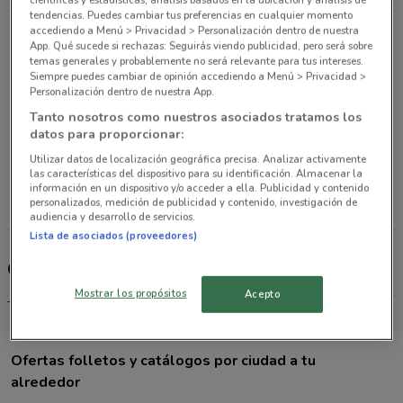
tendencias. Puedes cambiar tus preferencias en cualquier momento
accediendo a Menú > Privacidad > Personalización dentro de nuestra
Av. Miguel Ángel De Quevedo 175-F, Col.
App. Qué sucede si rechazas: Seguirás viendo publicidad, pero será sobre
Oxtopulco Universidad Coyoacán
temas generales y probablemente no será relevante para tus intereses.
8.6 km
CERRADO
Siempre puedes cambiar de opinión accediendo a Menú > Privacidad >
Personalización dentro de nuestra App.
Tanto nosotros como nuestros asociados tratamos los
Holbein 230, Col. Ciudad De Los Deportes Benito
datos para proporcionar:
Juárez (cdmx)
Utilizar datos de localización geográfica precisa. Analizar activamente
9.6 km
CERRADO
las características del dispositivo para su identificación. Almacenar la
información en un dispositivo y/o acceder a ella. Publicidad y contenido
personalizados, medición de publicidad y contenido, investigación de
Todas las tiendas Suburbia
audiencia y desarrollo de servicios.
Lista de asociados (proveedores)
Catálogo, sucursales y teléfono
Mostrar los propósitos
Acepto
Tienda departamental
Ofertas folletos y catálogos por ciudad a tu
alrededor