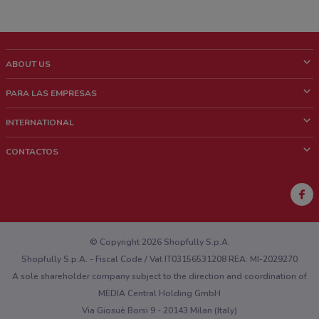
ABOUT US
¿Que es ShopFully?
PARA LAS EMPRESAS
¿Quiénes Somos?
¿Qué Hacemos?
INTERNATIONAL
News & Media
Contacto comercial
Italy
CONTACTOS
Trabaja con nosotros
Brazil
Notificaciones sobre los puntos de venta
France
Notificaciones sobre los folletos
Australia
¿Encontraste un problema en la web o en la aplicación?
New Zealand
© Copyright 2026 Shopfully S.p.A.
Shopfully S.p.A. - Fiscal Code / Vat IT03156531208 REA: MI-2029270
A sole shareholder company subject to the direction and coordination of
MEDIA Central Holding GmbH
Via Giosuè Borsi 9 - 20143 Milan (Italy)