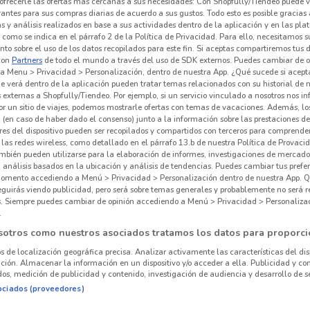
ofrecerle las ofertas más cercanas a sus necesidades: Con Shopfully/Tiendeo puede v
vantes para sus compras diarias de acuerdo a sus gustos. Todo esto es posible gracias 
 y análisis realizados en base a sus actividades dentro de la aplicación y en las pl
como se indica en el párrafo 2 de la Política de Privacidad. Para ello, necesitamos s
to sobre el uso de los datos recopilados para este fin. Si aceptas compartiremos tus 
con
Partners
de todo el mundo a través del uso de SDK externos. Puedes cambiar de o
a Menu > Privacidad > Personalización, dentro de nuestra App. ¿Qué sucede si acept
e verá dentro de la aplicación pueden tratar temas relacionados con su historial de
externas a Shopfully/Tiendeo. Por ejemplo, si un servicio vinculado a nosotros nos i
r un sitio de viajes, podemos mostrarle ofertas con temas de vacaciones. Además, lo
 (en caso de haber dado el consenso) junto a la información sobre las prestaciones de 
res del dispositivo pueden ser recopilados y compartidos con terceros para comprende
 las redes wireless, como detallado en el párrafo 13.b de nuestra Política de Provac
mbién pueden utilizarse para la elaboración de informes, investigaciones de mercado,
Cas
, análisis basados en la ubicación y análisis de tendencias. Puedes cambiar tus prefe
omento accediendo a Menú > Privacidad > Personalización dentro de nuestra App. Q
11.4 km
eguirás viendo publicidad, pero será sobre temas generales y probablemente no será r
es. Siempre puedes cambiar de opinión accediendo a Menú > Privacidad > Personaliza
.
sotros como nuestros asociados tratamos los datos para proporci
os de localización geográfica precisa. Analizar activamente las características del dis
ación. Almacenar la información en un dispositivo y/o acceder a ella. Publicidad y co
os, medición de publicidad y contenido, investigación de audiencia y desarrollo de se
ociados (proveedores)