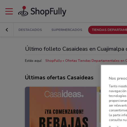
DESTACADOS
SUPERMERCADOS
TIENDAS DEPARTAM
Último folleto Casaideas en Cuajimalpa
Estás aquí:
ShopFully
Ofertas Tiendas Departamentales en 
Últimas ofertas Casaideas
Nos preoc
Tanto nosot
navegación o
tecnologías 
proporcionar
ser relevant
consentimie
la parte inf
consulta nue