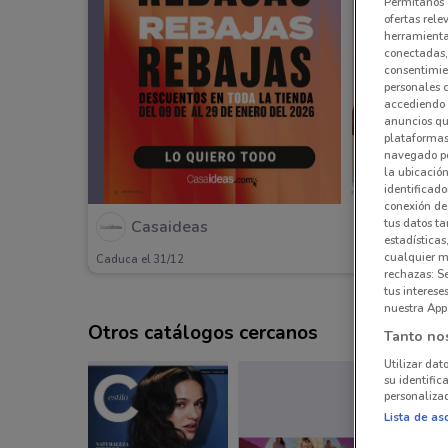
Permítanos 
ofertas rele
herramientas
conectadas, 
consentimien
personales 
accediendo 
anuncios qu
plataformas 
navegado po
la ubicación
identificado
conexión de
tus datos ta
Casaideas
estadísticas
cualquier m
Caduca el 31/12
rechazas: S
tus interes
nuestra App
Otros catálogos cercanos
Tanto no
Utilizar dat
su identific
personalizad
Lista de as