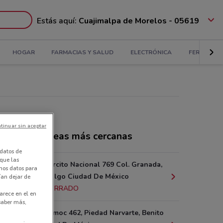
Estás aquí:
Cuajimalpa de Morelos - 05619
HOGAR
FARMACIAS Y SALUD
ELECTRÓNICA
FERRETERÍ
tinuar sin aceptar
ndas Casaideas más cercanas
datos de
 que las
Avenida Ejército Nacional 769 Col. Granada,
amos datos para
Miguel Hidalgo Ciudad De México
ían dejar de
11.4 km
CERRADO
arece en el en
 saber más,
Av. Cuauhtémoc 462, Piedad Narvarte, Benito