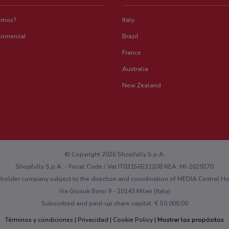
emos?
Italy
comercial
Brazil
France
Australia
New Zealand
© Copyright 2026 Shopfully S.p.A.
Shopfully S.p.A. - Fiscal Code / Vat IT03156531208 REA: MI-2029270
eholder company subject to the direction and coordination of MEDIA Central 
Via Giosuè Borsi 9 - 20143 Milan (Italy)
Subscribed and paid-up share capital: € 50.000,00
Términos y condiciones
Privacidad
Cookie Policy
Mostrar los propósitos