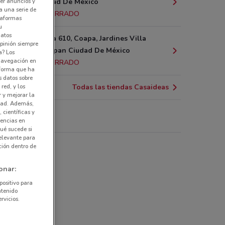
er anuncios y
Juárez Ciudad De México
a una serie de
12.6 km
CERRADO
ataformas
u
datos
Calz Acoxpa 610, Coapa, Jardines Villa
pinión siempre
Coapa, Tlalpan Ciudad De México
a? Los
 navegación en
15.9 km
CERRADO
nforma que ha
s datos sobre
red, y los
Todas las tiendas Casaideas
r y mejorar la
idad. Además,
 científicas y
aideas
rencias en
ué sucede si
elevante para
ción dentro de
onar:
positivo para
ntenido
rvicios.