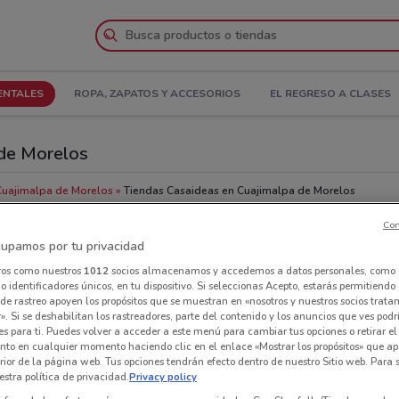
ENTALES
ROPA, ZAPATOS Y ACCESORIOS
EL REGRESO A CLASES
 de Morelos
Cuajimalpa de Morelos
Tiendas Casaideas en Cuajimalpa de Morelos
Con
Tie
upamos por tu privacidad
ros como nuestros
1012
socios almacenamos y accedemos a datos personales, como 
 identificadores únicos, en tu dispositivo. Si seleccionas Acepto, estarás permitiendo
de rastreo apoyen los propósitos que se muestran en «nosotros y nuestros socios trat
». Si se deshabilitan los rastreadores, parte del contenido y los anuncios que ves podr
es para ti. Puedes volver a acceder a este menú para cambiar tus opciones o retirar el
nto en cualquier momento haciendo clic en el enlace «Mostrar los propósitos» que ap
erior de la página web. Tus opciones tendrán efecto dentro de nuestro Sitio web. Para
stra política de privacidad.
Privacy policy