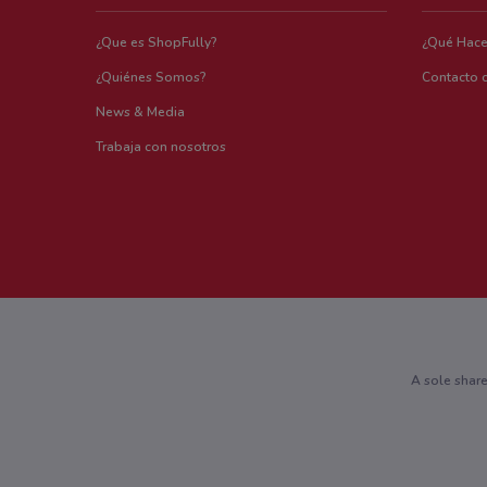
¿Que es ShopFully?
¿Qué Hac
¿Quiénes Somos?
Contacto 
News & Media
Trabaja con nosotros
A sole shar