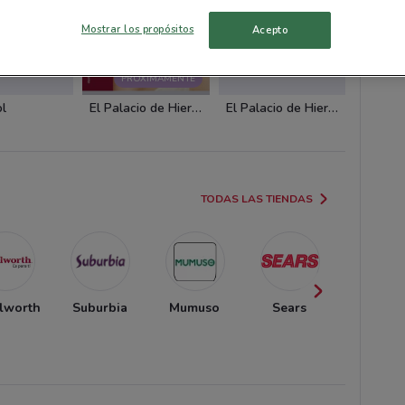
Mostrar los propósitos
Acepto
PRÓXIMAMENTE
ol
El Palacio de Hierro
El Palacio de Hierro
Woolw
TODAS LAS TIENDAS
lworth
Suburbia
Mumuso
Sears
Fantasí
Miguel