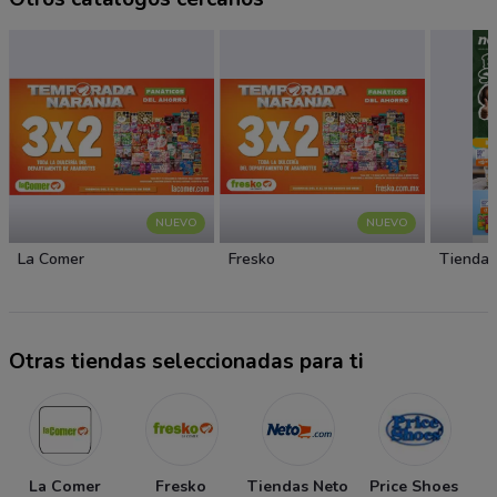
NUEVO
NUEVO
La Comer
Fresko
Tiendas
Otras tiendas seleccionadas para ti
La Comer
Fresko
Tiendas Neto
Price Shoes