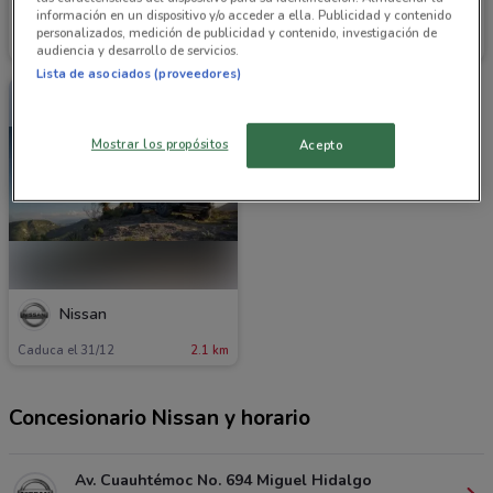
Nissan
Nissan
información en un dispositivo y/o acceder a ella. Publicidad y contenido
personalizados, medición de publicidad y contenido, investigación de
Caduca el 31/12
2.1 km
Caduca el 03/09
2.1 km
audiencia y desarrollo de servicios.
Lista de asociados (proveedores)
Mostrar los propósitos
Acepto
Nissan
Caduca el 31/12
2.1 km
Concesionario Nissan y horario
Av. Cuauhtémoc No. 694 Miguel Hidalgo