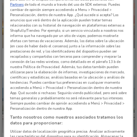
Partners
de todo el mundo a través del uso de SDK externos. Puedes
cambiar de opinión siempre accediendo a Menu > Privacidad >
Personalización, dentro de nuestra App. ¿Qué sucede si acepta? Los
anuncios que verá dentro de la aplicación pueden tratar temas
relacionados con su historial de navegación en plataformas externas a
Shopfully/Tiendeo. Por ejemplo, si un servicio vinculado a nosotros nos
informa que ha navegado por un sitio de viajes, podemos mostrarle
ofertas con temas de vacaciones. Además, los datos sobre la ubicación
NUEVO
NUEVO
(en caso de haber dado el consenso) junto a la información sobre las
prestaciones de red, y los identificadores del dispositivo pueden ser
Nissan
Nissan
recopilados y compartidos con terceros para comprender y mejorar la
conexión de las redes wireless, como detallado en el párrafo 13.b de
Caduca el 05/08
1.9 km
Caduca el 05/08
1.9 km
nuestra Política de Provacidad. Además, tus datos también pueden
utilizarse para la elaboración de informes, investigaciones de mercado,
científicas y estadísticas, análisis basados en la ubicación y análisis de
tendencias. Puedes cambiar tus preferencias en cualquier momento
accediendo a Menú > Privacidad > Personalización dentro de nuestra
App. Qué sucede si rechazas: Seguirás viendo publicidad, pero será sobre
temas generales y probablemente no será relevante para tus intereses.
Siempre puedes cambiar de opinión accediendo a Menú > Privacidad >
Personalización dentro de nuestra App.
Tanto nosotros como nuestros asociados tratamos los
datos para proporcionar:
Utilizar datos de localización geográfica precisa. Analizar activamente
las características del dispositivo para su identificación. Almacenar la