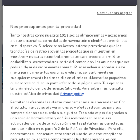
Nissan
Continuar sin aceptar
Caduca el 05/08
1.9 km
Nos preocupamos por tu privacidad
Tanto nosotros como nuestros
1012
socios almacenamos y accedemos
a datos personales, como datos de navegación o identificadores únicos,
en tu dispositivo. Si seleccionas Acepto, estarás permitiendo que las
tecnologías de rastreo apoyen los propósitos que se muestran en
«nosotros y nuestros socios tratamos datos para proporcionar». Si se
deshabilitan los rastreadores, parte del contenido y los anuncios que ves
podrían dejar de ser relevantes para ti. Puedes volver a acceder a este
menú para cambiar tus opciones o retirar el consentimiento en
cualquier momento haciendo clic en el enlace «Mostrar los propósitos»
que aparece en el en la parte inferior de la página web. Tus opciones
tendrán efecto dentro de nuestro Sitio web. Para saber más, consulta
nuestra política de privacidad.
Privacy policy
NUEVO
NUEVO
Permítanos ofrecerle las ofertas más cercanas a sus necesidades: Con
Shopfully/Tiendeo puede ver anuncios y ofertas relevantes para sus
Nissan
Nissan
compras diarias de acuerdo a sus gustos. Todo esto es posible gracias a
una serie de herramientas y análisis realizados en base a sus
Caduca el 05/08
2.1 km
Caduca el 05/08
1.9 km
actividades dentro de la aplicación y en las plataformas conectadas,
como se indica en el párrafo 2 de la Política de Privacidad. Para ello,
necesitamos su consentimiento sobre el uso de los datos recopilados
para este fin. Si aceptas compartiremos tus datos personales con