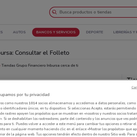
ES
AUTOS
BANCOS Y SERVICIOS
DEPORTE
LIBRERÍAS Y
ursa: Consultar el Folleto
Tiendas Grupo Financiero Inbursa cerca de ti
Tie
sa
cer
Con
upamos por tu privacidad
ros como nuestros
1014
socios almacenamos y accedemos a datos personales, como 
 identificadores únicos, en tu dispositivo. Si seleccionas Acepto, estarás permitiendo
de rastreo apoyen los propósitos que se muestran en «nosotros y nuestros socios trat
». Si se deshabilitan los rastreadores, parte del contenido y los anuncios que ves podr
es para ti. Puedes volver a acceder a este menú para cambiar tus opciones o retirar el
nto en cualquier momento haciendo clic en el enlace «Mostrar los propósitos» que ap
erior de la página web. Tus opciones tendrán efecto dentro de nuestro Sitio web. Para