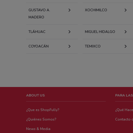
GUSTAVO A.
XOCHIMILCO
MADERO
TLÁHUAC
MIGUEL HIDALGO
COYOACÁN
TEMIXCO
ABOUT US
PARA LAS
¿Que es ShopFully?
¿Qué Hac
¿Quiénes Somos?
Contacto 
News & Media