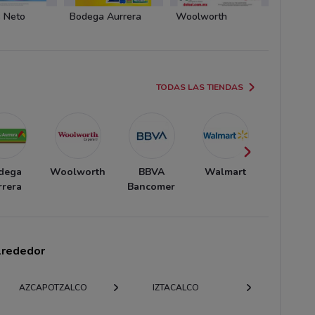
 Neto
Bodega Aurrera
Woolworth
BBVA 
TODAS LAS TIENDAS
dega
Woolworth
BBVA
Walmart
Banort
rrera
Bancomer
alrededor
AZCAPOTZALCO
IZTACALCO