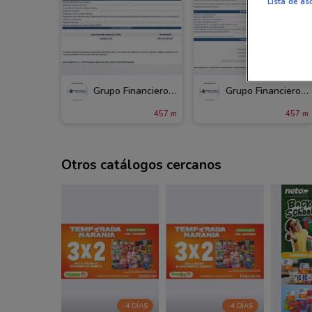
Lista de as
Grupo Financiero Inbursa
Grupo Financiero Inbursa
457 m
457 m
Otros catálogos cercanos
-4 DÍAS
-4 DÍAS