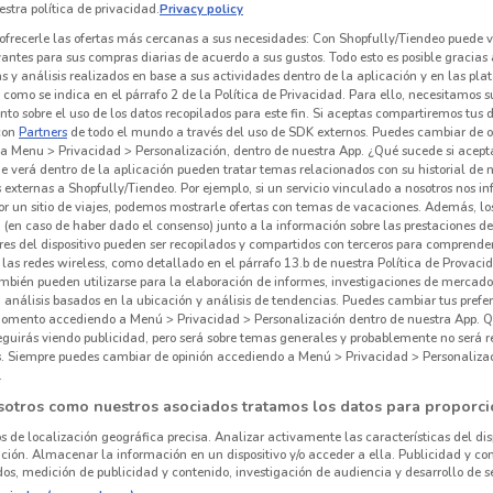
stra política de privacidad.
Privacy policy
ofrecerle las ofertas más cercanas a sus necesidades: Con Shopfully/Tiendeo puede v
vantes para sus compras diarias de acuerdo a sus gustos. Todo esto es posible gracias 
 y análisis realizados en base a sus actividades dentro de la aplicación y en las pl
como se indica en el párrafo 2 de la Política de Privacidad. Para ello, necesitamos s
to sobre el uso de los datos recopilados para este fin. Si aceptas compartiremos tus 
con
Partners
de todo el mundo a través del uso de SDK externos. Puedes cambiar de o
a Menu > Privacidad > Personalización, dentro de nuestra App. ¿Qué sucede si acept
e verá dentro de la aplicación pueden tratar temas relacionados con su historial de
externas a Shopfully/Tiendeo. Por ejemplo, si un servicio vinculado a nosotros nos i
r un sitio de viajes, podemos mostrarle ofertas con temas de vacaciones. Además, lo
 (en caso de haber dado el consenso) junto a la información sobre las prestaciones de 
res del dispositivo pueden ser recopilados y compartidos con terceros para comprende
 las redes wireless, como detallado en el párrafo 13.b de nuestra Política de Provac
mbién pueden utilizarse para la elaboración de informes, investigaciones de mercado,
457 m
, análisis basados en la ubicación y análisis de tendencias. Puedes cambiar tus prefe
omento accediendo a Menú > Privacidad > Personalización dentro de nuestra App. Q
eguirás viendo publicidad, pero será sobre temas generales y probablemente no será r
es. Siempre puedes cambiar de opinión accediendo a Menú > Privacidad > Personaliza
.
sotros como nuestros asociados tratamos los datos para proporci
os de localización geográfica precisa. Analizar activamente las características del dis
ación. Almacenar la información en un dispositivo y/o acceder a ella. Publicidad y co
os, medición de publicidad y contenido, investigación de audiencia y desarrollo de se