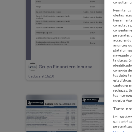
consulta nue
Permítanos 
ofertas rele
herramientas
conectadas, 
consentimien
personales 
accediendo 
anuncios qu
plataformas 
navegado po
la ubicación
identificado
Grupo Financiero Inbursa
conexión de
tus datos ta
Caduca el 15/10
estadísticas
cualquier m
rechazas: S
tus interes
nuestra App
Tanto no
Utilizar dat
su identific
personalizad