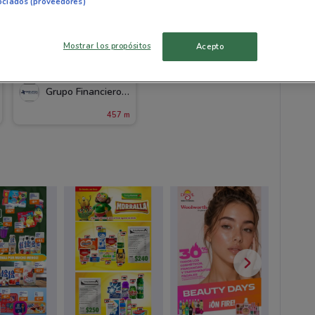
ociados (proveedores)
Gru
Mostrar los propósitos
Acepto
Grupo Financiero Inbursa
457 m