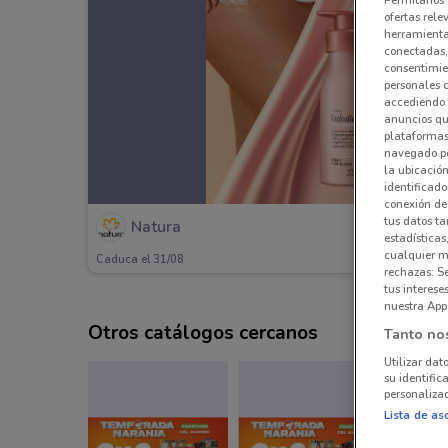
ofertas rele
herramientas
conectadas, 
consentimien
personales 
accediendo 
anuncios qu
plataformas 
navegado po
la ubicación
identificado
conexión de
tus datos ta
Natura
estadísticas
cualquier m
Caduca el 31/08
rechazas: S
tus interes
nuestra App
Otros catálogos cercanos
Tanto no
Utilizar dat
su identific
personalizad
Lista de as