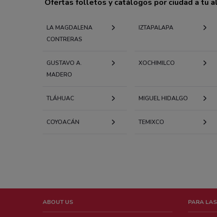
Ofertas folletos y catálogos por ciudad a tu 
LA MAGDALENA
IZTAPALAPA
CONTRERAS
GUSTAVO A.
XOCHIMILCO
MADERO
TLÁHUAC
MIGUEL HIDALGO
COYOACÁN
TEMIXCO
ABOUT US
PARA LAS