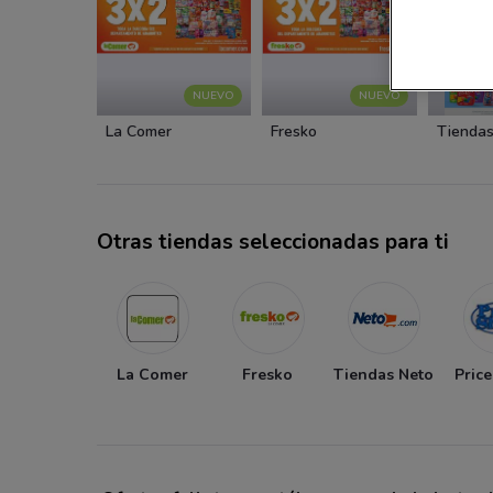
NUEVO
NUEVO
La Comer
Fresko
Tiendas
Otras tiendas seleccionadas para ti
La Comer
Fresko
Tiendas Neto
Pric