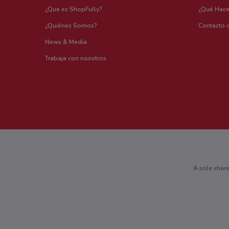
¿Que es ShopFully?
¿Qué Hac
¿Quiénes Somos?
Contacto 
News & Media
Trabaja con nosotros
A sole shar