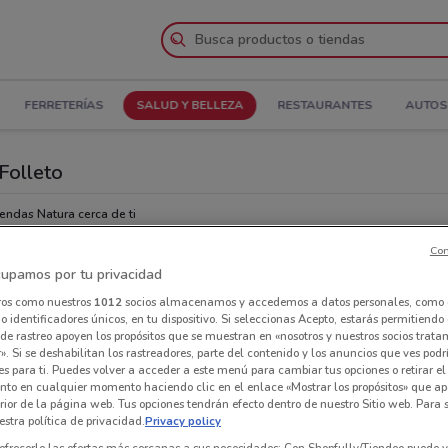
FERRETERÍAS
SALUD Y BELLEZA
RESTAURANTES
AUTOS
Folleto
iendas Natura cerca de ti
Con
Tie
upamos por tu privacidad
ros como nuestros
1012
socios almacenamos y accedemos a datos personales, como 
 identificadores únicos, en tu dispositivo. Si seleccionas Acepto, estarás permitiendo
de rastreo apoyen los propósitos que se muestran en «nosotros y nuestros socios trat
». Si se deshabilitan los rastreadores, parte del contenido y los anuncios que ves podr
es para ti. Puedes volver a acceder a este menú para cambiar tus opciones o retirar el
nto en cualquier momento haciendo clic en el enlace «Mostrar los propósitos» que ap
erior de la página web. Tus opciones tendrán efecto dentro de nuestro Sitio web. Para
stra política de privacidad.
Privacy policy
ofrecerle las ofertas más cercanas a sus necesidades: Con Shopfully/Tiendeo puede v