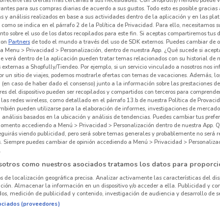
vantes para sus compras diarias de acuerdo a sus gustos. Todo esto es posible gracias 
 y análisis realizados en base a sus actividades dentro de la aplicación y en las pl
Nat
como se indica en el párrafo 2 de la Política de Privacidad. Para ello, necesitamos s
to sobre el uso de los datos recopilados para este fin. Si aceptas compartiremos tus 
con
Partners
de todo el mundo a través del uso de SDK externos. Puedes cambiar de o
perf
a Menu > Privacidad > Personalización, dentro de nuestra App. ¿Qué sucede si acept
e verá dentro de la aplicación pueden tratar temas relacionados con su historial de
externas a Shopfully/Tiendeo. Por ejemplo, si un servicio vinculado a nosotros nos i
r un sitio de viajes, podemos mostrarle ofertas con temas de vacaciones. Además, lo
 (en caso de haber dado el consenso) junto a la información sobre las prestaciones de 
res del dispositivo pueden ser recopilados y compartidos con terceros para comprende
 las redes wireless, como detallado en el párrafo 13.b de nuestra Política de Provac
mbién pueden utilizarse para la elaboración de informes, investigaciones de mercado,
, análisis basados en la ubicación y análisis de tendencias. Puedes cambiar tus prefe
omento accediendo a Menú > Privacidad > Personalización dentro de nuestra App. Q
15 km
eguirás viendo publicidad, pero será sobre temas generales y probablemente no será r
es. Siempre puedes cambiar de opinión accediendo a Menú > Privacidad > Personaliza
.
sotros como nuestros asociados tratamos los datos para proporci
os de localización geográfica precisa. Analizar activamente las características del dis
ación. Almacenar la información en un dispositivo y/o acceder a ella. Publicidad y co
os, medición de publicidad y contenido, investigación de audiencia y desarrollo de se
ociados (proveedores)