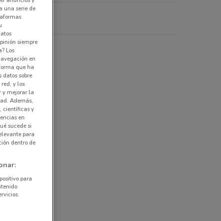
a una serie de
ataformas
ura
u
datos
pinión siempre
umes, cosméticos
a? Los
 navegación en
nforma que ha
s datos sobre
red, y los
r y mejorar la
idad. Además,
 científicas y
rencias en
ué sucede si
elevante para
ción dentro de
onar:
positivo para
ntenido
rvicios.