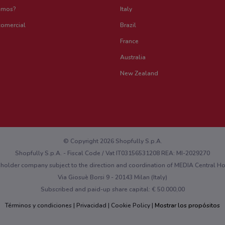
emos?
Italy
comercial
Brazil
France
Australia
New Zealand
© Copyright 2026 Shopfully S.p.A.
Shopfully S.p.A. - Fiscal Code / Vat IT03156531208 REA: MI-2029270
eholder company subject to the direction and coordination of MEDIA Central 
Via Giosuè Borsi 9 - 20143 Milan (Italy)
Subscribed and paid-up share capital: € 50.000,00
Términos y condiciones
Privacidad
Cookie Policy
Mostrar los propósitos