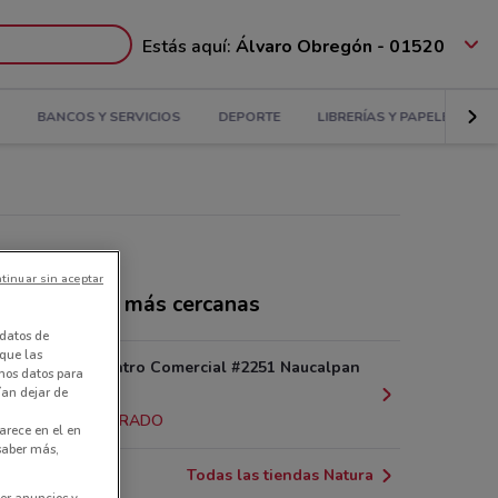
Estás aquí:
Álvaro Obregón - 01520
BANCOS Y SERVICIOS
DEPORTE
LIBRERÍAS Y PAPELERÍAS
tinuar sin aceptar
ndas Natura más cercanas
datos de
 que las
Circuito Centro Comercial #2251 Naucalpan
amos datos para
ían dejar de
(méxico)
15 km
CERRADO
arece en el en
 saber más,
Todas las tiendas Natura
er anuncios y