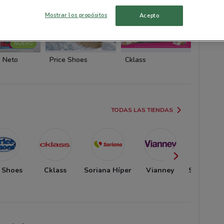
Mostrar los propósitos
Acepto
NUEVO
 Neto
Price Shoes
Cklass
Cklass
TODAS LAS TIENDAS
e Shoes
Cklass
Soriana Híper
Vianney
Soriana S