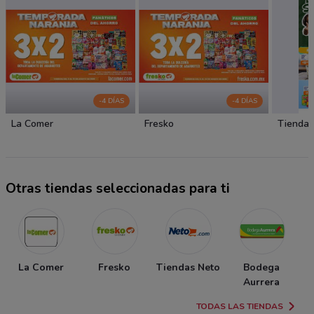
-4 DÍAS
-4 DÍAS
La Comer
Fresko
Tiendas
Otras tiendas seleccionadas para ti
La Comer
Fresko
Tiendas Neto
Bodega
Aurrera
TODAS LAS TIENDAS