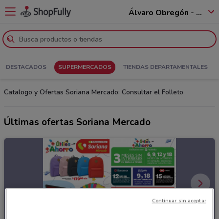
Álvaro Obregón - 01520
DESTACADOS
SUPERMERCADOS
TIENDAS DEPARTAMENTALES
Catalogo y Ofertas Soriana Mercado: Consultar el Folleto
Últimas ofertas Soriana Mercado
Continuar sin aceptar