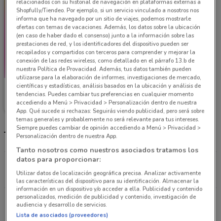
relacionados con su historial de navegación en plataformas externas a
Shopfully/Tiendeo. Por ejemplo, si un servicio vinculado a nosotros nos
informa que ha navegado por un sitio de viajes, podemos mostrarle
ofertas con temas de vacaciones. Además, los datos sobre la ubicación
(en caso de haber dado el consenso) junto a la información sobre las
prestaciones de red, y los identificadores del dispositivo pueden ser
recopilados y compartidos con terceros para comprender y mejorar la
conexión de las redes wireless, como detallado en el párrafo 13.b de
nuestra Política de Provacidad. Además, tus datos también pueden
utilizarse para la elaboración de informes, investigaciones de mercado,
científicas y estadísticas, análisis basados en la ubicación y análisis de
Soriana Mercado
tendencias. Puedes cambiar tus preferencias en cualquier momento
accediendo a Menú > Privacidad > Personalización dentro de nuestra
Caduca el 31/10
5.1 km
App. Qué sucede si rechazas: Seguirás viendo publicidad, pero será sobre
temas generales y probablemente no será relevante para tus intereses.
Siempre puedes cambiar de opinión accediendo a Menú > Privacidad >
Tiendas Soriana Mercado más cercanas
Personalización dentro de nuestra App.
Tanto nosotros como nuestros asociados tratamos los
datos para proporcionar:
Calzada La Viga, 672 Iztacalco
Utilizar datos de localización geográfica precisa. Analizar activamente
5.1 km
ABIERTO
las características del dispositivo para su identificación. Almacenar la
información en un dispositivo y/o acceder a ella. Publicidad y contenido
personalizados, medición de publicidad y contenido, investigación de
Av. Tamaulipas esq. Privada de Cantera, 1236
audiencia y desarrollo de servicios.
Álvaro Obregón (cdmx)
Lista de asociados (proveedores)