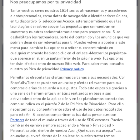
Nos preocupamos por tu privacidad
Tanto nosotros como nuestros
1014
socios almacenamos y accedemos
Soriana Mercado
a datos personales, como datos de navegación o identificadores únicos,
en tu dispositivo. Si seleccionas Acepto, estarás permitiendo que las
Caduca Miércoles
5.1 km
tecnologías de rastreo apoyen los propósitos que se muestran en
«nosotros y nuestros socios tratamos datos para proporcionar». Si se
deshabilitan los rastreadores, parte del contenido y los anuncios que ves
podrían dejar de ser relevantes para ti. Puedes volver a acceder a este
menú para cambiar tus opciones o retirar el consentimiento en
cualquier momento haciendo clic en el enlace «Mostrar los propósitos»
que aparece en el en la parte inferior de la página web. Tus opciones
tendrán efecto dentro de nuestro Sitio web. Para saber más, consulta
nuestra política de privacidad.
Privacy policy
Permítanos ofrecerle las ofertas más cercanas a sus necesidades: Con
Shopfully/Tiendeo puede ver anuncios y ofertas relevantes para sus
compras diarias de acuerdo a sus gustos. Todo esto es posible gracias a
una serie de herramientas y análisis realizados en base a sus
actividades dentro de la aplicación y en las plataformas conectadas,
como se indica en el párrafo 2 de la Política de Privacidad. Para ello,
necesitamos su consentimiento sobre el uso de los datos recopilados
Soriana Mercado
Soriana Mercado
para este fin. Si aceptas compartiremos tus datos personales con
Partners
de todo el mundo a través del uso de SDK externos. Puedes
Caduca el 31/08
5.1 km
Caduca el 31/10
5.1 km
cambiar de opinión siempre accediendo a Menu > Privacidad >
Personalización, dentro de nuestra App. ¿Qué sucede si acepta? Los
anuncios que verá dentro de la aplicación pueden tratar temas