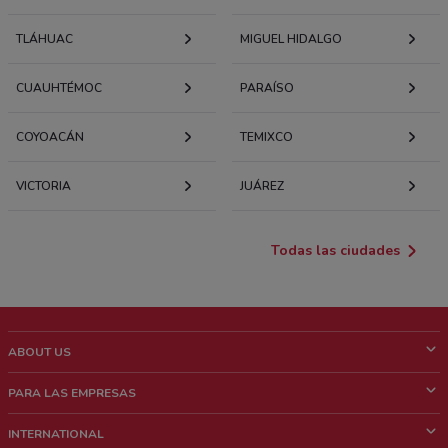
TLÁHUAC
MIGUEL HIDALGO
CUAUHTÉMOC
PARAÍSO
COYOACÁN
TEMIXCO
VICTORIA
JUÁREZ
Todas las ciudades
ABOUT US
¿Que es ShopFully?
PARA LAS EMPRESAS
¿Quiénes Somos?
¿Qué Hacemos?
INTERNATIONAL
News & Media