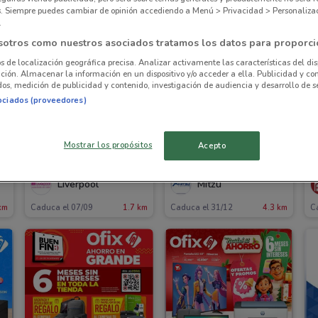
es. Siempre puedes cambiar de opinión accediendo a Menú > Privacidad > Personaliza
.
sotros como nuestros asociados tratamos los datos para proporci
os de localización geográfica precisa. Analizar activamente las características del dis
ación. Almacenar la información en un dispositivo y/o acceder a ella. Publicidad y co
os, medición de publicidad y contenido, investigación de audiencia y desarrollo de se
ociados (proveedores)
Mostrar los propósitos
Acepto
Liverpool
Mitzu
km
Caduca el 07/09
1.7 km
Caduca el 31/12
4.3 km
C