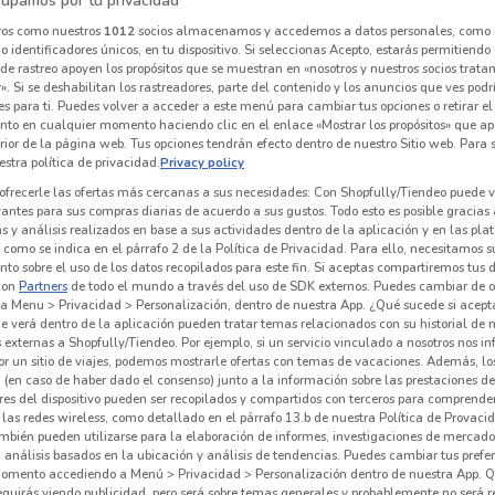
upamos por tu privacidad
ros como nuestros
1012
socios almacenamos y accedemos a datos personales, como 
NUEVO
 identificadores únicos, en tu dispositivo. Si seleccionas Acepto, estarás permitiendo
de rastreo apoyen los propósitos que se muestran en «nosotros y nuestros socios trat
Movistar
Telmex
». Si se deshabilitan los rastreadores, parte del contenido y los anuncios que ves podr
es para ti. Puedes volver a acceder a este menú para cambiar tus opciones o retirar el
km
Caduca el 20/09
1.7 km
Caduca el 31/08
335 m
C
nto en cualquier momento haciendo clic en el enlace «Mostrar los propósitos» que ap
erior de la página web. Tus opciones tendrán efecto dentro de nuestro Sitio web. Para
stra política de privacidad.
Privacy policy
ofrecerle las ofertas más cercanas a sus necesidades: Con Shopfully/Tiendeo puede v
vantes para sus compras diarias de acuerdo a sus gustos. Todo esto es posible gracias 
 y análisis realizados en base a sus actividades dentro de la aplicación y en las pl
como se indica en el párrafo 2 de la Política de Privacidad. Para ello, necesitamos s
to sobre el uso de los datos recopilados para este fin. Si aceptas compartiremos tus 
con
Partners
de todo el mundo a través del uso de SDK externos. Puedes cambiar de o
a Menu > Privacidad > Personalización, dentro de nuestra App. ¿Qué sucede si acept
e verá dentro de la aplicación pueden tratar temas relacionados con su historial de
externas a Shopfully/Tiendeo. Por ejemplo, si un servicio vinculado a nosotros nos i
r un sitio de viajes, podemos mostrarle ofertas con temas de vacaciones. Además, lo
 (en caso de haber dado el consenso) junto a la información sobre las prestaciones de 
res del dispositivo pueden ser recopilados y compartidos con terceros para comprende
 las redes wireless, como detallado en el párrafo 13.b de nuestra Política de Provac
Telcel
Steren
mbién pueden utilizarse para la elaboración de informes, investigaciones de mercado,
, análisis basados en la ubicación y análisis de tendencias. Puedes cambiar tus prefe
 m
829 m
Caduca el 31/12
1.2 km
C
omento accediendo a Menú > Privacidad > Personalización dentro de nuestra App. Q
eguirás viendo publicidad, pero será sobre temas generales y probablemente no será r