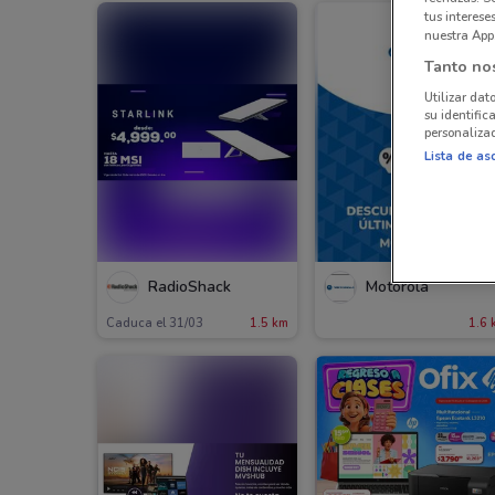
tus interes
nuestra App
Tanto no
Utilizar dat
su identific
personalizad
Lista de as
RadioShack
Motorola
Caduca el 31/03
1.5 km
1.6 