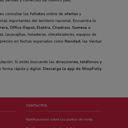
as tiendas y comercios de nuestro país.
es consultar los
folletos
online de
ofertas
y
ás importantes del territorio nacional. Encuentra lo
rera
, Office Depot, Elektra, Chedraui, Sumesa o
s, lavavajillas, heladeras, climatizadores, equipos de
de precios en fechas especiales como
Navidad
, las Ventas
putación. Si estás buscando las
direcciones, teléfonos y
 forma rápida y digital.
Descarga la app de ShopFully
CONTACTOS
Notificaciones sobre los puntos de venta