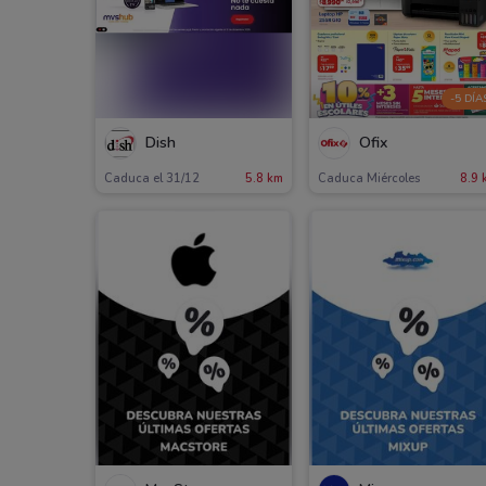
-5 DÍA
Dish
Ofix
Caduca el 31/12
5.8 km
Caduca Miércoles
8.9 