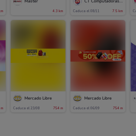
Master
CT Computadoras y Tecnología
km
4.3 km
Caduca el 08/11
7.5 km
C
Mercado Libre
Mercado Libre
 m
Caduca el 23/08
754 m
Caduca el 06/09
754 m