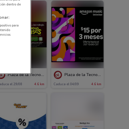
ción dentro de
onar:
positivo para
ntenido
rvicios.
Plaza de la Tecnología
Plaza de la Tecnología
aduca el 29/08
4.6 km
Caduca el 04/09
4.6 km