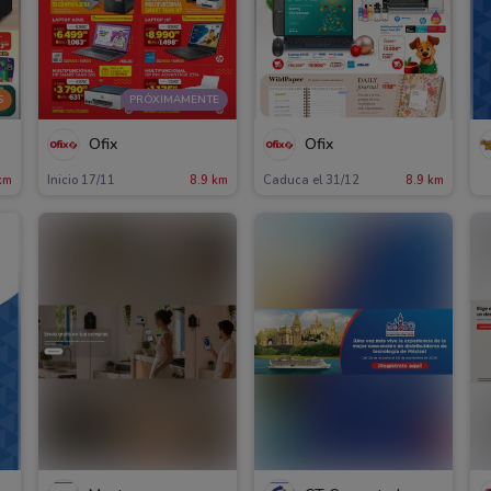
S
PRÓXIMAMENTE
Ofix
Ofix
km
Inicio 17/11
8.9 km
Caduca el 31/12
8.9 km