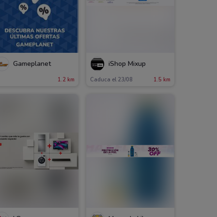
Gameplanet
iShop Mixup
1.2 km
Caduca el 23/08
1.5 km