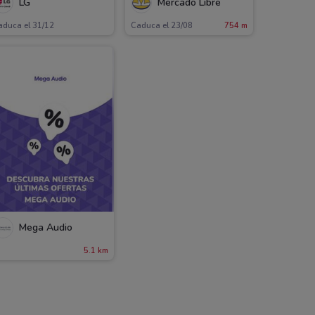
LG
Mercado Libre
aduca el 31/12
Caduca el 23/08
754 m
Mega Audio
5.1 km