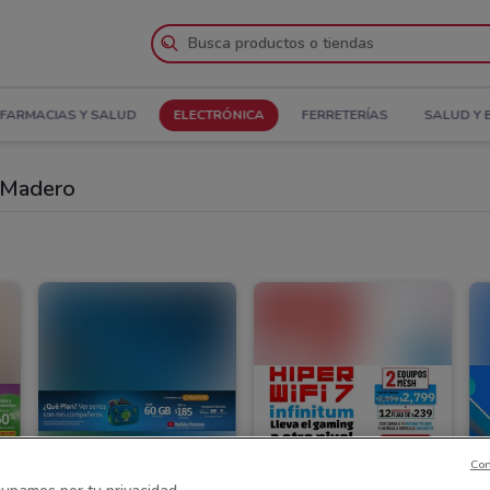
FARMACIAS Y SALUD
ELECTRÓNICA
FERRETERÍAS
SALUD Y 
. Madero
Con