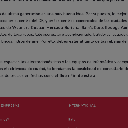
apelar a los
folletos
online de
ofertas
y
promociones
que publican l
 de última generación es una muy buena idea. Por supuesto, lo mejor 
os en el centro del DF, y en los centros comerciales de las ciudades m
les
de
Walmart
,
Costco
,
Mercado Soriana
,
Sam’s Club
,
Bodega Aur
os de lavarropas, televisores, aire acondicionado, batidoras, licuadora
ricos, filtros de aire. Por ello, debes estar al tanto de las rebajas 
tus espacios los electrodomésticos y los equipos de informática y com
s electrónicos de ciudad, te brindamos la posibilidad de consultarlo de
as de precios en fechas como el
Buen Fin de este a
 EMPRESAS
INTERNATIONAL
emos?
Italy