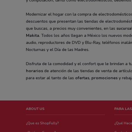
y computación, tanto como electrodomésticos, debemos 
Modernizar el hogar con la compra de electrodomésticos
descuentos que presentan las tiendas de electrodoméstic
que buscas, a precios muy convenientes, en las
sucursa
Makita
. Todos los años llegan a México los nuevos model
audio, reproductores de DVD y Blu-Ray, teléfonos inalámb
Nocturnas y el Día de las Madres.
Disfruta de la comodidad y el confort que le brindan a 
horarios
de atención de las tiendas de venta de artículo
para estar al tanto de las
ofertas
,
promociones
y rebaj
ABOUT US
PARA LAS
¿Que es ShopFully?
¿Qué Hac