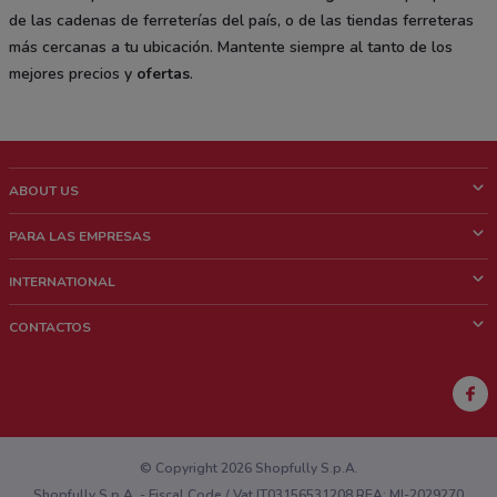
de las cadenas de ferreterías del país, o de las tiendas ferreteras
más cercanas a tu ubicación. Mantente siempre al tanto de los
mejores precios y
ofertas
.
ABOUT US
¿Que es ShopFully?
PARA LAS EMPRESAS
¿Quiénes Somos?
¿Qué Hacemos?
INTERNATIONAL
News & Media
Contacto comercial
Italy
CONTACTOS
Trabaja con nosotros
Brazil
Notificaciones sobre los puntos de venta
France
Notificaciones sobre los folletos
Australia
¿Encontraste un problema en la web o en la aplicación?
New Zealand
© Copyright 2026 Shopfully S.p.A.
Shopfully S.p.A. - Fiscal Code / Vat IT03156531208 REA: MI-2029270