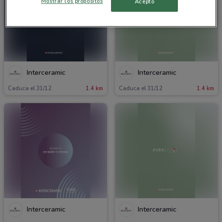
Mostrar los propósitos
Acepto
Interceramic
Interceramic
Caduca el 31/12
1.4 km
Caduca el 31/12
1.4 km
Interceramic
Interceramic