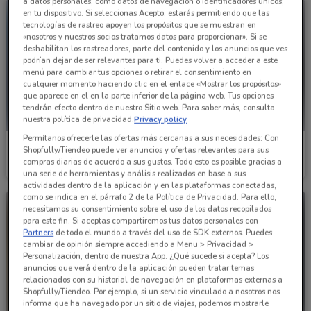
a datos personales, como datos de navegación o identificadores únicos,
en tu dispositivo. Si seleccionas Acepto, estarás permitiendo que las
tecnologías de rastreo apoyen los propósitos que se muestran en
«nosotros y nuestros socios tratamos datos para proporcionar». Si se
deshabilitan los rastreadores, parte del contenido y los anuncios que ves
podrían dejar de ser relevantes para ti. Puedes volver a acceder a este
menú para cambiar tus opciones o retirar el consentimiento en
cualquier momento haciendo clic en el enlace «Mostrar los propósitos»
que aparece en el en la parte inferior de la página web. Tus opciones
tendrán efecto dentro de nuestro Sitio web. Para saber más, consulta
nuestra política de privacidad.
Privacy policy
Permítanos ofrecerle las ofertas más cercanas a sus necesidades: Con
Infra
Infra
Shopfully/Tiendeo puede ver anuncios y ofertas relevantes para sus
compras diarias de acuerdo a sus gustos. Todo esto es posible gracias a
Caduca el 31/12
887 m
Caduca el 15/01
887 m
una serie de herramientas y análisis realizados en base a sus
actividades dentro de la aplicación y en las plataformas conectadas,
como se indica en el párrafo 2 de la Política de Privacidad. Para ello,
necesitamos su consentimiento sobre el uso de los datos recopilados
para este fin. Si aceptas compartiremos tus datos personales con
Partners
de todo el mundo a través del uso de SDK externos. Puedes
cambiar de opinión siempre accediendo a Menu > Privacidad >
Personalización, dentro de nuestra App. ¿Qué sucede si acepta? Los
anuncios que verá dentro de la aplicación pueden tratar temas
relacionados con su historial de navegación en plataformas externas a
Shopfully/Tiendeo. Por ejemplo, si un servicio vinculado a nosotros nos
informa que ha navegado por un sitio de viajes, podemos mostrarle