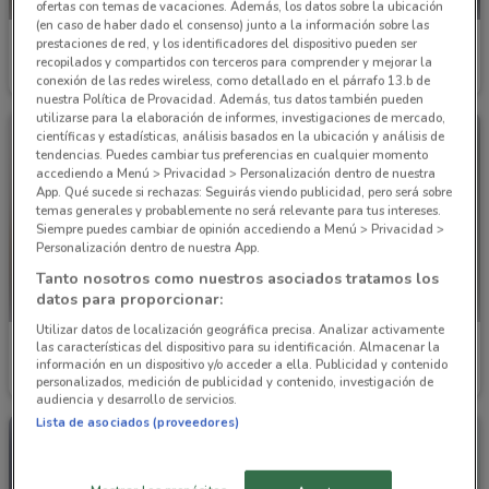
ofertas con temas de vacaciones. Además, los datos sobre la ubicación
(en caso de haber dado el consenso) junto a la información sobre las
Infra
Infra
prestaciones de red, y los identificadores del dispositivo pueden ser
recopilados y compartidos con terceros para comprender y mejorar la
conexión de las redes wireless, como detallado en el párrafo 13.b de
Caduca el 15/01
887 m
Caduca el 15/01
887 m
nuestra Política de Provacidad. Además, tus datos también pueden
utilizarse para la elaboración de informes, investigaciones de mercado,
científicas y estadísticas, análisis basados en la ubicación y análisis de
tendencias. Puedes cambiar tus preferencias en cualquier momento
accediendo a Menú > Privacidad > Personalización dentro de nuestra
App. Qué sucede si rechazas: Seguirás viendo publicidad, pero será sobre
temas generales y probablemente no será relevante para tus intereses.
Siempre puedes cambiar de opinión accediendo a Menú > Privacidad >
Personalización dentro de nuestra App.
Tanto nosotros como nuestros asociados tratamos los
datos para proporcionar:
Utilizar datos de localización geográfica precisa. Analizar activamente
Porcelanite
Interceramic
las características del dispositivo para su identificación. Almacenar la
información en un dispositivo y/o acceder a ella. Publicidad y contenido
personalizados, medición de publicidad y contenido, investigación de
Caduca el 31/12
1.3 km
Caduca el 31/12
1.4 km
audiencia y desarrollo de servicios.
Lista de asociados (proveedores)