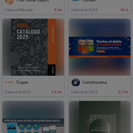
The Home Depot
Comex
Caduca Miércoles
4 km
Caduca el 31/12
40 m
Truper
Construrama
Caduca el 31/12
1.6 km
Caduca el 31/12
3.2 km