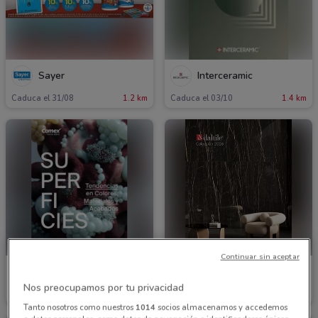
Sayer
Interceramic
Caduca el 31/08
1.2 km
Caduca el 03/10
1.4 km
Continuar sin aceptar
Comex
Daltile
Nos preocupamos por tu privacidad
Caduca el 31/12
40 m
Caduca el 31/12
847 m
Tanto nosotros como nuestros
1014
socios almacenamos y accedemos