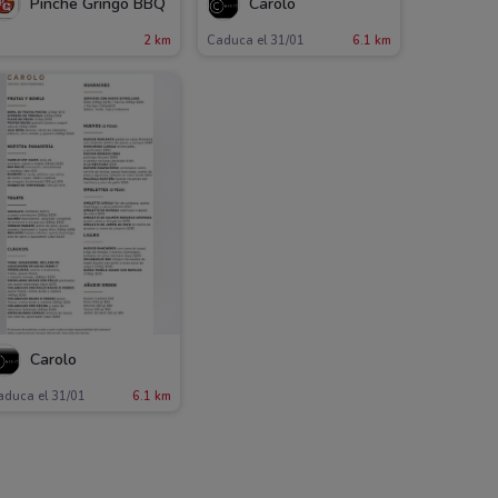
Pinche Gringo BBQ
Carolo
2 km
Caduca el 31/01
6.1 km
Carolo
aduca el 31/01
6.1 km