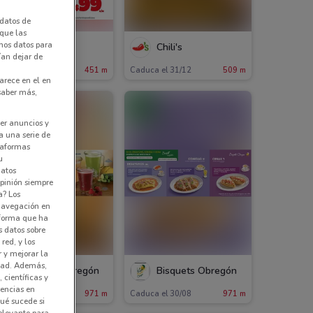
datos de
 que las
amos datos para
Vips
Chili's
ían dejar de
aduca el 23/08
451 m
Caduca el 31/12
509 m
arece en el en
 saber más,
er anuncios y
a una serie de
ataformas
u
datos
pinión siempre
a? Los
 navegación en
nforma que ha
s datos sobre
red, y los
r y mejorar la
idad. Además,
Bisquets Obregón
Bisquets Obregón
 científicas y
rencias en
aduca el 20/09
971 m
Caduca el 30/08
971 m
ué sucede si