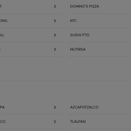
T
DOMINO'S PIZZA
KING
KFC
LL
SUSHI ITTO
S
NUTRISA
APA
AZCAPOTZALCO
LCO
TLALPAN