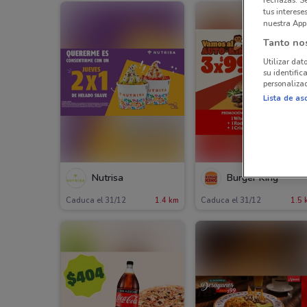
rechazas: S
tus interes
nuestra App
Tanto no
Utilizar dat
su identific
personalizad
Lista de as
Nutrisa
Burger King
Caduca el 31/12
1.4 km
Caduca el 31/12
1.5 