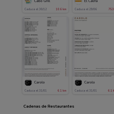
Cabo Grill
El Califa
Caduca el 30/12
10.6 km
Caduca el 29/06
753
Carolo
Carolo
Caduca el 31/01
6.1 km
Caduca el 31/01
6.1 
Cadenas de Restaurantes