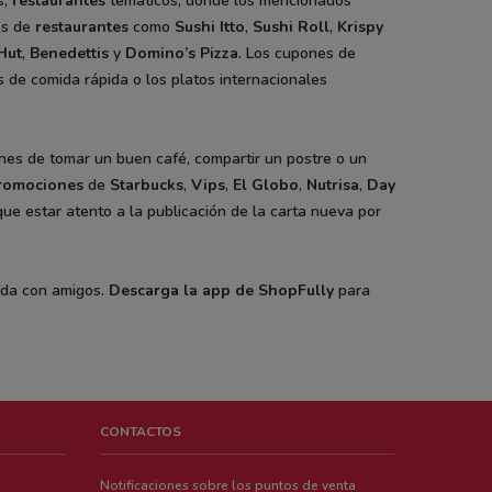
s,
restaurantes
temáticos, donde los mencionados
es de
restaurantes
como
Sushi Itto
,
Sushi Roll
,
Krispy
Hut
,
Benedettis
y
Domino’s Pizza
. Los cupones de
s de comida rápida o los platos internacionales
ones de tomar un buen café, compartir un postre o un
romociones
de
Starbucks
,
Vips
,
El Globo
,
Nutrisa
,
Day
que estar atento a la publicación de la carta nueva por
dada con amigos.
Descarga la app de ShopFully
para
CONTACTOS
Notificaciones sobre los puntos de venta