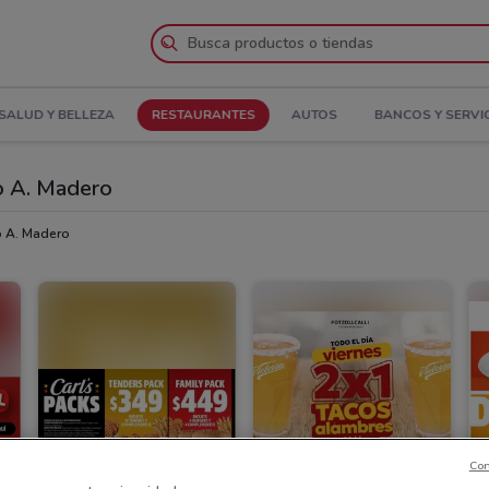
SALUD Y BELLEZA
RESTAURANTES
AUTOS
BANCOS Y SERVI
o A. Madero
o A. Madero
Con