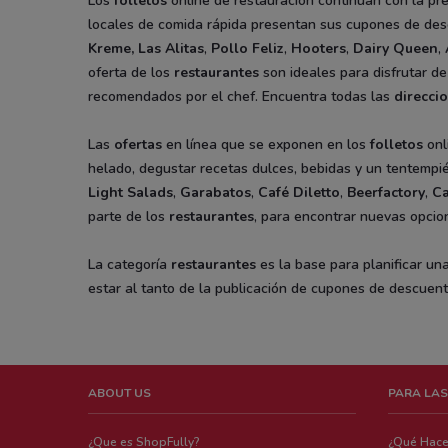
Los
folletos
online de restauración continúan con la pr
locales de comida rápida presentan sus cupones de des
Kreme
,
Las Alitas
,
Pollo Feliz
,
Hooters
,
Dairy Queen
,
oferta de los
restaurantes
son ideales para disfrutar de
recomendados por el chef. Encuentra todas las
direcci
Las
ofertas
en línea que se exponen en los
folletos
onl
helado, degustar recetas dulces, bebidas y un tentempi
Light Salads
,
Garabatos
,
Café Diletto
,
Beerfactory
,
Ca
parte de los
restaurantes
, para encontrar nuevas opcio
La categoría
restaurantes
es la base para planificar un
estar al tanto de la publicación de cupones de descuen
ABOUT US
PARA LAS
¿Que es ShopFully?
¿Qué Hac