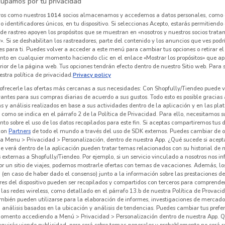
upamos por tu privacidad
ros como nuestros
1014
socios almacenamos y accedemos a datos personales, como 
 identificadores únicos, en tu dispositivo. Si seleccionas Acepto, estarás permitiendo
de rastreo apoyen los propósitos que se muestran en «nosotros y nuestros socios trat
Carl's Jr
Potzollcalli
». Si se deshabilitan los rastreadores, parte del contenido y los anuncios que ves podr
es para ti. Puedes volver a acceder a este menú para cambiar tus opciones o retirar el
 m
Caduca el 31/10
664 m
Caduca el 31/12
194 m
C
nto en cualquier momento haciendo clic en el enlace «Mostrar los propósitos» que ap
erior de la página web. Tus opciones tendrán efecto dentro de nuestro Sitio web. Para
stra política de privacidad.
Privacy policy
ofrecerle las ofertas más cercanas a sus necesidades: Con Shopfully/Tiendeo puede v
vantes para sus compras diarias de acuerdo a sus gustos. Todo esto es posible gracias 
 y análisis realizados en base a sus actividades dentro de la aplicación y en las pl
como se indica en el párrafo 2 de la Política de Privacidad. Para ello, necesitamos s
to sobre el uso de los datos recopilados para este fin. Si aceptas compartiremos tus 
con
Partners
de todo el mundo a través del uso de SDK externos. Puedes cambiar de o
a Menu > Privacidad > Personalización, dentro de nuestra App. ¿Qué sucede si acept
e verá dentro de la aplicación pueden tratar temas relacionados con su historial de
externas a Shopfully/Tiendeo. Por ejemplo, si un servicio vinculado a nosotros nos i
r un sitio de viajes, podemos mostrarle ofertas con temas de vacaciones. Además, lo
 (en caso de haber dado el consenso) junto a la información sobre las prestaciones de 
res del dispositivo pueden ser recopilados y compartidos con terceros para comprende
 las redes wireless, como detallado en el párrafo 13.b de nuestra Política de Provac
 del Cielo
Ihop
Domino's Pizza
mbién pueden utilizarse para la elaboración de informes, investigaciones de mercado,
, análisis basados en la ubicación y análisis de tendencias. Puedes cambiar tus prefe
 m
Caduca el 16/08
711 m
Caduca el 31/10
853 m
C
omento accediendo a Menú > Privacidad > Personalización dentro de nuestra App. Q