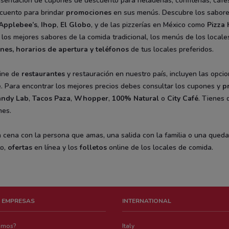
esentación de cupones de descuento para heladerías, confiterías, café
cuento para brindar
promociones
en sus menús. Descubre los sabor
Applebee’s
,
Ihop
,
El Globo
, y de las pizzerías en México como
Pizza 
 los mejores sabores de la comida tradicional, los menús de los locale
ones, horarios de apertura y teléfonos
de tus locales preferidos.
ine de
restaurantes
y restauración en nuestro país, incluyen las opci
é. Para encontrar los mejores precios debes consultar los cupones y
p
ndy Lab
,
Tacos Paza
,
Whopper
,
100% Natural
o
City Café
. Tienes 
nes.
a cena con la persona que amas, una salida con la familia o una que
to,
ofertas
en línea y los
folletos
online de los locales de comida.
 EMPRESAS
INTERNATIONAL
emos?
Italy