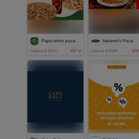
Papa Johns pizza
Italianni's Pizza
Caduca el 31/12
497 m
Caduca el 02/05
879