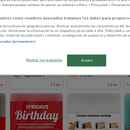
eguirás viendo publicidad, pero será sobre temas generales y probablemente no será r
es. Siempre puedes cambiar de opinión accediendo a Menú > Privacidad > Personaliza
.
sotros como nuestros asociados tratamos los datos para proporci
os de localización geográfica precisa. Analizar activamente las características del dis
ación. Almacenar la información en un dispositivo y/o acceder a ella. Publicidad y co
os, medición de publicidad y contenido, investigación de audiencia y desarrollo de se
ociados (proveedores)
Mostrar los propósitos
Acepto
Applebee's
Portón
km
1.7 km
1.9 km
C