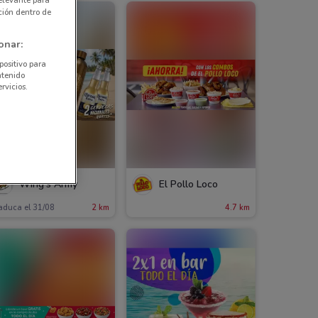
elevante para
ción dentro de
onar:
positivo para
ntenido
rvicios.
Wing's Army
El Pollo Loco
aduca el 31/08
2 km
4.7 km