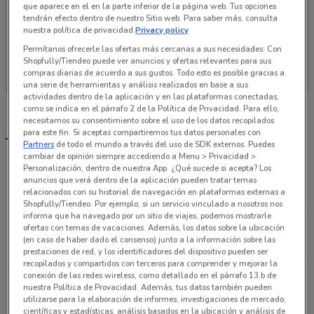
que aparece en el en la parte inferior de la página web. Tus opciones
tendrán efecto dentro de nuestro Sitio web. Para saber más, consulta
nuestra política de privacidad.
Privacy policy
Permítanos ofrecerle las ofertas más cercanas a sus necesidades: Con
En este momento no hay ofertas vigentes
Shopfully/Tiendeo puede ver anuncios y ofertas relevantes para sus
compras diarias de acuerdo a sus gustos. Todo esto es posible gracias a
una serie de herramientas y análisis realizados en base a sus
actividades dentro de la aplicación y en las plataformas conectadas,
como se indica en el párrafo 2 de la Política de Privacidad. Para ello,
necesitamos su consentimiento sobre el uso de los datos recopilados
para este fin. Si aceptas compartiremos tus datos personales con
Tiendas Disfraces de Peli más cercanas
Partners
de todo el mundo a través del uso de SDK externos. Puedes
cambiar de opinión siempre accediendo a Menu > Privacidad >
Personalización, dentro de nuestra App. ¿Qué sucede si acepta? Los
anuncios que verá dentro de la aplicación pueden tratar temas
Tres Picos No. 102 Miguel Hidalgo
relacionados con su historial de navegación en plataformas externas a
3.8 km
Shopfully/Tiendeo. Por ejemplo, si un servicio vinculado a nosotros nos
informa que ha navegado por un sitio de viajes, podemos mostrarle
ofertas con temas de vacaciones. Además, los datos sobre la ubicación
Av. de los Bosques 234 Huixquilucan De Degollado
(en caso de haber dado el consenso) junto a la información sobre las
9.1 km
CERRADO
prestaciones de red, y los identificadores del dispositivo pueden ser
recopilados y compartidos con terceros para comprender y mejorar la
conexión de las redes wireless, como detallado en el párrafo 13.b de
Periférico Sur No. 4268 Ciudad De México
nuestra Política de Provacidad. Además, tus datos también pueden
utilizarse para la elaboración de informes, investigaciones de mercado,
9.5 km
CERRADO
científicas y estadísticas, análisis basados en la ubicación y análisis de