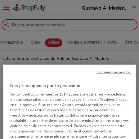
Gustavo A. Madero - 07250
Y PAPELERÍAS
OCIO
NIÑOS
VIAJES Y ENTRETENIMIENTO
ÓPTICA
Último folleto Disfraces de Peli en Gustavo A. Madero
Continuar sin aceptar
Últimas ofertas Disfraces de Peli
Nos preocupamos por tu privacidad
Tanto nosotros como nuestros
1014
socios almacenamos y accedemos
a datos personales, como datos de navegación o identificadores únicos,
en tu dispositivo. Si seleccionas Acepto, estarás permitiendo que las
tecnologías de rastreo apoyen los propósitos que se muestran en
«nosotros y nuestros socios tratamos datos para proporcionar». Si se
deshabilitan los rastreadores, parte del contenido y los anuncios que ves
podrían dejar de ser relevantes para ti. Puedes volver a acceder a este
menú para cambiar tus opciones o retirar el consentimiento en
cualquier momento haciendo clic en el enlace «Mostrar los propósitos»