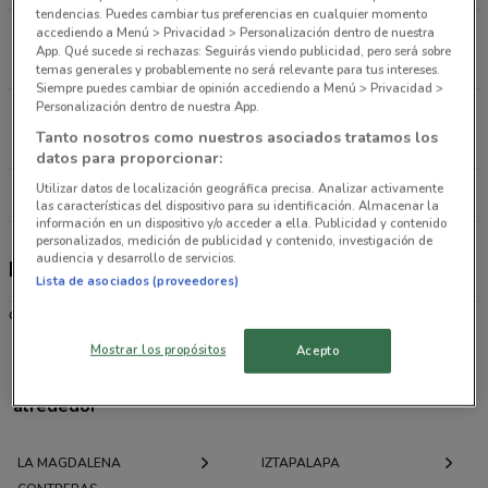
tendencias. Puedes cambiar tus preferencias en cualquier momento
accediendo a Menú > Privacidad > Personalización dentro de nuestra
Av. San Jeronimo Álvaro Obregón (cdmx)
App. Qué sucede si rechazas: Seguirás viendo publicidad, pero será sobre
10.6 km
CERRADO
temas generales y probablemente no será relevante para tus intereses.
Siempre puedes cambiar de opinión accediendo a Menú > Privacidad >
Personalización dentro de nuestra App.
Av. Vasco de Quiroga 3800 Ciudad De México
Tanto nosotros como nuestros asociados tratamos los
11.6 km
CERRADO
datos para proporcionar:
Utilizar datos de localización geográfica precisa. Analizar activamente
Todas las tiendas Disfraces de Peli
las características del dispositivo para su identificación. Almacenar la
información en un dispositivo y/o acceder a ella. Publicidad y contenido
personalizados, medición de publicidad y contenido, investigación de
audiencia y desarrollo de servicios.
Disfraces de Peli
Lista de asociados (proveedores)
disfraces
Mostrar los propósitos
Acepto
Ofertas folletos y catálogos por ciudad a tu
alrededor
LA MAGDALENA
IZTAPALAPA