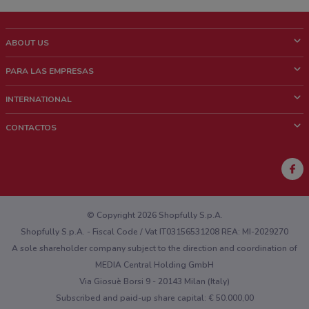
ABOUT US
¿Que es ShopFully?
PARA LAS EMPRESAS
¿Quiénes Somos?
¿Qué Hacemos?
INTERNATIONAL
News & Media
Contacto comercial
Italy
CONTACTOS
Trabaja con nosotros
Brazil
Notificaciones sobre los puntos de venta
France
Notificaciones sobre los folletos
Australia
¿Encontraste un problema en la web o en la aplicación?
New Zealand
© Copyright 2026 Shopfully S.p.A.
Shopfully S.p.A. - Fiscal Code / Vat IT03156531208 REA: MI-2029270
A sole shareholder company subject to the direction and coordination of
MEDIA Central Holding GmbH
Via Giosuè Borsi 9 - 20143 Milan (Italy)
Subscribed and paid-up share capital: € 50.000,00