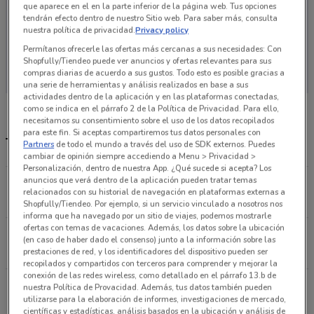
que aparece en el en la parte inferior de la página web. Tus opciones
tendrán efecto dentro de nuestro Sitio web. Para saber más, consulta
nuestra política de privacidad.
Privacy policy
Permítanos ofrecerle las ofertas más cercanas a sus necesidades: Con
En este momento no hay ofertas vigentes
Shopfully/Tiendeo puede ver anuncios y ofertas relevantes para sus
compras diarias de acuerdo a sus gustos. Todo esto es posible gracias a
una serie de herramientas y análisis realizados en base a sus
actividades dentro de la aplicación y en las plataformas conectadas,
como se indica en el párrafo 2 de la Política de Privacidad. Para ello,
necesitamos su consentimiento sobre el uso de los datos recopilados
para este fin. Si aceptas compartiremos tus datos personales con
Tiendas Distroller más cercanas
Partners
de todo el mundo a través del uso de SDK externos. Puedes
cambiar de opinión siempre accediendo a Menu > Privacidad >
Personalización, dentro de nuestra App. ¿Qué sucede si acepta? Los
anuncios que verá dentro de la aplicación pueden tratar temas
Av. cuauhtémoc 462 Ciudad De México
relacionados con su historial de navegación en plataformas externas a
1.7 km
ABIERTO
Shopfully/Tiendeo. Por ejemplo, si un servicio vinculado a nosotros nos
informa que ha navegado por un sitio de viajes, podemos mostrarle
ofertas con temas de vacaciones. Además, los datos sobre la ubicación
Durango 230 Ciudad De México
(en caso de haber dado el consenso) junto a la información sobre las
2.1 km
ABIERTO
prestaciones de red, y los identificadores del dispositivo pueden ser
recopilados y compartidos con terceros para comprender y mejorar la
conexión de las redes wireless, como detallado en el párrafo 13.b de
Av. de los Insurgentes Sur 1362 Benito Juárez
nuestra Política de Provacidad. Además, tus datos también pueden
utilizarse para la elaboración de informes, investigaciones de mercado,
(cdmx)
científicas y estadísticas, análisis basados en la ubicación y análisis de