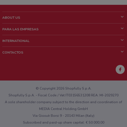
ABOUT US
¿Que es ShopFully?
PARA LAS EMPRESAS
¿Quiénes Somos?
¿Qué Hacemos?
INTERNATIONAL
News & Media
Contacto comercial
Italy
CONTACTOS
Trabaja con nosotros
Brazil
Notificaciones sobre los puntos de venta
France
Notificaciones sobre los folletos
Australia
¿Encontraste un problema en la web o en la aplicación?
New Zealand
© Copyright 2026 Shopfully S.p.A.
Shopfully S.p.A. - Fiscal Code / Vat IT03156531208 REA: MI-2029270
A sole shareholder company subject to the direction and coordination of
MEDIA Central Holding GmbH
Via Giosuè Borsi 9 - 20143 Milan (Italy)
Subscribed and paid-up share capital: € 50.000,00