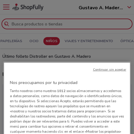
Gustavo A. Madero - 07250
Y PAPELERÍAS
OCIO
NIÑOS
VIAJES Y ENTRETENIMIENTO
ÓPTICA
Último folleto Distroller en Gustavo A. Madero
Continuar sin aceptar
Últimas ofertas Distroller
Nos preocupamos por tu privacidad
Tanto nosotros como nuestros
1012
socios almacenamos y accedemos
a datos personales, como datos de navegación o identificadores únicos,
en tu dispositivo. Si seleccionas Acepto, estarás permitiendo que las
tecnologías de rastreo apoyen los propósitos que se muestran en
«nosotros y nuestros socios tratamos datos para proporcionar». Si se
deshabilitan los rastreadores, parte del contenido y los anuncios que ves
podrían dejar de ser relevantes para ti. Puedes volver a acceder a este
menú para cambiar tus opciones o retirar el consentimiento en
cualquier momento haciendo clic en el enlace «Mostrar los propósitos»