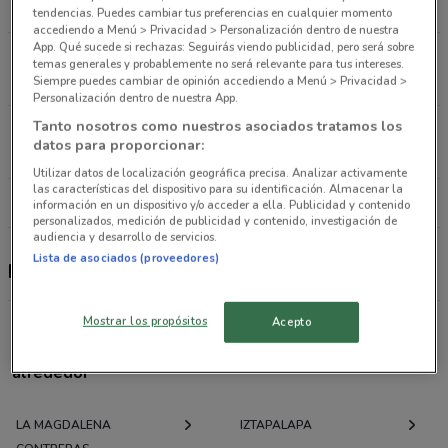
3.3 km
ABIERTO
tendencias. Puedes cambiar tus preferencias en cualquier momento
accediendo a Menú > Privacidad > Personalización dentro de nuestra
App. Qué sucede si rechazas: Seguirás viendo publicidad, pero será sobre
Av. coyoacan 2000 Ciudad De México
temas generales y probablemente no será relevante para tus intereses.
4.4 km
ABIERTO
Siempre puedes cambiar de opinión accediendo a Menú > Privacidad >
Personalización dentro de nuestra App.
Tanto nosotros como nuestros asociados tratamos los
Av. 20 de noviembre 3 Ciudad De México
datos para proporcionar:
5.1 km
ABIERTO
Utilizar datos de localización geográfica precisa. Analizar activamente
las características del dispositivo para su identificación. Almacenar la
Todas las tiendas Distroller
información en un dispositivo y/o acceder a ella. Publicidad y contenido
personalizados, medición de publicidad y contenido, investigación de
audiencia y desarrollo de servicios.
Lista de asociados (proveedores)
Distroller
Mostrar los propósitos
Acepto
Ofertas folletos y catálogos por ciudad a tu
alrededor
LA MAGDALENA
IZTAPALAPA