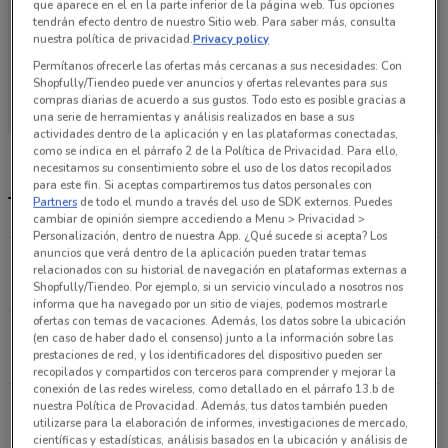
que aparece en el en la parte inferior de la página web. Tus opciones
tendrán efecto dentro de nuestro Sitio web. Para saber más, consulta
nuestra política de privacidad.
Privacy policy
Permítanos ofrecerle las ofertas más cercanas a sus necesidades: Con
En este momento no hay ofertas vigentes
Shopfully/Tiendeo puede ver anuncios y ofertas relevantes para sus
compras diarias de acuerdo a sus gustos. Todo esto es posible gracias a
una serie de herramientas y análisis realizados en base a sus
actividades dentro de la aplicación y en las plataformas conectadas,
como se indica en el párrafo 2 de la Política de Privacidad. Para ello,
necesitamos su consentimiento sobre el uso de los datos recopilados
para este fin. Si aceptas compartiremos tus datos personales con
Tiendas Go Mart más cercanas
Partners
de todo el mundo a través del uso de SDK externos. Puedes
cambiar de opinión siempre accediendo a Menu > Privacidad >
Personalización, dentro de nuestra App. ¿Qué sucede si acepta? Los
anuncios que verá dentro de la aplicación pueden tratar temas
Republica de Uruguay No.21-A Cuauhtémoc (cdmx)
relacionados con su historial de navegación en plataformas externas a
4.6 km
Shopfully/Tiendeo. Por ejemplo, si un servicio vinculado a nosotros nos
informa que ha navegado por un sitio de viajes, podemos mostrarle
ofertas con temas de vacaciones. Además, los datos sobre la ubicación
República de Uruguay No.33 Cuauhtémoc (cdmx)
(en caso de haber dado el consenso) junto a la información sobre las
prestaciones de red, y los identificadores del dispositivo pueden ser
4.7 km
recopilados y compartidos con terceros para comprender y mejorar la
conexión de las redes wireless, como detallado en el párrafo 13.b de
Lorenzo Boturini N° 479 Venustiano Carranza
nuestra Política de Provacidad. Además, tus datos también pueden
utilizarse para la elaboración de informes, investigaciones de mercado,
5.4 km
científicas y estadísticas, análisis basados en la ubicación y análisis de