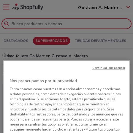
Gustavo A. Madero - 07250
DESTACADOS
SUPERMERCADOS
TIENDAS DEPARTAMENTALES
Último folleto Go Mart en Gustavo A. Madero
Continuar sin aceptar
Últimas ofertas Go Mart
Nos preocupamos por tu privacidad
Tanto nosotros como nuestros
1014
socios almacenamos y accedemos
a datos personales, como datos de navegación o identificadores únicos,
en tu dispositivo. Si seleccionas Acepto, estarás permitiendo que las
tecnologías de rastreo apoyen los propósitos que se muestran en
«nosotros y nuestros socios tratamos datos para proporcionar». Si se
deshabilitan los rastreadores, parte del contenido y los anuncios que ves
podrían dejar de ser relevantes para ti. Puedes volver a acceder a este
menú para cambiar tus opciones o retirar el consentimiento en
cualquier momento haciendo clic en el enlace «Mostrar los propósitos»