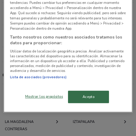
tendencias. Puedes cambiar tus preferencias en cualquier momento
accediendo a Menú > Privacidad > Personalización dentro de nuestra
Madero 73 Cuauhtémoc (cdmx)
App. Qué sucede si rechazas: Seguirás viendo publicidad, pero será sobre
5.5 km
temas generales y probablemente no será relevante para tus intereses.
Siempre puedes cambiar de opinión accediendo a Menú > Privacidad >
Personalización dentro de nuestra App.
Calz. Tlalpan N°1882 Tlalpan (cdmx)
Tanto nosotros como nuestros asociados tratamos los
7.2 km
datos para proporcionar:
Utilizar datos de localización geográfica precisa. Analizar activamente
Todas las tiendas Go Mart
las características del dispositivo para su identificación. Almacenar la
información en un dispositivo y/o acceder a ella. Publicidad y contenido
personalizados, medición de publicidad y contenido, investigación de
audiencia y desarrollo de servicios.
Go Mart
Lista de asociados (proveedores)
Mostrar los propósitos
Acepto
Ofertas folletos y catálogos por ciudad a tu
alrededor
LA MAGDALENA
IZTAPALAPA
CONTRERAS