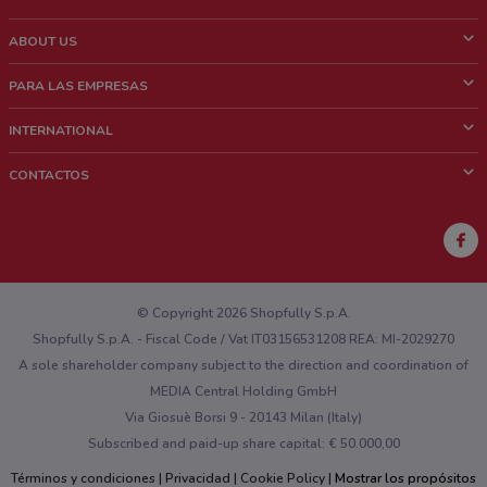
ABOUT US
¿Que es ShopFully?
PARA LAS EMPRESAS
¿Quiénes Somos?
¿Qué Hacemos?
INTERNATIONAL
News & Media
Contacto comercial
Italy
CONTACTOS
Trabaja con nosotros
Brazil
Notificaciones sobre los puntos de venta
France
Notificaciones sobre los folletos
Australia
¿Encontraste un problema en la web o en la aplicación?
New Zealand
© Copyright 2026 Shopfully S.p.A.
Shopfully S.p.A. - Fiscal Code / Vat IT03156531208 REA: MI-2029270
A sole shareholder company subject to the direction and coordination of
MEDIA Central Holding GmbH
Via Giosuè Borsi 9 - 20143 Milan (Italy)
Subscribed and paid-up share capital: € 50.000,00
Términos y condiciones
Privacidad
Cookie Policy
Mostrar los propósitos