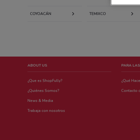
COYOACÁN
TEMIXCO
ABOUT US
PARA LAS
¿Que es ShopFully?
¿Qué Hac
¿Quiénes Somos?
Contacto 
News & Media
Trabaja con nosotros