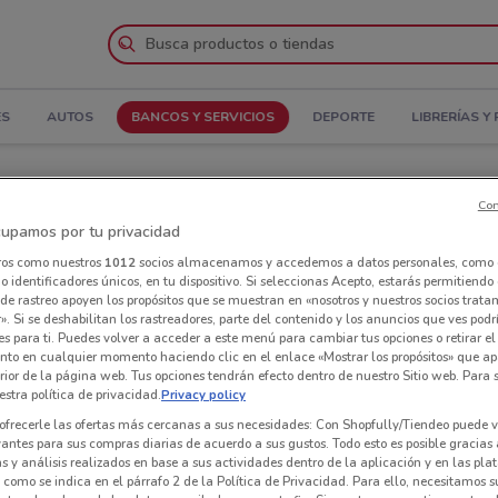
ES
AUTOS
BANCOS Y SERVICIOS
DEPORTE
LIBRERÍAS Y
lena Contreras
Con
upamos por tu privacidad
dalena Contreras
Tiendas Banca Mifel en La Magdalena Contreras
ros como nuestros
1012
socios almacenamos y accedemos a datos personales, como 
 identificadores únicos, en tu dispositivo. Si seleccionas Acepto, estarás permitiendo
Tie
de rastreo apoyen los propósitos que se muestran en «nosotros y nuestros socios trat
». Si se deshabilitan los rastreadores, parte del contenido y los anuncios que ves podr
es para ti. Puedes volver a acceder a este menú para cambiar tus opciones o retirar el
nto en cualquier momento haciendo clic en el enlace «Mostrar los propósitos» que ap
erior de la página web. Tus opciones tendrán efecto dentro de nuestro Sitio web. Para
stra política de privacidad.
Privacy policy
ofrecerle las ofertas más cercanas a sus necesidades: Con Shopfully/Tiendeo puede v
vantes para sus compras diarias de acuerdo a sus gustos. Todo esto es posible gracias 
 y análisis realizados en base a sus actividades dentro de la aplicación y en las pl
como se indica en el párrafo 2 de la Política de Privacidad. Para ello, necesitamos s