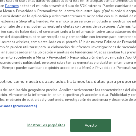
to sobre el uso de los datos recopilados para este fin. Si aceptas compartiremos tus 
con
Partners
de todo el mundo a través del uso de SDK externos. Puedes cambiar de o
a Menu > Privacidad > Personalización, dentro de nuestra App. ¿Qué sucede si acept
e verá dentro de la aplicación pueden tratar temas relacionados con su historial de
externas a Shopfully/Tiendeo. Por ejemplo, si un servicio vinculado a nosotros nos i
r un sitio de viajes, podemos mostrarle ofertas con temas de vacaciones. Además, lo
 hay ofertas vigentes
 (en caso de haber dado el consenso) junto a la información sobre las prestaciones de 
res del dispositivo pueden ser recopilados y compartidos con terceros para comprende
 las redes wireless, como detallado en el párrafo 13.b de nuestra Política de Provac
mbién pueden utilizarse para la elaboración de informes, investigaciones de mercado,
, análisis basados en la ubicación y análisis de tendencias. Puedes cambiar tus prefe
omento accediendo a Menú > Privacidad > Personalización dentro de nuestra App. Q
eguirás viendo publicidad, pero será sobre temas generales y probablemente no será r
es. Siempre puedes cambiar de opinión accediendo a Menú > Privacidad > Personaliza
.
alrededor
sotros como nuestros asociados tratamos los datos para proporci
os de localización geográfica precisa. Analizar activamente las características del dis
AZCAPOTZALCO
IZTACALCO
ación. Almacenar la información en un dispositivo y/o acceder a ella. Publicidad y co
os, medición de publicidad y contenido, investigación de audiencia y desarrollo de se
ociados (proveedores)
TLALPAN
VENUSTIANO
CARRANZA
Mostrar los propósitos
Acepto
CUAUHTÉMOC
PARAÍSO