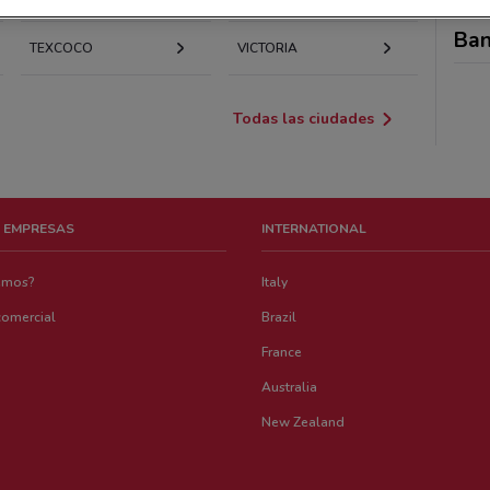
Ban
TEXCOCO
VICTORIA
Todas las ciudades
 EMPRESAS
INTERNATIONAL
emos?
Italy
comercial
Brazil
France
Australia
New Zealand