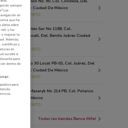
datos
Av. Nuevo León No. 90, Col. Condesa, Del.
pinión siempre
Cuauhtémoc Ciudad De México
a? Los
1.3 km
ABIERTO
 navegación en
nforma que ha
s datos sobre
Av. Insurgentes Sur No 1188, Col.
red, y los
r y mejorar la
Tlacoquemecatl, Del. Benito Juárez Ciudad
idad. Además,
De México
 científicas y
2.6 km
ABIERTO
rencias en
ué sucede si
elevante para
Florencia No 30 Local PB-03, Col. Juárez, Del
ción dentro de
Cuauhtémoc Ciudad De México
onar:
2.8 km
ABIERTO
positivo para
ntenido
Presidente Masaryk No 214 PB, Col. Polanco
rvicios.
Ciudad De México
4.1 km
ABIERTO
Todas las tiendas Banca Mifel