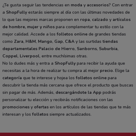
¿Te gusta seguir las tendencias en
moda
y
accesorios
? Con entrar
a
ShopFully
estarás siempre al día con las últimas novedades de
lo que las mejores marcas proponen en
ropa
,
calzado
y
artículos
de hombre, mujer y niños
para complementar tu estilo con la
mejor calidad. Accede a los
folletos online
de grandes tiendas
como
Zara
,
H&M
,
Mango
,
Gap
,
C&A
y las surtidas
tiendas
departamentales
Palacio de Hierro
,
Sanborns
,
Suburbia
,
Coppel
,
Liverpool
, entre muchísimas otras.
No lo dudes más y entra a
ShopFully
para recibir la ayuda que
necesitas a la hora de realizar tu compra al mejor
precio
. Elige la
categoría
que te interese y hojea los
folletos online
para
descubrir la tienda más cercana que ofrece el producto que buscas
sin pagar de más. Además,
descargándote la App
podrás
personalizar tu elección y recibirás notificaciones con las
promociones
y
ofertas
en los artículos de las tiendas que te más
interesan y los
folletos
siempre actualizados.