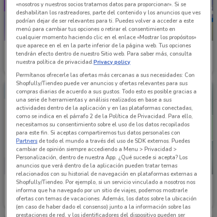
«nosotros y nuestros socios tratamos datos para proporcionar». Si se
deshabilitan los rastreadores, parte del contenido y los anuncios que ves
podrían dejar de ser relevantes para ti. Puedes volver a acceder a este
menú para cambiar tus opciones o retirar el consentimiento en
-2 DÍAS
cualquier momento haciendo clic en el enlace «Mostrar los propósitos»
que aparece en el en la parte inferior de la página web. Tus opciones
Farmacias Especializadas
Farmacia San Pablo
tendrán efecto dentro de nuestro Sitio web. Para saber más, consulta
nuestra política de privacidad.
Privacy policy
Caduca el 31/12
322 m
Caduca Sábado
604 m
Permítanos ofrecerle las ofertas más cercanas a sus necesidades: Con
Shopfully/Tiendeo puede ver anuncios y ofertas relevantes para sus
compras diarias de acuerdo a sus gustos. Todo esto es posible gracias a
una serie de herramientas y análisis realizados en base a sus
actividades dentro de la aplicación y en las plataformas conectadas,
como se indica en el párrafo 2 de la Política de Privacidad. Para ello,
necesitamos su consentimiento sobre el uso de los datos recopilados
para este fin. Si aceptas compartiremos tus datos personales con
Partners
de todo el mundo a través del uso de SDK externos. Puedes
cambiar de opinión siempre accediendo a Menu > Privacidad >
Personalización, dentro de nuestra App. ¿Qué sucede si acepta? Los
anuncios que verá dentro de la aplicación pueden tratar temas
NUEVO
relacionados con su historial de navegación en plataformas externas a
Shopfully/Tiendeo. Por ejemplo, si un servicio vinculado a nosotros nos
Farmacias YZA
Farmacias YZA
informa que ha navegado por un sitio de viajes, podemos mostrarle
ofertas con temas de vacaciones. Además, los datos sobre la ubicación
Caduca el 31/08
617 m
Caduca el 31/08
682 m
(en caso de haber dado el consenso) junto a la información sobre las
prestaciones de red, y los identificadores del dispositivo pueden ser