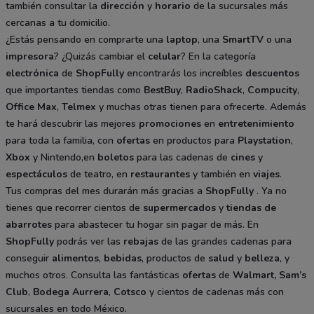
también consultar la
dirección
y
horario
de la sucursales más
cercanas a tu domicilio.
¿Estás pensando en comprarte una
laptop
, una
SmartTV
o una
impresora
? ¿Quizás cambiar el
celular
? En la categoría
electrónica
de
ShopFully
encontrarás los increíbles
descuentos
que importantes tiendas como
BestBuy
,
RadioShack
,
Compucity
,
Office Max
,
Telmex
y muchas otras tienen para ofrecerte. Además
te hará descubrir las mejores
promociones
en
entretenimiento
para toda la familia, con
ofertas
en productos para
Playstation
,
Xbox
y Nintendo,en
boletos
para las cadenas de
cines
y
espectáculos
de teatro, en
restaurantes
y también en
viajes
.
Tus compras del mes durarán más gracias a
ShopFully
. Ya no
tienes que recorrer cientos de
supermercados
y
tiendas de
abarrotes
para abastecer tu hogar sin pagar de más. En
ShopFully
podrás ver las
rebajas
de las grandes cadenas para
conseguir
alimentos
,
bebidas
, productos de
salud
y
belleza
, y
muchos otros. Consulta las fantásticas
ofertas
de
Walmart
,
Sam’s
Club
,
Bodega Aurrera
,
Cotsco
y cientos de cadenas más con
sucursales en todo México.