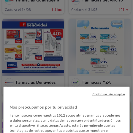
Farmacias Guadalajara
Farmacias del Ahorro
Caduca el 14/08
1.4 km
Caduca el 31/08
401 m
Farmacias Benavides
Farmacias YZA
Caduca el 31/08
257 m
Caduca el 31/08
617 m
Continuar sin aceptar
Nos preocupamos por tu privacidad
Tanto nosotros como nuestros
1012
socios almacenamos y accedemos
a datos personales, como datos de navegación o identificadores únicos,
en tu dispositivo. Si seleccionas Acepto, estarás permitiendo que las
tecnologías de rastreo apoyen los propósitos que se muestran en