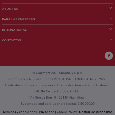
ABOUT US
¿Que es ShopFully?
PARA LAS EMPRESAS
¿Quiénes Somos?
¿Qué Hacemos?
INTERNATIONAL
News & Media
Contacto comercial
Italy
CONTACTOS
Trabaja con nosotros
Brazil
Notificaciones sobre los puntos de venta
France
Notificaciones sobre los folletos
Australia
¿Encontraste un problema en la web o en la aplicación?
New Zealand
© Copyright 2026 Shopfully S.p.A.
Shopfully S.p.A. - Fiscal Code / Vat IT03156531208 REA: MI-2029270
A sole shareholder company subject to the direction and coordination of
MEDIA Central Holding GmbH
Via Giosuè Borsi 9 - 20143 Milan (Italy)
Subscribed and paid-up share capital: € 50.000,00
Términos y condiciones
Privacidad
Cookie Policy
Mostrar los propósitos