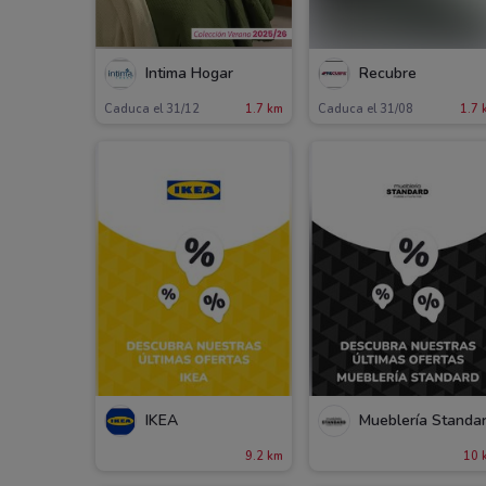
Íntima Hogar
Recubre
Caduca el 31/12
1.7 km
Caduca el 31/08
1.7 
IKEA
Mueblería Standa
9.2 km
10 