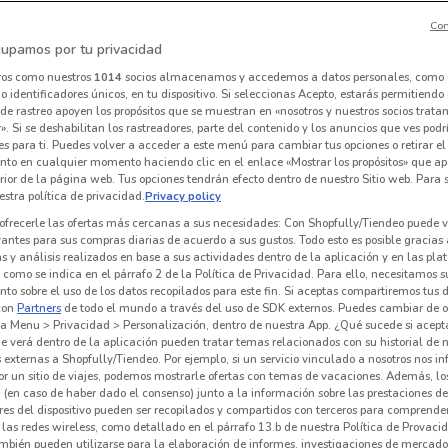
Con
upamos por tu privacidad
Vianney
Muebles Dico
ros como nuestros
1014
socios almacenamos y accedemos a datos personales, como 
 identificadores únicos, en tu dispositivo. Si seleccionas Acepto, estarás permitiendo
 m
Caduca el 31/12
2.1 km
Caduca el 31/12
300 m
C
de rastreo apoyen los propósitos que se muestran en «nosotros y nuestros socios trat
». Si se deshabilitan los rastreadores, parte del contenido y los anuncios que ves podr
es para ti. Puedes volver a acceder a este menú para cambiar tus opciones o retirar el
nto en cualquier momento haciendo clic en el enlace «Mostrar los propósitos» que ap
erior de la página web. Tus opciones tendrán efecto dentro de nuestro Sitio web. Para
stra política de privacidad.
Privacy policy
ofrecerle las ofertas más cercanas a sus necesidades: Con Shopfully/Tiendeo puede v
vantes para sus compras diarias de acuerdo a sus gustos. Todo esto es posible gracias 
 y análisis realizados en base a sus actividades dentro de la aplicación y en las pl
como se indica en el párrafo 2 de la Política de Privacidad. Para ello, necesitamos s
to sobre el uso de los datos recopilados para este fin. Si aceptas compartiremos tus 
con
Partners
de todo el mundo a través del uso de SDK externos. Puedes cambiar de o
a Menu > Privacidad > Personalización, dentro de nuestra App. ¿Qué sucede si acept
e verá dentro de la aplicación pueden tratar temas relacionados con su historial de
externas a Shopfully/Tiendeo. Por ejemplo, si un servicio vinculado a nosotros nos i
r un sitio de viajes, podemos mostrarle ofertas con temas de vacaciones. Además, lo
Colchas Concord
Colchas Concord
 (en caso de haber dado el consenso) junto a la información sobre las prestaciones de 
res del dispositivo pueden ser recopilados y compartidos con terceros para comprende
 m
Caduca el 31/10
1.4 km
Caduca el 31/10
1.4 km
C
 las redes wireless, como detallado en el párrafo 13.b de nuestra Política de Provac
mbién pueden utilizarse para la elaboración de informes, investigaciones de mercado,