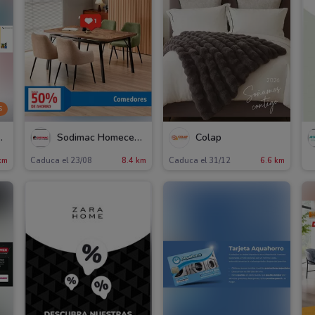
S
ecenter
Sodimac Homecenter
Colap
km
Caduca el 23/08
8.4 km
Caduca el 31/12
6.6 km