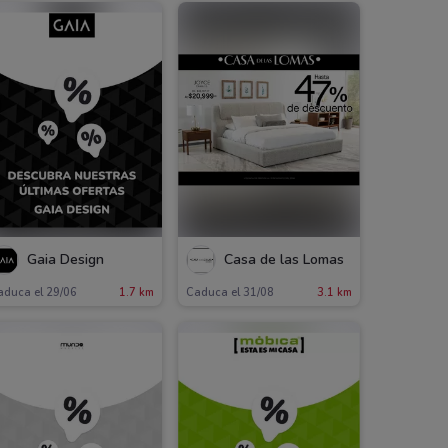
Gaia Design
Casa de las Lomas
aduca el 29/06
1.7 km
Caduca el 31/08
3.1 km