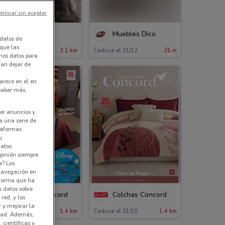
tinuar sin aceptar
Vianney
Muebles Dico
datos de
 que las
aduca el 31/12
2.1 km
Caduca el 31/12
26 m
amos datos para
ían dejar de
arece en el en
 saber más,
er anuncios y
a una serie de
ataformas
u
datos
pinión siempre
a? Los
 navegación en
nforma que ha
s datos sobre
Colchas Concord
Colchas Concord
red, y los
r y mejorar la
aduca el 31/10
1.4 km
Caduca el 31/10
1.4 km
idad. Además,
 científicas y