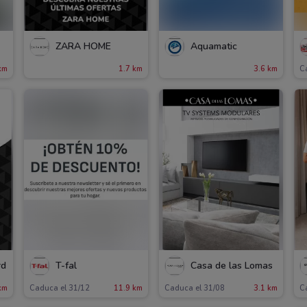
ZARA HOME
Aquamatic
km
1.7 km
3.6 km
C
rd
T-fal
Casa de las Lomas
km
Caduca el 31/12
11.9 km
Caduca el 31/08
3.1 km
C