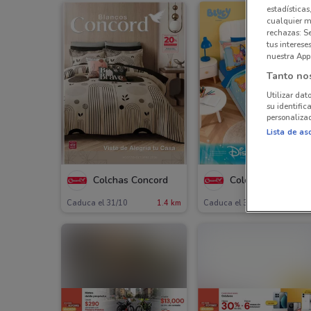
estadísticas
cualquier m
rechazas: S
tus interes
nuestra App
Tanto no
Utilizar dat
su identific
personalizad
Lista de as
Colchas Concord
Colchas Concord
Caduca el 31/10
1.4 km
Caduca el 31/12
1.4 