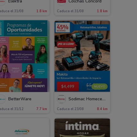
Elektra
Colchas Concord
aduca el 31/08
1.8 km
Caduca el 31/08
1.8 km
NUEVO
BetterWare
Sodimac Homecenter
aduca el 31/12
7.7 km
Caduca el 23/08
8.4 km