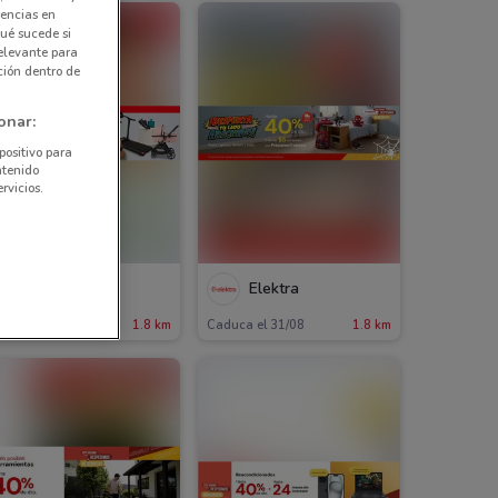
rencias en
ué sucede si
elevante para
ción dentro de
onar:
positivo para
ntenido
rvicios.
Elektra
Elektra
aduca el 16/08
1.8 km
Caduca el 31/08
1.8 km