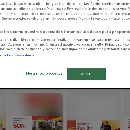
, análisis basados en la ubicación y análisis de tendencias. Puedes cambiar tus prefe
omento accediendo a Menú > Privacidad > Personalización dentro de nuestra App. Q
eguirás viendo publicidad, pero será sobre temas generales y probablemente no será r
es. Siempre puedes cambiar de opinión accediendo a Menú > Privacidad > Personaliza
.
sotros como nuestros asociados tratamos los datos para proporci
os de localización geográfica precisa. Analizar activamente las características del dis
ación. Almacenar la información en un dispositivo y/o acceder a ella. Publicidad y co
os, medición de publicidad y contenido, investigación de audiencia y desarrollo de se
ociados (proveedores)
Mostrar los propósitos
Acepto
Elektra
Elektra
km
Caduca el 16/08
1.8 km
Caduca el 16/08
1.8 km
C