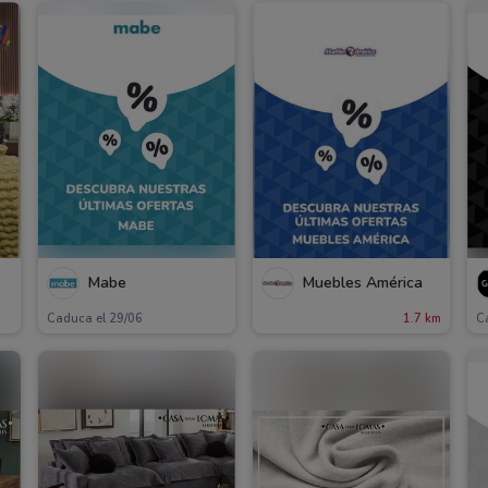
Mabe
Muebles América
Caduca el 29/06
1.7 km
C