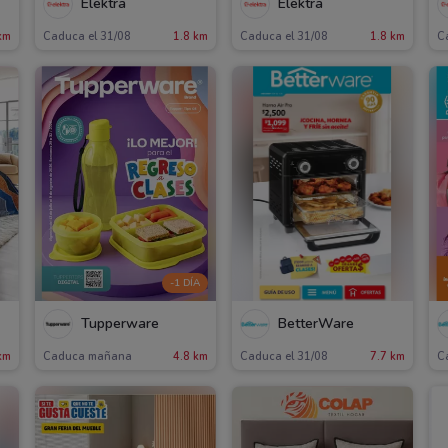
Elektra
Elektra
km
Caduca el 31/08
1.8 km
Caduca el 31/08
1.8 km
C
-1 DÍA
Tupperware
BetterWare
km
Caduca mañana
4.8 km
Caduca el 31/08
7.7 km
C