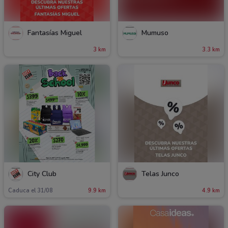
Fantasías Miguel
Mumuso
3 km
3.3 km
City Club
Telas Junco
Caduca el 31/08
9.9 km
4.9 km