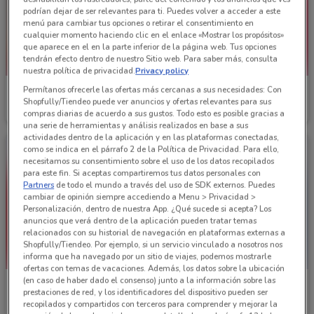
podrían dejar de ser relevantes para ti. Puedes volver a acceder a este
menú para cambiar tus opciones o retirar el consentimiento en
cualquier momento haciendo clic en el enlace «Mostrar los propósitos»
que aparece en el en la parte inferior de la página web. Tus opciones
tendrán efecto dentro de nuestro Sitio web. Para saber más, consulta
nuestra política de privacidad.
Privacy policy
Permítanos ofrecerle las ofertas más cercanas a sus necesidades: Con
Sears
Sears
Shopfully/Tiendeo puede ver anuncios y ofertas relevantes para sus
compras diarias de acuerdo a sus gustos. Todo esto es posible gracias a
Caduca el 31/12
741 m
741 m
una serie de herramientas y análisis realizados en base a sus
actividades dentro de la aplicación y en las plataformas conectadas,
como se indica en el párrafo 2 de la Política de Privacidad. Para ello,
necesitamos su consentimiento sobre el uso de los datos recopilados
para este fin. Si aceptas compartiremos tus datos personales con
Partners
de todo el mundo a través del uso de SDK externos. Puedes
cambiar de opinión siempre accediendo a Menu > Privacidad >
Personalización, dentro de nuestra App. ¿Qué sucede si acepta? Los
anuncios que verá dentro de la aplicación pueden tratar temas
relacionados con su historial de navegación en plataformas externas a
Shopfully/Tiendeo. Por ejemplo, si un servicio vinculado a nosotros nos
informa que ha navegado por un sitio de viajes, podemos mostrarle
ofertas con temas de vacaciones. Además, los datos sobre la ubicación
(en caso de haber dado el consenso) junto a la información sobre las
Sanborns
Almacenes Anfora
prestaciones de red, y los identificadores del dispositivo pueden ser
recopilados y compartidos con terceros para comprender y mejorar la
754 m
1.7 km