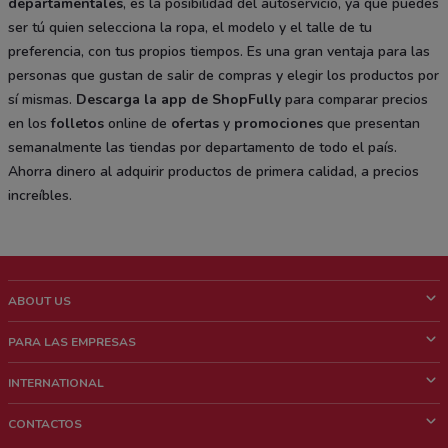
departamentales
, es la posibilidad del autoservicio, ya que puedes
ser tú quien selecciona la ropa, el modelo y el talle de tu
preferencia, con tus propios tiempos. Es una gran ventaja para las
personas que gustan de salir de compras y elegir los productos por
sí mismas.
Descarga la
app de ShopFully
para comparar precios
en los
folletos
online de
ofertas
y
promociones
que presentan
semanalmente las tiendas por departamento de todo el país.
Ahorra dinero al adquirir productos de primera calidad, a precios
increíbles.
ABOUT US
¿Que es ShopFully?
PARA LAS EMPRESAS
¿Quiénes Somos?
¿Qué Hacemos?
INTERNATIONAL
News & Media
Contacto comercial
Italy
CONTACTOS
Trabaja con nosotros
Brazil