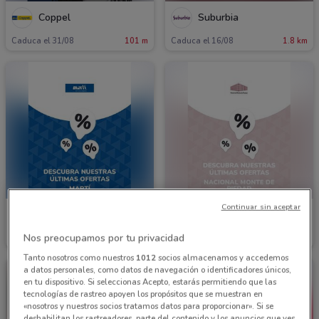
Coppel
Suburbia
Caduca el 31/08
101 m
Caduca el 16/08
1.8 km
Continuar sin aceptar
Martí
Nacional Monte de Piedad
Nos preocupamos por tu privacidad
51 m
379 m
Tanto nosotros como nuestros
1012
socios almacenamos y accedemos
a datos personales, como datos de navegación o identificadores únicos,
en tu dispositivo. Si seleccionas Acepto, estarás permitiendo que las
tecnologías de rastreo apoyen los propósitos que se muestran en
«nosotros y nuestros socios tratamos datos para proporcionar». Si se
deshabilitan los rastreadores, parte del contenido y los anuncios que ves