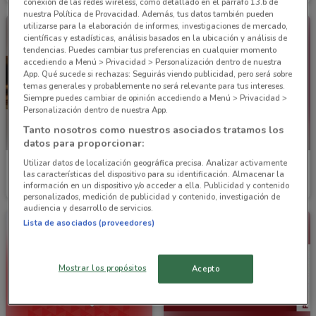
conexión de las redes wireless, como detallado en el párrafo 13.b de
nuestra Política de Provacidad. Además, tus datos también pueden
utilizarse para la elaboración de informes, investigaciones de mercado,
científicas y estadísticas, análisis basados en la ubicación y análisis de
tendencias. Puedes cambiar tus preferencias en cualquier momento
accediendo a Menú > Privacidad > Personalización dentro de nuestra
App. Qué sucede si rechazas: Seguirás viendo publicidad, pero será sobre
temas generales y probablemente no será relevante para tus intereses.
Siempre puedes cambiar de opinión accediendo a Menú > Privacidad >
Personalización dentro de nuestra App.
Tanto nosotros como nuestros asociados tratamos los
PRÓXIMAMENTE
datos para proporcionar:
Utilizar datos de localización geográfica precisa. Analizar activamente
El Palacio de Hierro
El Palacio de Hierro
las características del dispositivo para su identificación. Almacenar la
información en un dispositivo y/o acceder a ella. Publicidad y contenido
2.1 km
Inicio 10/11
2.1 km
personalizados, medición de publicidad y contenido, investigación de
audiencia y desarrollo de servicios.
Lista de asociados (proveedores)
Mostrar los propósitos
Acepto