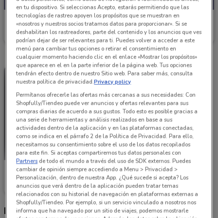
en tu dispositivo. Si seleccionas Acepto, estarás permitiendo que las
tecnologías de rastreo apoyen los propósitos que se muestran en
Refaccionaria California
«nosotros y nuestros socios tratamos datos para proporcionar». Si se
deshabilitan los rastreadores, parte del contenido y los anuncios que ves
Caduca el 31/08
3.8 km
podrían dejar de ser relevantes para ti. Puedes volver a acceder a este
menú para cambiar tus opciones o retirar el consentimiento en
cualquier momento haciendo clic en el enlace «Mostrar los propósitos»
que aparece en el en la parte inferior de la página web. Tus opciones
tendrán efecto dentro de nuestro Sitio web. Para saber más, consulta
nuestra política de privacidad.
Privacy policy
Permítanos ofrecerle las ofertas más cercanas a sus necesidades: Con
Shopfully/Tiendeo puede ver anuncios y ofertas relevantes para sus
compras diarias de acuerdo a sus gustos. Todo esto es posible gracias a
una serie de herramientas y análisis realizados en base a sus
actividades dentro de la aplicación y en las plataformas conectadas,
como se indica en el párrafo 2 de la Política de Privacidad. Para ello,
necesitamos su consentimiento sobre el uso de los datos recopilados
para este fin. Si aceptas compartiremos tus datos personales con
Partners
de todo el mundo a través del uso de SDK externos. Puedes
cambiar de opinión siempre accediendo a Menu > Privacidad >
Refaccionaria California
Personalización, dentro de nuestra App. ¿Qué sucede si acepta? Los
anuncios que verá dentro de la aplicación pueden tratar temas
Caduca el 31/08
3.8 km
relacionados con su historial de navegación en plataformas externas a
Shopfully/Tiendeo. Por ejemplo, si un servicio vinculado a nosotros nos
Distribuidores Refaccionaria California más
informa que ha navegado por un sitio de viajes, podemos mostrarle