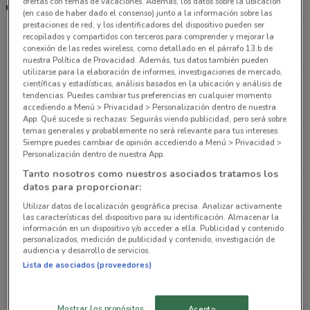
ofertas con temas de vacaciones. Además, los datos sobre la ubicación
cercanas
(en caso de haber dado el consenso) junto a la información sobre las
prestaciones de red, y los identificadores del dispositivo pueden ser
Sevilla 214 , Benito Juárez (cdmx)
recopilados y compartidos con terceros para comprender y mejorar la
conexión de las redes wireless, como detallado en el párrafo 13.b de
3.8 km
nuestra Política de Provacidad. Además, tus datos también pueden
utilizarse para la elaboración de informes, investigaciones de mercado,
científicas y estadísticas, análisis basados en la ubicación y análisis de
Camino Real a Toluca 487, Álvaro Obregón (cdmx)
tendencias. Puedes cambiar tus preferencias en cualquier momento
3.9 km
accediendo a Menú > Privacidad > Personalización dentro de nuestra
App. Qué sucede si rechazas: Seguirás viendo publicidad, pero será sobre
temas generales y probablemente no será relevante para tus intereses.
Saratoga 306, Benito Juárez (cdmx)
Siempre puedes cambiar de opinión accediendo a Menú > Privacidad >
3.9 km
Personalización dentro de nuestra App.
Tanto nosotros como nuestros asociados tratamos los
datos para proporcionar:
Av. Marina Nacional 181, Miguel Hidalgo
5.1 km
Utilizar datos de localización geográfica precisa. Analizar activamente
las características del dispositivo para su identificación. Almacenar la
información en un dispositivo y/o acceder a ella. Publicidad y contenido
Rafael Heliodoro Valle 434, Venustiano Carranza
personalizados, medición de publicidad y contenido, investigación de
audiencia y desarrollo de servicios.
5.2 km
Lista de asociados (proveedores)
Todas las tiendas Refaccionaria California
Mostrar los propósitos
Acepto