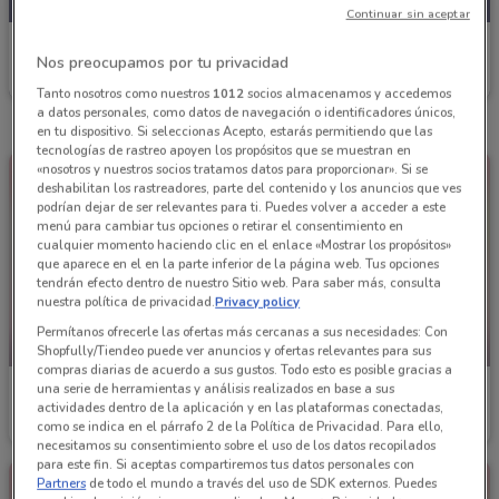
Continuar sin aceptar
Soriana Express
Nos preocupamos por tu privacidad
Caduca hoy
10.8 km
Tanto nosotros como nuestros
1012
socios almacenamos y accedemos
a datos personales, como datos de navegación o identificadores únicos,
en tu dispositivo. Si seleccionas Acepto, estarás permitiendo que las
tecnologías de rastreo apoyen los propósitos que se muestran en
«nosotros y nuestros socios tratamos datos para proporcionar». Si se
deshabilitan los rastreadores, parte del contenido y los anuncios que ves
podrían dejar de ser relevantes para ti. Puedes volver a acceder a este
menú para cambiar tus opciones o retirar el consentimiento en
cualquier momento haciendo clic en el enlace «Mostrar los propósitos»
que aparece en el en la parte inferior de la página web. Tus opciones
tendrán efecto dentro de nuestro Sitio web. Para saber más, consulta
nuestra política de privacidad.
Privacy policy
Permítanos ofrecerle las ofertas más cercanas a sus necesidades: Con
NUEVO
NUEVO
Shopfully/Tiendeo puede ver anuncios y ofertas relevantes para sus
compras diarias de acuerdo a sus gustos. Todo esto es posible gracias a
una serie de herramientas y análisis realizados en base a sus
Soriana Express
Soriana Express
actividades dentro de la aplicación y en las plataformas conectadas,
como se indica en el párrafo 2 de la Política de Privacidad. Para ello,
Caduca hoy
10.8 km
Caduca hoy
10.8 km
necesitamos su consentimiento sobre el uso de los datos recopilados
para este fin. Si aceptas compartiremos tus datos personales con
Partners
de todo el mundo a través del uso de SDK externos. Puedes