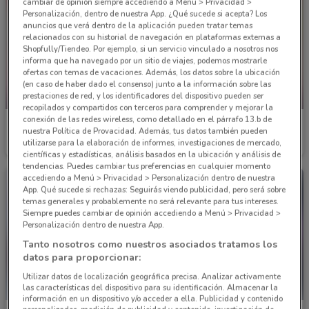
cambiar de opinión siempre accediendo a Menu > Privacidad >
Personalización, dentro de nuestra App. ¿Qué sucede si acepta? Los
anuncios que verá dentro de la aplicación pueden tratar temas
relacionados con su historial de navegación en plataformas externas a
Shopfully/Tiendeo. Por ejemplo, si un servicio vinculado a nosotros nos
informa que ha navegado por un sitio de viajes, podemos mostrarle
ofertas con temas de vacaciones. Además, los datos sobre la ubicación
(en caso de haber dado el consenso) junto a la información sobre las
prestaciones de red, y los identificadores del dispositivo pueden ser
NUEVO
NUEVO
recopilados y compartidos con terceros para comprender y mejorar la
conexión de las redes wireless, como detallado en el párrafo 13.b de
Soriana Express
Soriana Express
nuestra Política de Provacidad. Además, tus datos también pueden
utilizarse para la elaboración de informes, investigaciones de mercado,
Caduca hoy
10.8 km
Caduca hoy
10.8 km
científicas y estadísticas, análisis basados en la ubicación y análisis de
tendencias. Puedes cambiar tus preferencias en cualquier momento
accediendo a Menú > Privacidad > Personalización dentro de nuestra
App. Qué sucede si rechazas: Seguirás viendo publicidad, pero será sobre
temas generales y probablemente no será relevante para tus intereses.
Siempre puedes cambiar de opinión accediendo a Menú > Privacidad >
Personalización dentro de nuestra App.
Tanto nosotros como nuestros asociados tratamos los
datos para proporcionar:
Utilizar datos de localización geográfica precisa. Analizar activamente
las características del dispositivo para su identificación. Almacenar la
información en un dispositivo y/o acceder a ella. Publicidad y contenido