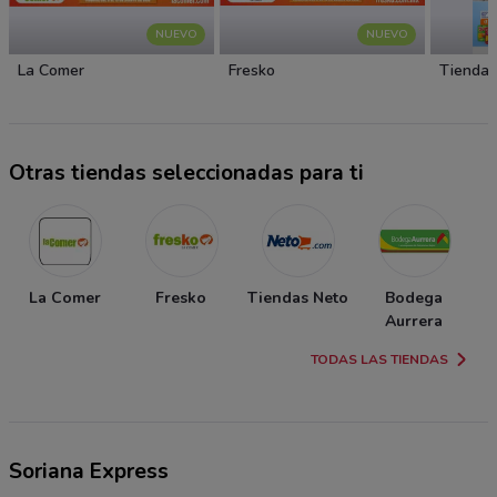
NUEVO
NUEVO
La Comer
Fresko
Tiendas
Otras tiendas seleccionadas para ti
La Comer
Fresko
Tiendas Neto
Bodega
Aurrera
TODAS LAS TIENDAS
Soriana Express