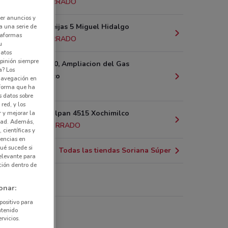
2.1 km
CERRADO
er anuncios y
Águilas y Seijas 5 Miguel Hidalgo
a una serie de
ataformas
5.1 km
CERRADO
u
datos
pinión siempre
Av.jardin 330, Ampliacion del Gas
a? Los
Azcapotzalco
 navegación en
nforma que ha
8.8 km
s datos sobre
red, y los
Calz. de Tlálpan 4515 Xochimilco
r y mejorar la
idad. Además,
10.6 km
CERRADO
 científicas y
rencias en
ué sucede si
Todas las tiendas Soriana Súper
elevante para
ción dentro de
iana Súper
onar:
positivo para
rmercado
ntenido
rvicios.