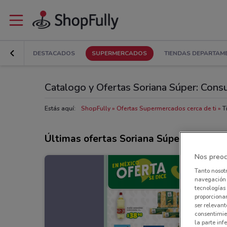
DESTACADOS
SUPERMERCADOS
TIENDAS DEPARTAM
Catalogo y Ofertas Soriana Súper: Consul
Estás aquí:
ShopFully
Ofertas Supermercados cerca de ti
T
Últimas ofertas Soriana Súper
Nos preoc
Tanto nosot
navegación o
tecnologías 
proporcionar
ser relevant
consentimie
la parte inf