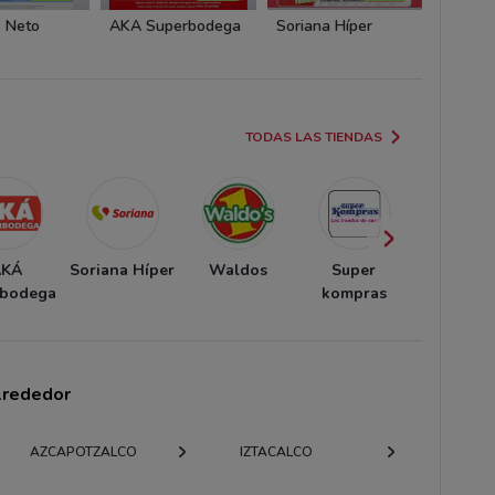
 Neto
AKÁ Superbodega
Soriana Híper
Waldo
TODAS LAS TIENDAS
AKÁ
Soriana Híper
Waldos
Super
Tiendas 
rbodega
kompras
alrededor
AZCAPOTZALCO
IZTACALCO