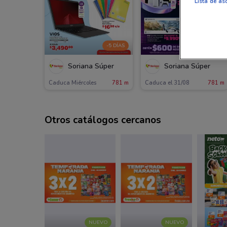
Lista de as
-5 DÍAS
Soriana Súper
Soriana Súper
Caduca Miércoles
781 m
Caduca el 31/08
781 m
Otros catálogos cercanos
NUEVO
NUEVO