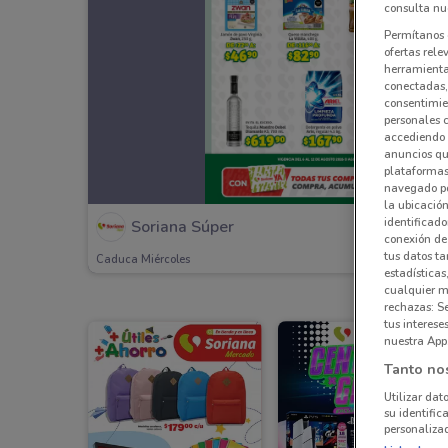
consulta nue
Permítanos 
ofertas rele
herramientas
conectadas, 
consentimien
personales 
accediendo 
anuncios qu
plataformas 
navegado po
la ubicación
identificado
Soriana Súper
conexión de
tus datos ta
Caduca Miércoles
estadísticas
cualquier m
rechazas: S
tus interes
nuestra App
Tanto no
Utilizar dat
su identific
personalizad