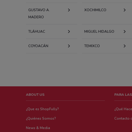
GUSTAVO A.
XOCHIMILCO
MADERO
TLÁHUAC
MIGUEL HIDALGO
COYOACÁN
TEMIXCO
ABOUT US
PARA LAS
¿Que es ShopFully?
¿Qué Hac
¿Quiénes Somos?
Contacto 
News & Media