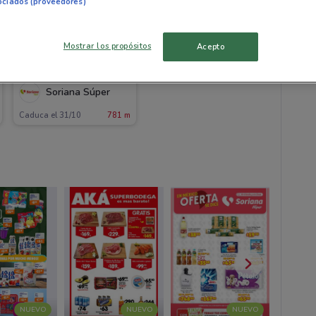
ociados (proveedores)
Mostrar los propósitos
Acepto
Soriana Súper
Caduca el 31/10
781 m
NUEVO
NUEVO
NUEVO