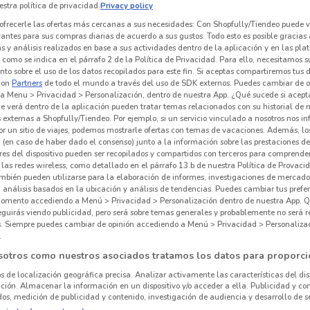
stra política de privacidad.
Privacy policy
ofrecerle las ofertas más cercanas a sus necesidades: Con Shopfully/Tiendeo puede v
vantes para sus compras diarias de acuerdo a sus gustos. Todo esto es posible gracias 
 y análisis realizados en base a sus actividades dentro de la aplicación y en las pl
como se indica en el párrafo 2 de la Política de Privacidad. Para ello, necesitamos s
to sobre el uso de los datos recopilados para este fin. Si aceptas compartiremos tus 
con
Partners
de todo el mundo a través del uso de SDK externos. Puedes cambiar de o
a Menu > Privacidad > Personalización, dentro de nuestra App. ¿Qué sucede si acept
e verá dentro de la aplicación pueden tratar temas relacionados con su historial de
externas a Shopfully/Tiendeo. Por ejemplo, si un servicio vinculado a nosotros nos i
r un sitio de viajes, podemos mostrarle ofertas con temas de vacaciones. Además, lo
 (en caso de haber dado el consenso) junto a la información sobre las prestaciones de 
res del dispositivo pueden ser recopilados y compartidos con terceros para comprende
 las redes wireless, como detallado en el párrafo 13.b de nuestra Política de Provac
mbién pueden utilizarse para la elaboración de informes, investigaciones de mercado,
781 m
, análisis basados en la ubicación y análisis de tendencias. Puedes cambiar tus prefe
omento accediendo a Menú > Privacidad > Personalización dentro de nuestra App. Q
eguirás viendo publicidad, pero será sobre temas generales y probablemente no será r
es. Siempre puedes cambiar de opinión accediendo a Menú > Privacidad > Personaliza
.
Sor
sotros como nuestros asociados tratamos los datos para proporci
os de localización geográfica precisa. Analizar activamente las características del dis
Supe
ación. Almacenar la información en un dispositivo y/o acceder a ella. Publicidad y co
os, medición de publicidad y contenido, investigación de audiencia y desarrollo de se