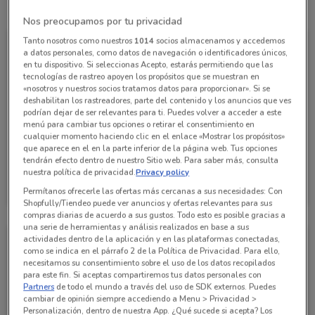
Todas las ofertas de esta tienda
Nos preocupamos por tu privacidad
Tanto nosotros como nuestros
1014
socios almacenamos y accedemos
a datos personales, como datos de navegación o identificadores únicos,
en tu dispositivo. Si seleccionas Acepto, estarás permitiendo que las
tecnologías de rastreo apoyen los propósitos que se muestran en
«nosotros y nuestros socios tratamos datos para proporcionar». Si se
deshabilitan los rastreadores, parte del contenido y los anuncios que ves
podrían dejar de ser relevantes para ti. Puedes volver a acceder a este
menú para cambiar tus opciones o retirar el consentimiento en
cualquier momento haciendo clic en el enlace «Mostrar los propósitos»
que aparece en el en la parte inferior de la página web. Tus opciones
tendrán efecto dentro de nuestro Sitio web. Para saber más, consulta
nuestra política de privacidad.
Privacy policy
Grupo Financiero Inbursa
Permítanos ofrecerle las ofertas más cercanas a sus necesidades: Con
Caduca el 15/10
1 km
Shopfully/Tiendeo puede ver anuncios y ofertas relevantes para sus
compras diarias de acuerdo a sus gustos. Todo esto es posible gracias a
una serie de herramientas y análisis realizados en base a sus
actividades dentro de la aplicación y en las plataformas conectadas,
como se indica en el párrafo 2 de la Política de Privacidad. Para ello,
necesitamos su consentimiento sobre el uso de los datos recopilados
para este fin. Si aceptas compartiremos tus datos personales con
Partners
de todo el mundo a través del uso de SDK externos. Puedes
cambiar de opinión siempre accediendo a Menu > Privacidad >
Personalización, dentro de nuestra App. ¿Qué sucede si acepta? Los