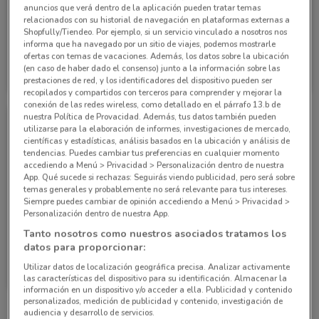
anuncios que verá dentro de la aplicación pueden tratar temas
relacionados con su historial de navegación en plataformas externas a
Shopfully/Tiendeo. Por ejemplo, si un servicio vinculado a nosotros nos
informa que ha navegado por un sitio de viajes, podemos mostrarle
ofertas con temas de vacaciones. Además, los datos sobre la ubicación
Grupo Financiero Inbursa
Grupo Financiero Inbursa
(en caso de haber dado el consenso) junto a la información sobre las
prestaciones de red, y los identificadores del dispositivo pueden ser
1 km
1 km
recopilados y compartidos con terceros para comprender y mejorar la
conexión de las redes wireless, como detallado en el párrafo 13.b de
nuestra Política de Provacidad. Además, tus datos también pueden
utilizarse para la elaboración de informes, investigaciones de mercado,
científicas y estadísticas, análisis basados en la ubicación y análisis de
tendencias. Puedes cambiar tus preferencias en cualquier momento
accediendo a Menú > Privacidad > Personalización dentro de nuestra
App. Qué sucede si rechazas: Seguirás viendo publicidad, pero será sobre
temas generales y probablemente no será relevante para tus intereses.
Siempre puedes cambiar de opinión accediendo a Menú > Privacidad >
Personalización dentro de nuestra App.
Tanto nosotros como nuestros asociados tratamos los
datos para proporcionar:
Grupo Financiero Inbursa
Utilizar datos de localización geográfica precisa. Analizar activamente
las características del dispositivo para su identificación. Almacenar la
1 km
información en un dispositivo y/o acceder a ella. Publicidad y contenido
personalizados, medición de publicidad y contenido, investigación de
audiencia y desarrollo de servicios.