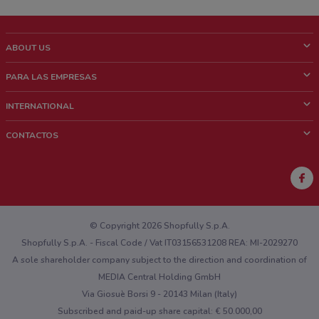
ABOUT US
¿Que es ShopFully?
PARA LAS EMPRESAS
¿Quiénes Somos?
¿Qué Hacemos?
INTERNATIONAL
News & Media
Contacto comercial
Italy
CONTACTOS
Trabaja con nosotros
Brazil
Notificaciones sobre los puntos de venta
France
Notificaciones sobre los folletos
Australia
¿Encontraste un problema en la web o en la aplicación?
New Zealand
© Copyright 2026 Shopfully S.p.A.
Shopfully S.p.A. - Fiscal Code / Vat IT03156531208 REA: MI-2029270
A sole shareholder company subject to the direction and coordination of
MEDIA Central Holding GmbH
Via Giosuè Borsi 9 - 20143 Milan (Italy)
Subscribed and paid-up share capital: € 50.000,00