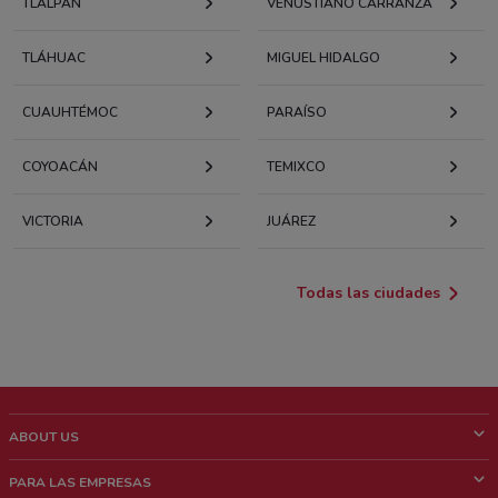
TLALPAN
VENUSTIANO CARRANZA
TLÁHUAC
MIGUEL HIDALGO
CUAUHTÉMOC
PARAÍSO
COYOACÁN
TEMIXCO
VICTORIA
JUÁREZ
Todas las ciudades
ABOUT US
¿Que es ShopFully?
PARA LAS EMPRESAS