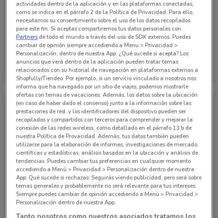
actividades dentro de la aplicación y en las plataformas conectadas,
como se indica en el párrafo 2 de la Política de Privacidad. Para ello,
necesitamos su consentimiento sobre el uso de los datos recopilados
para este fin. Si aceptas compartiremos tus datos personales con
Partners
de todo el mundo a través del uso de SDK externos. Puedes
cambiar de opinión siempre accediendo a Menu > Privacidad >
Personalización, dentro de nuestra App. ¿Qué sucede si acepta? Los
Interceramic
Interceramic
anuncios que verá dentro de la aplicación pueden tratar temas
relacionados con su historial de navegación en plataformas externas a
Caduca el 03/10
735 m
Caduca el 03/10
735 m
Shopfully/Tiendeo. Por ejemplo, si un servicio vinculado a nosotros nos
informa que ha navegado por un sitio de viajes, podemos mostrarle
ofertas con temas de vacaciones. Además, los datos sobre la ubicación
(en caso de haber dado el consenso) junto a la información sobre las
prestaciones de red, y los identificadores del dispositivo pueden ser
recopilados y compartidos con terceros para comprender y mejorar la
conexión de las redes wireless, como detallado en el párrafo 13.b de
nuestra Política de Provacidad. Además, tus datos también pueden
utilizarse para la elaboración de informes, investigaciones de mercado,
científicas y estadísticas, análisis basados en la ubicación y análisis de
tendencias. Puedes cambiar tus preferencias en cualquier momento
accediendo a Menú > Privacidad > Personalización dentro de nuestra
App. Qué sucede si rechazas: Seguirás viendo publicidad, pero será sobre
temas generales y probablemente no será relevante para tus intereses.
Siempre puedes cambiar de opinión accediendo a Menú > Privacidad >
Interceramic
Interceramic
Personalización dentro de nuestra App.
Caduca el 03/10
735 m
Caduca el 03/10
735 m
Tanto nosotros como nuestros asociados tratamos los