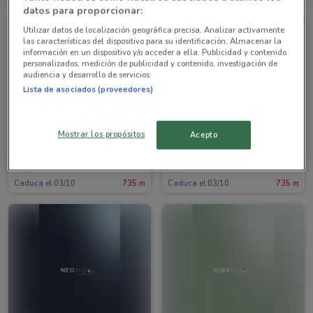
datos para proporcionar:
Utilizar datos de localización geográfica precisa. Analizar activamente
las características del dispositivo para su identificación. Almacenar la
información en un dispositivo y/o acceder a ella. Publicidad y contenido
personalizados, medición de publicidad y contenido, investigación de
audiencia y desarrollo de servicios.
Lista de asociados (proveedores)
Mostrar los propósitos
Acepto
Interceramic
Interceramic
Caduca el 03/10
735 m
Caduca el 03/10
735 m