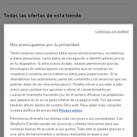
Todas las ofertas de esta tienda
Continuar sin aceptar
Nos preocupamos por tu privacidad
Tanto nosotros como nuestros
1014
socios almacenamos y accedemos
a datos personales, como datos de navegación o identificadores únicos,
en tu dispositivo. Si seleccionas Acepto, estarás permitiendo que las
tecnologías de rastreo apoyen los propósitos que se muestran en
«nosotros y nuestros socios tratamos datos para proporcionar». Si se
deshabilitan los rastreadores, parte del contenido y los anuncios que ves
podrían dejar de ser relevantes para ti. Puedes volver a acceder a este
Interceramic
menú para cambiar tus opciones o retirar el consentimiento en
cualquier momento haciendo clic en el enlace «Mostrar los propósitos»
Caduca el 31/12
735 m
que aparece en el en la parte inferior de la página web. Tus opciones
tendrán efecto dentro de nuestro Sitio web. Para saber más, consulta
nuestra política de privacidad.
Privacy policy
Permítanos ofrecerle las ofertas más cercanas a sus necesidades: Con
Shopfully/Tiendeo puede ver anuncios y ofertas relevantes para sus
compras diarias de acuerdo a sus gustos. Todo esto es posible gracias a
una serie de herramientas y análisis realizados en base a sus