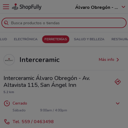
Álvaro Obregón - 01520
ALUD
ELECTRÓNICA
FERRETERÍAS
SALUD Y BELLEZA
RESTAUR
Interceramic
Más info
Interceramic Álvaro Obregón - Av.
Altavista 115, San Ángel Inn
5.2 km
Cerrado
Lunes
Martes
Miércoles
Jueves
Viernes
9:00am / 7:00pm
9:00am / 7:00pm
9:00am / 7:00pm
9:00am / 7:00pm
9:00am / 7:00pm
Sábado
9:00am / 4:00pm
Domingo
Cerrado
Tel. 559 / 0463498