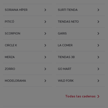
SORIANA HÍPER
SURTI TIENDA
PITICÓ
TIENDAS NETO
SCORPION
GARIS
CIRCLE K
LA COMER
MERZA
TIENDAS 3B
ZORRO
GO MART
MODELORAMA
WILD FORK
Todas las cadenas