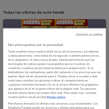
Todas las ofertas de esta tienda
Continuar sin aceptar
Nos preocupamos por tu privacidad
Tanto nosotros como nuestros
1014
socios almacenamos y accedemos
a datos personales, como datos de navegación o identificadores únicos,
en tu dispositivo. Si seleccionas Acepto, estarás permitiendo que las
tecnologías de rastreo apoyen los propósitos que se muestran en
«nosotros y nuestros socios tratamos datos para proporcionar». Si se
Soriana Mercado
deshabilitan los rastreadores, parte del contenido y los anuncios que ves
podrían dejar de ser relevantes para ti. Puedes volver a acceder a este
Caduca hoy
5.1 km
menú para cambiar tus opciones o retirar el consentimiento en
cualquier momento haciendo clic en el enlace «Mostrar los propósitos»
que aparece en el en la parte inferior de la página web. Tus opciones
tendrán efecto dentro de nuestro Sitio web. Para saber más, consulta
nuestra política de privacidad.
Privacy policy
Permítanos ofrecerle las ofertas más cercanas a sus necesidades: Con
Shopfully/Tiendeo puede ver anuncios y ofertas relevantes para sus