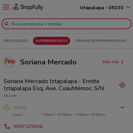
Iztapalapa - 09230
DESTACADOS
SUPERMERCADOS
TIENDAS DEPARTAMENTALES
Soriana Mercado
Más info
Soriana Mercado Iztapalapa - Ermita
Iztapalapa Esq. Ave. Cuauhtémoc, S/N
18.1 km
Abierto
Lunes
7:00am / 10:00pm - 7:00am / 10:00pm
Martes
Miércoles
Jueves
Viernes
Sábado
Domingo
7:00am / 10:00pm - 7:00am / 10:00pm
7:00am / 10:00pm - 7:00am / 10:00pm
7:00am / 10:00pm - 7:00am / 10:00pm
7:00am / 10:00pm - 7:00am / 10:00pm
7:00am / 10:00pm - 7:00am / 10:00pm
7:00am / 10:00pm - 7:00am / 10:00pm
5557329006