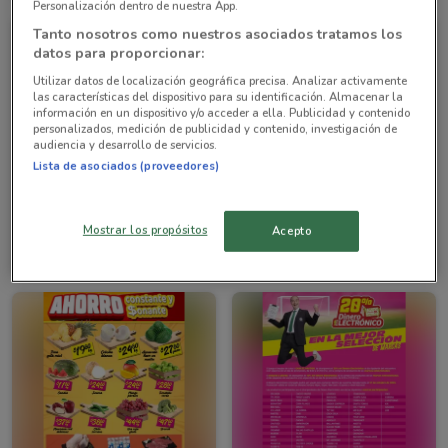
Personalización dentro de nuestra App.
Tanto nosotros como nuestros asociados tratamos los
datos para proporcionar:
Utilizar datos de localización geográfica precisa. Analizar activamente
las características del dispositivo para su identificación. Almacenar la
información en un dispositivo y/o acceder a ella. Publicidad y contenido
personalizados, medición de publicidad y contenido, investigación de
audiencia y desarrollo de servicios.
Lista de asociados (proveedores)
CADUCA HOY
CADUCA HOY
Soriana Mercado
Soriana Mercado
Mostrar los propósitos
Acepto
Caduca hoy
5.1 km
Caduca hoy
5.1 km