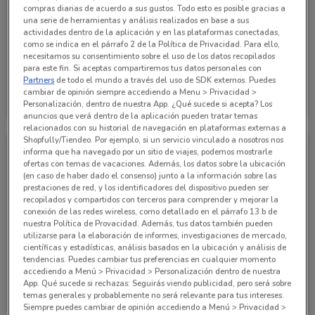
compras diarias de acuerdo a sus gustos. Todo esto es posible gracias a
una serie de herramientas y análisis realizados en base a sus
actividades dentro de la aplicación y en las plataformas conectadas,
como se indica en el párrafo 2 de la Política de Privacidad. Para ello,
necesitamos su consentimiento sobre el uso de los datos recopilados
CADUCA HOY
CADUCA HOY
para este fin. Si aceptas compartiremos tus datos personales con
Partners
de todo el mundo a través del uso de SDK externos. Puedes
Soriana Mercado
Soriana Mercado
cambiar de opinión siempre accediendo a Menu > Privacidad >
Personalización, dentro de nuestra App. ¿Qué sucede si acepta? Los
Caduca hoy
5.1 km
Caduca hoy
5.1 km
anuncios que verá dentro de la aplicación pueden tratar temas
relacionados con su historial de navegación en plataformas externas a
Shopfully/Tiendeo. Por ejemplo, si un servicio vinculado a nosotros nos
informa que ha navegado por un sitio de viajes, podemos mostrarle
ofertas con temas de vacaciones. Además, los datos sobre la ubicación
(en caso de haber dado el consenso) junto a la información sobre las
prestaciones de red, y los identificadores del dispositivo pueden ser
recopilados y compartidos con terceros para comprender y mejorar la
conexión de las redes wireless, como detallado en el párrafo 13.b de
nuestra Política de Provacidad. Además, tus datos también pueden
utilizarse para la elaboración de informes, investigaciones de mercado,
científicas y estadísticas, análisis basados en la ubicación y análisis de
-2 DÍAS
CADUCA HOY
tendencias. Puedes cambiar tus preferencias en cualquier momento
accediendo a Menú > Privacidad > Personalización dentro de nuestra
Soriana Mercado
Soriana Mercado
App. Qué sucede si rechazas: Seguirás viendo publicidad, pero será sobre
temas generales y probablemente no será relevante para tus intereses.
Caduca Miércoles
5.1 km
Caduca hoy
5.1 km
Siempre puedes cambiar de opinión accediendo a Menú > Privacidad >