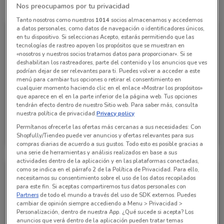
Todas las ofertas de esta tienda
Nos preocupamos por tu privacidad
Tanto nosotros como nuestros
1014
socios almacenamos y accedemos
a datos personales, como datos de navegación o identificadores únicos,
en tu dispositivo. Si seleccionas Acepto, estarás permitiendo que las
tecnologías de rastreo apoyen los propósitos que se muestran en
«nosotros y nuestros socios tratamos datos para proporcionar». Si se
deshabilitan los rastreadores, parte del contenido y los anuncios que ves
podrían dejar de ser relevantes para ti. Puedes volver a acceder a este
menú para cambiar tus opciones o retirar el consentimiento en
cualquier momento haciendo clic en el enlace «Mostrar los propósitos»
que aparece en el en la parte inferior de la página web. Tus opciones
tendrán efecto dentro de nuestro Sitio web. Para saber más, consulta
nuestra política de privacidad.
Privacy policy
Soriana Mercado
Permítanos ofrecerle las ofertas más cercanas a sus necesidades: Con
Shopfully/Tiendeo puede ver anuncios y ofertas relevantes para sus
Caduca el 31/08
5.1 km
compras diarias de acuerdo a sus gustos. Todo esto es posible gracias a
una serie de herramientas y análisis realizados en base a sus
actividades dentro de la aplicación y en las plataformas conectadas,
como se indica en el párrafo 2 de la Política de Privacidad. Para ello,
necesitamos su consentimiento sobre el uso de los datos recopilados
para este fin. Si aceptas compartiremos tus datos personales con
Partners
de todo el mundo a través del uso de SDK externos. Puedes
cambiar de opinión siempre accediendo a Menu > Privacidad >
Personalización, dentro de nuestra App. ¿Qué sucede si acepta? Los
anuncios que verá dentro de la aplicación pueden tratar temas