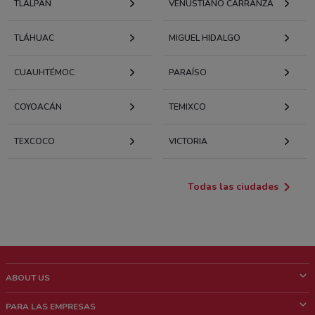
TLALPAN
VENUSTIANO CARRANZA
TLÁHUAC
MIGUEL HIDALGO
CUAUHTÉMOC
PARAÍSO
COYOACÁN
TEMIXCO
TEXCOCO
VICTORIA
Todas las ciudades
ABOUT US
¿Que es ShopFully?
PARA LAS EMPRESAS