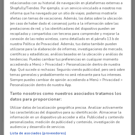
relacionados con su historial de navegación en plataformas externas a
Shopfully/Tiendeo. Por ejemplo, si un servicio vinculado a nosotros nos
informa que ha navegado por un sitio de viajes, podemos mostrarle
-2 DÍAS
ofertas con temas de vacaciones. Además, los datos sobre la ubicación
(en caso de haber dado el consenso) junto a la información sobre las
Soriana Mercado
Soriana Mercado
prestaciones de red, y los identificadores del dispositivo pueden ser
recopilados y compartidos con terceros para comprender y mejorar la
Caduca el 31/10
5.1 km
Caduca Miércoles
5.1 km
conexión de las redes wireless, como detallado en el párrafo 13.b de
nuestra Política de Provacidad. Además, tus datos también pueden
utilizarse para la elaboración de informes, investigaciones de mercado,
científicas y estadísticas, análisis basados en la ubicación y análisis de
tendencias. Puedes cambiar tus preferencias en cualquier momento
accediendo a Menú > Privacidad > Personalización dentro de nuestra
App. Qué sucede si rechazas: Seguirás viendo publicidad, pero será sobre
temas generales y probablemente no será relevante para tus intereses.
Siempre puedes cambiar de opinión accediendo a Menú > Privacidad >
Personalización dentro de nuestra App.
Tanto nosotros como nuestros asociados tratamos los
datos para proporcionar:
Utilizar datos de localización geográfica precisa. Analizar activamente
Soriana Mercado
las características del dispositivo para su identificación. Almacenar la
información en un dispositivo y/o acceder a ella. Publicidad y contenido
Caduca el 31/10
5.1 km
personalizados, medición de publicidad y contenido, investigación de
audiencia y desarrollo de servicios.
Lista de asociados (proveedores)