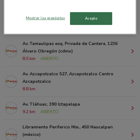
Sucursales Soriana Mercado alrededor
Mostrar los propósitos
Acepto
Calzada La Viga, 672 Iztacalco
5.1 km
ABIERTO
Av. Tamaulipas esq. Privada de Cantera, 1236
Álvaro Obregón (cdmx)
8.5 km
ABIERTO
Av. Azcapotzalco 527, Azcapotzalco Centro
Azcapotzalco
8.8 km
Av. Tláhuac, 390 Iztapalapa
9.2 km
ABIERTO
Libramiento Periferico Nte., 450 Naucalpan
(méxico)