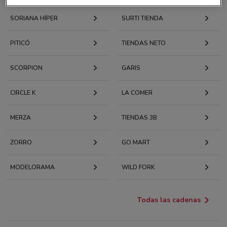
SORIANA HÍPER
SURTI TIENDA
PITICÓ
TIENDAS NETO
SCORPION
GARIS
CIRCLE K
LA COMER
MERZA
TIENDAS 3B
ZORRO
GO MART
MODELORAMA
WILD FORK
Todas las cadenas