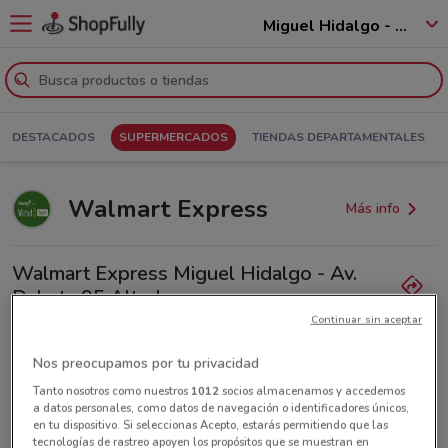
Miguel Hidalgo - 11250
DESTACADOS
SUPERMERCADOS
TIENDAS DEPARTAMENTALES
Walmart Express
Más info
Walmart Express Miguel Hidalgo - Av.
Dakota 95 Altadena
Continuar sin aceptar
671 m
Lunes
Martes
Miércoles
No disponible
No disponible
No disponible
Nos preocupamos por tu privacidad
Jueves
No disponible
Viernes
Sábado
Domingo
No disponible
No disponible
No disponible
Tanto nosotros como nuestros
1012
socios almacenamos y accedemos
a datos personales, como datos de navegación o identificadores únicos,
en tu dispositivo. Si seleccionas Acepto, estarás permitiendo que las
Todas las ofertas de esta tienda
tecnologías de rastreo apoyen los propósitos que se muestran en