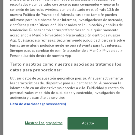
Blvd. Xola, 407 Miguel Hidalgo
recopilados y compartidos con terceros para comprender y mejorar la
conexión de las redes wireless, como detallado en el párrafo 13.b de
1.5 km
nuestra Política de Provacidad. Además, tus datos también pueden
utilizarse para la elaboración de informes, investigaciones de mercado,
DIRECCION, DEL VALLE Ciudad De México
científicas y estadísticas, análisis basados en la ubicación y análisis de
tendencias. Puedes cambiar tus preferencias en cualquier momento
1.6 km
accediendo a Menú > Privacidad > Personalización dentro de nuestra
App. Qué sucede si rechazas: Seguirás viendo publicidad, pero será sobre
temas generales y probablemente no será relevante para tus intereses.
Maximino Ávila Camacho, 32 Miguel Hidalgo
Siempre puedes cambiar de opinión accediendo a Menú > Privacidad >
1.6 km
Personalización dentro de nuestra App.
Tanto nosotros como nuestros asociados tratamos los
A.v Michoacan, 38 Cuauhtémoc (cdmx)
datos para proporcionar:
1.8 km
Utilizar datos de localización geográfica precisa. Analizar activamente
las características del dispositivo para su identificación. Almacenar la
información en un dispositivo y/o acceder a ella. Publicidad y contenido
Todas las tiendas Walmart Express
personalizados, medición de publicidad y contenido, investigación de
audiencia y desarrollo de servicios.
Lista de asociados (proveedores)
Tiendas cercanas con ofertas vigentes
Mostrar los propósitos
Acepto
WALMART
CHEDRAUI