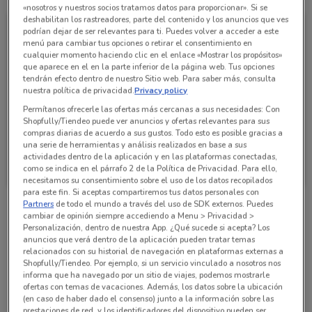
«nosotros y nuestros socios tratamos datos para proporcionar». Si se
deshabilitan los rastreadores, parte del contenido y los anuncios que ves
podrían dejar de ser relevantes para ti. Puedes volver a acceder a este
menú para cambiar tus opciones o retirar el consentimiento en
cualquier momento haciendo clic en el enlace «Mostrar los propósitos»
que aparece en el en la parte inferior de la página web. Tus opciones
tendrán efecto dentro de nuestro Sitio web. Para saber más, consulta
nuestra política de privacidad.
Privacy policy
Permítanos ofrecerle las ofertas más cercanas a sus necesidades: Con
Shopfully/Tiendeo puede ver anuncios y ofertas relevantes para sus
compras diarias de acuerdo a sus gustos. Todo esto es posible gracias a
una serie de herramientas y análisis realizados en base a sus
Walmart Express
actividades dentro de la aplicación y en las plataformas conectadas,
como se indica en el párrafo 2 de la Política de Privacidad. Para ello,
Caduca el 31/12
661 m
necesitamos su consentimiento sobre el uso de los datos recopilados
para este fin. Si aceptas compartiremos tus datos personales con
Partners
de todo el mundo a través del uso de SDK externos. Puedes
cambiar de opinión siempre accediendo a Menu > Privacidad >
Sucursales Walmart Express alrededor
Personalización, dentro de nuestra App. ¿Qué sucede si acepta? Los
anuncios que verá dentro de la aplicación pueden tratar temas
relacionados con su historial de navegación en plataformas externas a
Shopfully/Tiendeo. Por ejemplo, si un servicio vinculado a nosotros nos
Georgia 53 Miguel Hidalgo
informa que ha navegado por un sitio de viajes, podemos mostrarle
1.1 km
ofertas con temas de vacaciones. Además, los datos sobre la ubicación
(en caso de haber dado el consenso) junto a la información sobre las
prestaciones de red, y los identificadores del dispositivo pueden ser