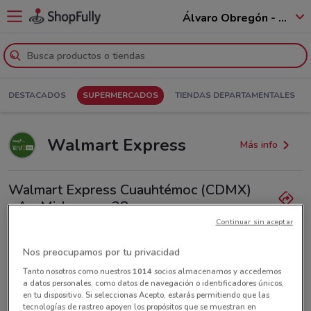
Álvaro Obregón - 01520
DESTACADOS
SUPERMERCADOS
TIENDAS DEPARTAMENTALES
Walmart Express
Más info
Walmart Express Cuauhtémoc (CDMX)
- A.v Michoacan, 38
Continuar sin aceptar
2.4 km
Lunes
Martes
Miércoles
Jueves
Viernes
No disponible
No disponible
No disponible
No disponible
No disponible
Nos preocupamos por tu privacidad
Sábado
No disponible
Domingo
No disponible
Tanto nosotros como nuestros
1014
socios almacenamos y accedemos
a datos personales, como datos de navegación o identificadores únicos,
en tu dispositivo. Si seleccionas Acepto, estarás permitiendo que las
Todas las ofertas de esta tienda
tecnologías de rastreo apoyen los propósitos que se muestran en