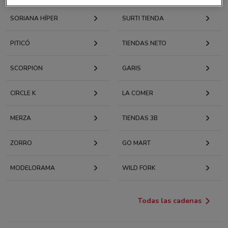
SORIANA HÍPER
SURTI TIENDA
PITICÓ
TIENDAS NETO
SCORPION
GARIS
CIRCLE K
LA COMER
MERZA
TIENDAS 3B
ZORRO
GO MART
MODELORAMA
WILD FORK
Todas las cadenas