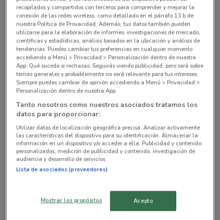
Georgia 53 Miguel Hidalgo
recopilados y compartidos con terceros para comprender y mejorar la
conexión de las redes wireless, como detallado en el párrafo 13.b de
593 m
nuestra Política de Provacidad. Además, tus datos también pueden
utilizarse para la elaboración de informes, investigaciones de mercado,
Av. Dakota 95 Altadena Miguel Hidalgo
científicas y estadísticas, análisis basados en la ubicación y análisis de
tendencias. Puedes cambiar tus preferencias en cualquier momento
817 m
accediendo a Menú > Privacidad > Personalización dentro de nuestra
App. Qué sucede si rechazas: Seguirás viendo publicidad, pero será sobre
temas generales y probablemente no será relevante para tus intereses.
Blvd. Xola, 407 Miguel Hidalgo
Siempre puedes cambiar de opinión accediendo a Menú > Privacidad >
862 m
Personalización dentro de nuestra App.
Tanto nosotros como nuestros asociados tratamos los
Maximino Ávila Camacho, 32 Miguel Hidalgo
datos para proporcionar:
1 km
Utilizar datos de localización geográfica precisa. Analizar activamente
las características del dispositivo para su identificación. Almacenar la
información en un dispositivo y/o acceder a ella. Publicidad y contenido
Todas las tiendas Walmart Express
personalizados, medición de publicidad y contenido, investigación de
audiencia y desarrollo de servicios.
Lista de asociados (proveedores)
Ofertas de las cadenas de Supermercados
Mostrar los propósitos
Acepto
WALMART
CHEDRAUI