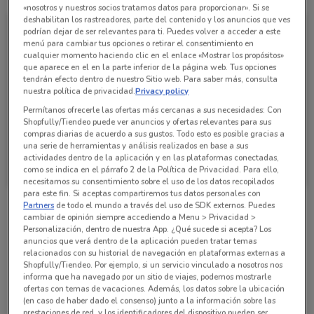
«nosotros y nuestros socios tratamos datos para proporcionar». Si se
deshabilitan los rastreadores, parte del contenido y los anuncios que ves
podrían dejar de ser relevantes para ti. Puedes volver a acceder a este
menú para cambiar tus opciones o retirar el consentimiento en
cualquier momento haciendo clic en el enlace «Mostrar los propósitos»
que aparece en el en la parte inferior de la página web. Tus opciones
tendrán efecto dentro de nuestro Sitio web. Para saber más, consulta
nuestra política de privacidad.
Privacy policy
Permítanos ofrecerle las ofertas más cercanas a sus necesidades: Con
Shopfully/Tiendeo puede ver anuncios y ofertas relevantes para sus
compras diarias de acuerdo a sus gustos. Todo esto es posible gracias a
una serie de herramientas y análisis realizados en base a sus
Walmart Express
actividades dentro de la aplicación y en las plataformas conectadas,
como se indica en el párrafo 2 de la Política de Privacidad. Para ello,
Caduca el 31/12
240 m
necesitamos su consentimiento sobre el uso de los datos recopilados
para este fin. Si aceptas compartiremos tus datos personales con
Partners
de todo el mundo a través del uso de SDK externos. Puedes
cambiar de opinión siempre accediendo a Menu > Privacidad >
Sucursales Walmart Express alrededor
Personalización, dentro de nuestra App. ¿Qué sucede si acepta? Los
anuncios que verá dentro de la aplicación pueden tratar temas
relacionados con su historial de navegación en plataformas externas a
Shopfully/Tiendeo. Por ejemplo, si un servicio vinculado a nosotros nos
DIRECCION, DEL VALLE Ciudad De México
informa que ha navegado por un sitio de viajes, podemos mostrarle
240 m
ofertas con temas de vacaciones. Además, los datos sobre la ubicación
(en caso de haber dado el consenso) junto a la información sobre las
prestaciones de red, y los identificadores del dispositivo pueden ser