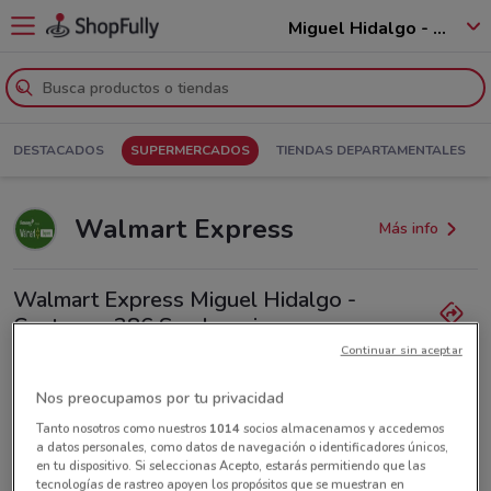
Miguel Hidalgo - 11250
DESTACADOS
SUPERMERCADOS
TIENDAS DEPARTAMENTALES
Walmart Express
Más info
Walmart Express Miguel Hidalgo -
Contreras 386 San Jeronimo
Continuar sin aceptar
9.5 km
Lunes
Martes
Miércoles
Jueves
Viernes
Sábado
No disponible
No disponible
No disponible
No disponible
No disponible
No disponible
Nos preocupamos por tu privacidad
Domingo
No disponible
Tanto nosotros como nuestros
1014
socios almacenamos y accedemos
a datos personales, como datos de navegación o identificadores únicos,
en tu dispositivo. Si seleccionas Acepto, estarás permitiendo que las
Todas las ofertas de esta tienda
tecnologías de rastreo apoyen los propósitos que se muestran en