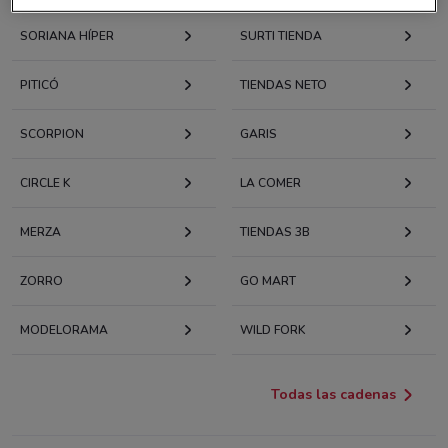
SORIANA HÍPER
SURTI TIENDA
PITICÓ
TIENDAS NETO
SCORPION
GARIS
CIRCLE K
LA COMER
MERZA
TIENDAS 3B
ZORRO
GO MART
MODELORAMA
WILD FORK
Todas las cadenas