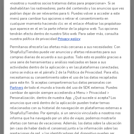
«nosotros y nuestros socios tratamos datos para proporcionar». Si se
deshabilitan los rastreadores, parte del contenido y los anuncios que ves
podrían dejar de ser relevantes para ti. Puedes volver a acceder a este
menú para cambiar tus opciones o retirar el consentimiento en
cualquier momento haciendo clic en el enlace «Mostrar los propósitos»
que aparece en el en la parte inferior de la página web. Tus opciones
tendrán efecto dentro de nuestro Sitio web. Para saber más, consulta
nuestra política de privacidad.
Privacy policy
Permítanos ofrecerle las ofertas más cercanas a sus necesidades: Con
Shopfully/Tiendeo puede ver anuncios y ofertas relevantes para sus
compras diarias de acuerdo a sus gustos. Todo esto es posible gracias a
una serie de herramientas y análisis realizados en base a sus
Walmart Express
actividades dentro de la aplicación y en las plataformas conectadas,
como se indica en el párrafo 2 de la Política de Privacidad. Para ello,
Caduca el 31/12
661 m
necesitamos su consentimiento sobre el uso de los datos recopilados
para este fin. Si aceptas compartiremos tus datos personales con
Partners
de todo el mundo a través del uso de SDK externos. Puedes
cambiar de opinión siempre accediendo a Menu > Privacidad >
Sucursales Walmart Express alrededor
Personalización, dentro de nuestra App. ¿Qué sucede si acepta? Los
anuncios que verá dentro de la aplicación pueden tratar temas
relacionados con su historial de navegación en plataformas externas a
Shopfully/Tiendeo. Por ejemplo, si un servicio vinculado a nosotros nos
Av. Dakota 95 Altadena Miguel Hidalgo
informa que ha navegado por un sitio de viajes, podemos mostrarle
661 m
ofertas con temas de vacaciones. Además, los datos sobre la ubicación
(en caso de haber dado el consenso) junto a la información sobre las
prestaciones de red, y los identificadores del dispositivo pueden ser