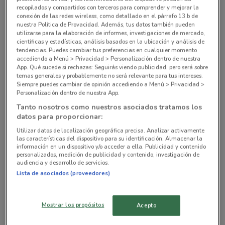
Georgia 53 Miguel Hidalgo
recopilados y compartidos con terceros para comprender y mejorar la
conexión de las redes wireless, como detallado en el párrafo 13.b de
1.1 km
nuestra Política de Provacidad. Además, tus datos también pueden
utilizarse para la elaboración de informes, investigaciones de mercado,
Blvd. Xola, 407 Miguel Hidalgo
científicas y estadísticas, análisis basados en la ubicación y análisis de
tendencias. Puedes cambiar tus preferencias en cualquier momento
1.5 km
accediendo a Menú > Privacidad > Personalización dentro de nuestra
App. Qué sucede si rechazas: Seguirás viendo publicidad, pero será sobre
temas generales y probablemente no será relevante para tus intereses.
DIRECCION, DEL VALLE Ciudad De México
Siempre puedes cambiar de opinión accediendo a Menú > Privacidad >
1.6 km
Personalización dentro de nuestra App.
Tanto nosotros como nuestros asociados tratamos los
Maximino Ávila Camacho, 32 Miguel Hidalgo
datos para proporcionar:
1.6 km
Utilizar datos de localización geográfica precisa. Analizar activamente
las características del dispositivo para su identificación. Almacenar la
información en un dispositivo y/o acceder a ella. Publicidad y contenido
Todas las tiendas Walmart Express
personalizados, medición de publicidad y contenido, investigación de
audiencia y desarrollo de servicios.
Lista de asociados (proveedores)
Tiendas cercanas con ofertas vigentes
Mostrar los propósitos
Acepto
WALMART
CHEDRAUI