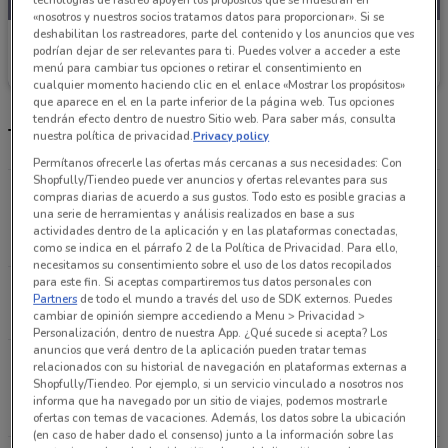
«nosotros y nuestros socios tratamos datos para proporcionar». Si se
deshabilitan los rastreadores, parte del contenido y los anuncios que ves
La Parisina
podrían dejar de ser relevantes para ti. Puedes volver a acceder a este
menú para cambiar tus opciones o retirar el consentimiento en
2.2 km
cualquier momento haciendo clic en el enlace «Mostrar los propósitos»
que aparece en el en la parte inferior de la página web. Tus opciones
tendrán efecto dentro de nuestro Sitio web. Para saber más, consulta
Tiendas La Parisina más cercanas
nuestra política de privacidad.
Privacy policy
Permítanos ofrecerle las ofertas más cercanas a sus necesidades: Con
Shopfully/Tiendeo puede ver anuncios y ofertas relevantes para sus
Av. Cuauhtemoc No. 463 Col. Piedad Narvarte
compras diarias de acuerdo a sus gustos. Todo esto es posible gracias a
una serie de herramientas y análisis realizados en base a sus
Benito Juárez (cdmx)
actividades dentro de la aplicación y en las plataformas conectadas,
2.2 km
CERRADO
como se indica en el párrafo 2 de la Política de Privacidad. Para ello,
necesitamos su consentimiento sobre el uso de los datos recopilados
para este fin. Si aceptas compartiremos tus datos personales con
Av. Jalisco No. 239 Col. Tacubaya Miguel Hidalgo
Partners
de todo el mundo a través del uso de SDK externos. Puedes
2.2 km
CERRADO
cambiar de opinión siempre accediendo a Menu > Privacidad >
Personalización, dentro de nuestra App. ¿Qué sucede si acepta? Los
anuncios que verá dentro de la aplicación pueden tratar temas
Parroquia No. 916 Col. Del Valle Benito Juárez
relacionados con su historial de navegación en plataformas externas a
Shopfully/Tiendeo. Por ejemplo, si un servicio vinculado a nosotros nos
(cdmx)
informa que ha navegado por un sitio de viajes, podemos mostrarle
2.4 km
CERRADO
ofertas con temas de vacaciones. Además, los datos sobre la ubicación
(en caso de haber dado el consenso) junto a la información sobre las