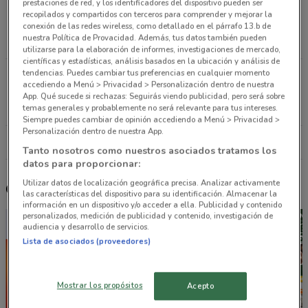
prestaciones de red, y los identificadores del dispositivo pueden ser
Av. Revolución No. 913 Col. Mixcoac Benito Juárez
recopilados y compartidos con terceros para comprender y mejorar la
(cdmx)
conexión de las redes wireless, como detallado en el párrafo 13.b de
nuestra Política de Provacidad. Además, tus datos también pueden
2.6 km
CERRADO
utilizarse para la elaboración de informes, investigaciones de mercado,
científicas y estadísticas, análisis basados en la ubicación y análisis de
tendencias. Puedes cambiar tus preferencias en cualquier momento
Av. Cuauhtemoc No. 24 Int. Local B Col. Centro
accediendo a Menú > Privacidad > Personalización dentro de nuestra
Ometepec
App. Qué sucede si rechazas: Seguirás viendo publicidad, pero será sobre
4.2 km
CERRADO
temas generales y probablemente no será relevante para tus intereses.
Siempre puedes cambiar de opinión accediendo a Menú > Privacidad >
Personalización dentro de nuestra App.
Todas las tiendas La Parisina
Tanto nosotros como nuestros asociados tratamos los
datos para proporcionar:
Utilizar datos de localización geográfica precisa. Analizar activamente
Otros catálogos cercanos
las características del dispositivo para su identificación. Almacenar la
información en un dispositivo y/o acceder a ella. Publicidad y contenido
personalizados, medición de publicidad y contenido, investigación de
audiencia y desarrollo de servicios.
Lista de asociados (proveedores)
Mostrar los propósitos
Acepto