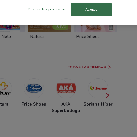
Mostrar los propósitos
Acepto
NUEVO
 Neto
Natura
Price Shoes
Price 
TODAS LAS TIENDAS
tura
Price Shoes
AKÁ
Soriana Híper
Andre
Superbodega