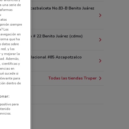
a una serie de
Joaquín G. Icazbalceta No.83-B Benito Juárez
ataformas
u
(cdmx)
datos
5.8 km
pinión siempre
a? Los
 navegación en
Corregidora # 22 Benito Juárez (cdmx)
nforma que ha
6.3 km
s datos sobre
red, y los
r y mejorar la
Av. Marina Nacional #85 Azcapotzalco
idad. Además,
 científicas y
7 km
rencias en
ué sucede si
Todas las tiendas Truper
elevante para
ción dentro de
onar:
per
positivo para
ntenido
tería y bricolaje
rvicios.