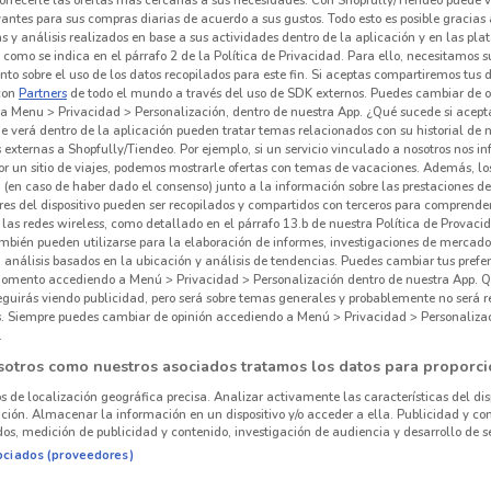
vantes para sus compras diarias de acuerdo a sus gustos. Todo esto es posible gracias 
 y análisis realizados en base a sus actividades dentro de la aplicación y en las pl
como se indica en el párrafo 2 de la Política de Privacidad. Para ello, necesitamos s
to sobre el uso de los datos recopilados para este fin. Si aceptas compartiremos tus 
con
Partners
de todo el mundo a través del uso de SDK externos. Puedes cambiar de o
a Menu > Privacidad > Personalización, dentro de nuestra App. ¿Qué sucede si acept
e verá dentro de la aplicación pueden tratar temas relacionados con su historial de
externas a Shopfully/Tiendeo. Por ejemplo, si un servicio vinculado a nosotros nos i
r un sitio de viajes, podemos mostrarle ofertas con temas de vacaciones. Además, lo
 (en caso de haber dado el consenso) junto a la información sobre las prestaciones de 
res del dispositivo pueden ser recopilados y compartidos con terceros para comprende
 las redes wireless, como detallado en el párrafo 13.b de nuestra Política de Provac
mbién pueden utilizarse para la elaboración de informes, investigaciones de mercado,
, análisis basados en la ubicación y análisis de tendencias. Puedes cambiar tus prefe
omento accediendo a Menú > Privacidad > Personalización dentro de nuestra App. Q
1.5 km
eguirás viendo publicidad, pero será sobre temas generales y probablemente no será r
es. Siempre puedes cambiar de opinión accediendo a Menú > Privacidad > Personaliza
.
sotros como nuestros asociados tratamos los datos para proporci
Tru
os de localización geográfica precisa. Analizar activamente las características del dis
ación. Almacenar la información en un dispositivo y/o acceder a ella. Publicidad y co
Ferre
os, medición de publicidad y contenido, investigación de audiencia y desarrollo de se
ociados (proveedores)