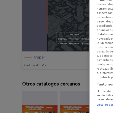
ofertas rele
herramientas
conectadas, 
consentimien
personales 
accediendo 
anuncios qu
plataformas 
navegado po
la ubicación
identificado
conexión de
tus datos ta
Truper
estadísticas
cualquier m
Caduca el 31/12
rechazas: S
tus interes
nuestra App
Otros catálogos cercanos
Tanto no
Utilizar dat
su identific
personalizad
Lista de as