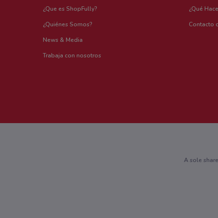
¿Que es ShopFully?
¿Qué Hac
¿Quiénes Somos?
Contacto 
News & Media
Trabaja con nosotros
A sole shar