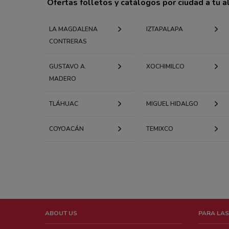
Ofertas folletos y catálogos por ciudad a tu 
LA MAGDALENA
IZTAPALAPA
CONTRERAS
GUSTAVO A.
XOCHIMILCO
MADERO
TLÁHUAC
MIGUEL HIDALGO
COYOACÁN
TEMIXCO
ABOUT US
PARA LAS