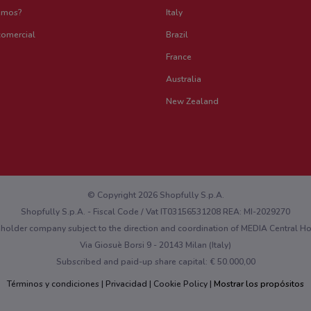
emos?
Italy
comercial
Brazil
France
Australia
New Zealand
© Copyright 2026 Shopfully S.p.A.
Shopfully S.p.A. - Fiscal Code / Vat IT03156531208 REA: MI-2029270
eholder company subject to the direction and coordination of MEDIA Central 
Via Giosuè Borsi 9 - 20143 Milan (Italy)
Subscribed and paid-up share capital: € 50.000,00
Términos y condiciones
Privacidad
Cookie Policy
Mostrar los propósitos