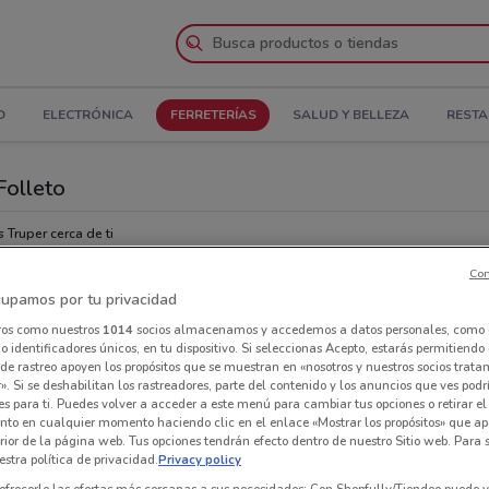
D
ELECTRÓNICA
FERRETERÍAS
SALUD Y BELLEZA
REST
Folleto
 Truper cerca de ti
Con
Tie
upamos por tu privacidad
ros como nuestros
1014
socios almacenamos y accedemos a datos personales, como 
 identificadores únicos, en tu dispositivo. Si seleccionas Acepto, estarás permitiendo
de rastreo apoyen los propósitos que se muestran en «nosotros y nuestros socios trat
». Si se deshabilitan los rastreadores, parte del contenido y los anuncios que ves podr
es para ti. Puedes volver a acceder a este menú para cambiar tus opciones o retirar el
nto en cualquier momento haciendo clic en el enlace «Mostrar los propósitos» que ap
erior de la página web. Tus opciones tendrán efecto dentro de nuestro Sitio web. Para
stra política de privacidad.
Privacy policy
ofrecerle las ofertas más cercanas a sus necesidades: Con Shopfully/Tiendeo puede v