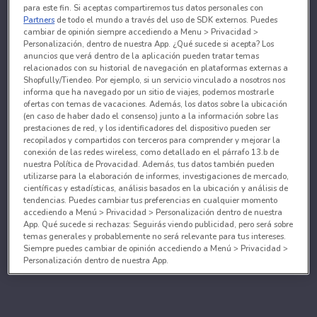
para este fin. Si aceptas compartiremos tus datos personales con
Partners
de todo el mundo a través del uso de SDK externos. Puedes
cambiar de opinión siempre accediendo a Menu > Privacidad >
Personalización, dentro de nuestra App. ¿Qué sucede si acepta? Los
anuncios que verá dentro de la aplicación pueden tratar temas
relacionados con su historial de navegación en plataformas externas a
Shopfully/Tiendeo. Por ejemplo, si un servicio vinculado a nosotros nos
informa que ha navegado por un sitio de viajes, podemos mostrarle
ofertas con temas de vacaciones. Además, los datos sobre la ubicación
(en caso de haber dado el consenso) junto a la información sobre las
prestaciones de red, y los identificadores del dispositivo pueden ser
recopilados y compartidos con terceros para comprender y mejorar la
conexión de las redes wireless, como detallado en el párrafo 13.b de
nuestra Política de Provacidad. Además, tus datos también pueden
utilizarse para la elaboración de informes, investigaciones de mercado,
científicas y estadísticas, análisis basados en la ubicación y análisis de
tendencias. Puedes cambiar tus preferencias en cualquier momento
accediendo a Menú > Privacidad > Personalización dentro de nuestra
App. Qué sucede si rechazas: Seguirás viendo publicidad, pero será sobre
temas generales y probablemente no será relevante para tus intereses.
Siempre puedes cambiar de opinión accediendo a Menú > Privacidad >
Personalización dentro de nuestra App.
Tanto nosotros como nuestros asociados tratamos los
datos para proporcionar:
Utilizar datos de localización geográfica precisa. Analizar activamente