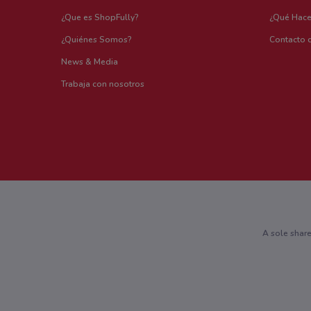
¿Que es ShopFully?
¿Qué Hac
¿Quiénes Somos?
Contacto 
News & Media
Trabaja con nosotros
A sole shar