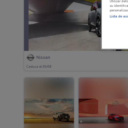
Utilizar dat
su identific
personalizad
Lista de as
Nissan
Caduca el 05/08