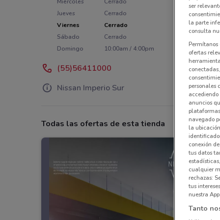
Miércoles
Cerrado
ser relevant
Jueves
Cerrado
consentimie
la parte inf
Viernes
Cerrado
consulta nue
Sábado
Cerrado
Permítanos 
Domingo
10:00am / 4:00pm
ofertas rele
herramientas
(55)56411000
conectadas, 
consentimien
personales 
Nissan Imperio Sur
accediendo 
anuncios qu
plataformas 
navegado po
Todas las ofertas de esta tienda
la ubicación
identificado
conexión de
tus datos ta
estadísticas
cualquier m
rechazas: S
tus interes
nuestra App
Tanto no