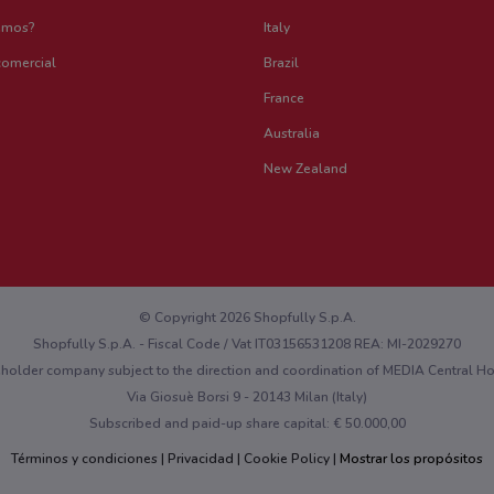
emos?
Italy
comercial
Brazil
France
Australia
New Zealand
© Copyright 2026 Shopfully S.p.A.
Shopfully S.p.A. - Fiscal Code / Vat IT03156531208 REA: MI-2029270
eholder company subject to the direction and coordination of MEDIA Central 
Via Giosuè Borsi 9 - 20143 Milan (Italy)
Subscribed and paid-up share capital: € 50.000,00
Términos y condiciones
Privacidad
Cookie Policy
Mostrar los propósitos