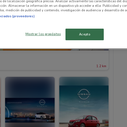
os de localización geográfica precisa. Analizar activamente las características del dis
ación. Almacenar la información en un dispositivo y/o acceder a ella. Publicidad y co
os, medición de publicidad y contenido, investigación de audiencia y desarrollo de se
ociados (proveedores)
Mostrar los propósitos
Acepto
1.2 km