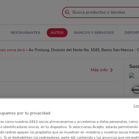
A
RESTAURANTES
AUTOS
BANCOS Y SERVICIOS
DEPOR
res cerca de ti
Av. Prolong. División del Norte No. 5581, Barrio San Marcos - 
Suc
Más info
Con
upamos por tu privacidad
ros como nuestros
1012
socios almacenamos y accedemos a datos personales, como 
 identificadores únicos, en tu dispositivo. Si seleccionas Acepto, estarás permitiendo
de rastreo apoyen los propósitos que se muestran en «nosotros y nuestros socios trat
». Si se deshabilitan los rastreadores, parte del contenido y los anuncios que ves podr