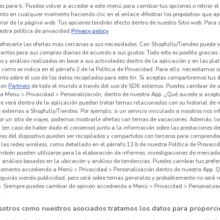
es para ti. Puedes volver a acceder a este menú para cambiar tus opciones o retirar el
nto en cualquier momento haciendo clic en el enlace «Mostrar los propósitos» que ap
erior de la página web. Tus opciones tendrán efecto dentro de nuestro Sitio web. Para
stra política de privacidad.
Privacy policy
ofrecerle las ofertas más cercanas a sus necesidades: Con Shopfully/Tiendeo puede v
vantes para sus compras diarias de acuerdo a sus gustos. Todo esto es posible gracias 
 y análisis realizados en base a sus actividades dentro de la aplicación y en las pl
como se indica en el párrafo 2 de la Política de Privacidad. Para ello, necesitamos s
to sobre el uso de los datos recopilados para este fin. Si aceptas compartiremos tus 
con
Partners
de todo el mundo a través del uso de SDK externos. Puedes cambiar de o
a Menu > Privacidad > Personalización, dentro de nuestra App. ¿Qué sucede si acept
e verá dentro de la aplicación pueden tratar temas relacionados con su historial de
externas a Shopfully/Tiendeo. Por ejemplo, si un servicio vinculado a nosotros nos i
r un sitio de viajes, podemos mostrarle ofertas con temas de vacaciones. Además, lo
 (en caso de haber dado el consenso) junto a la información sobre las prestaciones de 
res del dispositivo pueden ser recopilados y compartidos con terceros para comprende
 las redes wireless, como detallado en el párrafo 13.b de nuestra Política de Provac
mbién pueden utilizarse para la elaboración de informes, investigaciones de mercado,
, análisis basados en la ubicación y análisis de tendencias. Puedes cambiar tus prefe
omento accediendo a Menú > Privacidad > Personalización dentro de nuestra App. Q
eguirás viendo publicidad, pero será sobre temas generales y probablemente no será r
es. Siempre puedes cambiar de opinión accediendo a Menú > Privacidad > Personaliza
.
sotros como nuestros asociados tratamos los datos para proporci