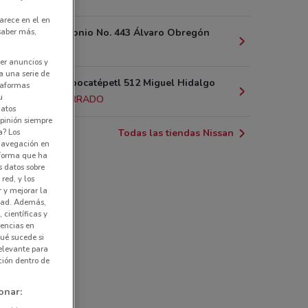
arece en el en
 saber más,
Av. San Antonio No. 443 Álvaro Obregón
3 km
er anuncios y
a una serie de
Eje 8 av. Popocatépetl 512 Miguel Hidalgo
ataformas
u
3.9 km
CERRADO
datos
pinión siempre
a? Los
Todas las tiendas Nissan
 navegación en
nforma que ha
s datos sobre
red, y los
r y mejorar la
idad. Además,
 científicas y
rencias en
ué sucede si
elevante para
ción dentro de
onar: