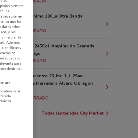
datos
5.7 km
CERRADO
pinión siempre
a? Los
Av. San Jerónimo 190La Otra Banda
 navegación en
nforma que ha
Coyoacán
s datos sobre
6.6 km
CERRADO
red, y los
r y mejorar la
idad. Además,
Lago Zurich 245Col. Ampliación Granada
 científicas y
rencias en
Miguel Hidalgo
ué sucede si
6.8 km
CERRADO
elevante para
ción dentro de
Blvd. Magnocentro 26, Mz. 1, L 2San
onar:
Fernando La Herradura Álvaro Obregón
(cdmx)
positivo para
ntenido
10.9 km
CERRADO
rvicios.
Todas las tiendas City Market
y Market