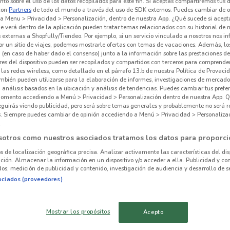
to sobre el uso de los datos recopilados para este fin. Si aceptas compartiremos tus 
con
Partners
de todo el mundo a través del uso de SDK externos. Puedes cambiar de o
a Menu > Privacidad > Personalización, dentro de nuestra App. ¿Qué sucede si acept
e verá dentro de la aplicación pueden tratar temas relacionados con su historial de
externas a Shopfully/Tiendeo. Por ejemplo, si un servicio vinculado a nosotros nos i
r un sitio de viajes, podemos mostrarle ofertas con temas de vacaciones. Además, lo
 hay ofertas vigentes
 (en caso de haber dado el consenso) junto a la información sobre las prestaciones de 
res del dispositivo pueden ser recopilados y compartidos con terceros para comprende
 las redes wireless, como detallado en el párrafo 13.b de nuestra Política de Provac
mbién pueden utilizarse para la elaboración de informes, investigaciones de mercado,
, análisis basados en la ubicación y análisis de tendencias. Puedes cambiar tus prefe
omento accediendo a Menú > Privacidad > Personalización dentro de nuestra App. Q
eguirás viendo publicidad, pero será sobre temas generales y probablemente no será r
es. Siempre puedes cambiar de opinión accediendo a Menú > Privacidad > Personaliza
.
alrededor
sotros como nuestros asociados tratamos los datos para proporci
os de localización geográfica precisa. Analizar activamente las características del dis
AZCAPOTZALCO
IZTACALCO
ación. Almacenar la información en un dispositivo y/o acceder a ella. Publicidad y co
os, medición de publicidad y contenido, investigación de audiencia y desarrollo de se
ociados (proveedores)
TLALPAN
VENUSTIANO
CARRANZA
Mostrar los propósitos
Acepto
Cit
CUAUHTÉMOC
PARAÍSO