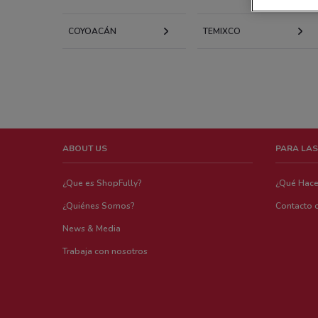
COYOACÁN
TEMIXCO
ABOUT US
PARA LAS
¿Que es ShopFully?
¿Qué Hac
¿Quiénes Somos?
Contacto 
News & Media
Trabaja con nosotros