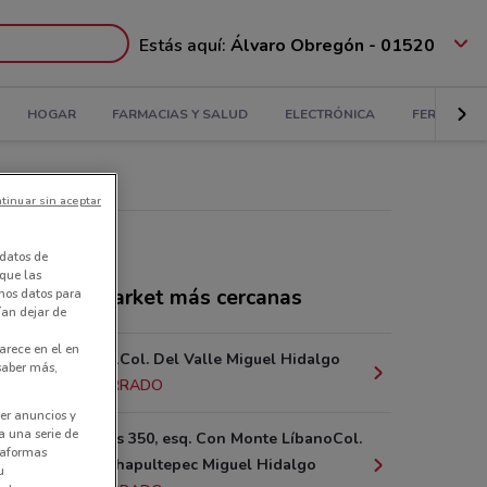
Estás aquí:
Álvaro Obregón - 01520
HOGAR
FARMACIAS Y SALUD
ELECTRÓNICA
FERRETERÍ
tinuar sin aceptar
datos de
 que las
ndas City Market más cercanas
amos datos para
ían dejar de
arece en el en
Pilares 1061Col. Del Valle Miguel Hidalgo
 saber más,
1.2 km
CERRADO
er anuncios y
a una serie de
Monte Athos 350, esq. Con Monte LíbanoCol.
ataformas
Lomas de Chapultepec Miguel Hidalgo
u