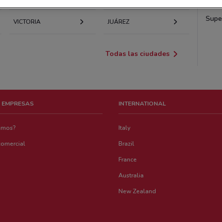
Supe
VICTORIA
JUÁREZ
Todas las ciudades
 EMPRESAS
INTERNATIONAL
emos?
Italy
comercial
Brazil
France
Australia
New Zealand