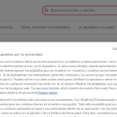
ENTALES
ROPA, ZAPATOS Y ACCESORIOS
EL REGRESO A CLASES
r el Folleto
Con
upamos por tu privacidad
iendas City Market cerca de ti
ros como nuestros
1012
socios almacenamos y accedemos a datos personales, como 
 identificadores únicos, en tu dispositivo. Si seleccionas Acepto, estarás permitiendo
Tie
de rastreo apoyen los propósitos que se muestran en «nosotros y nuestros socios trat
». Si se deshabilitan los rastreadores, parte del contenido y los anuncios que ves podr
es para ti. Puedes volver a acceder a este menú para cambiar tus opciones o retirar el
nto en cualquier momento haciendo clic en el enlace «Mostrar los propósitos» que ap
erior de la página web. Tus opciones tendrán efecto dentro de nuestro Sitio web. Para
stra política de privacidad.
Privacy policy
ofrecerle las ofertas más cercanas a sus necesidades: Con Shopfully/Tiendeo puede v
vantes para sus compras diarias de acuerdo a sus gustos. Todo esto es posible gracias 
 y análisis realizados en base a sus actividades dentro de la aplicación y en las pl
como se indica en el párrafo 2 de la Política de Privacidad. Para ello, necesitamos s