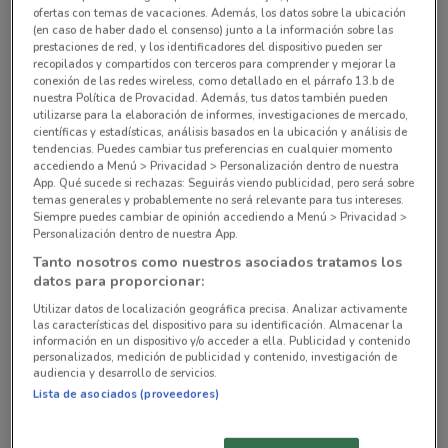
ofertas con temas de vacaciones. Además, los datos sobre la ubicación
Concepción Beistegui 803 Esq. Amores, 803
(en caso de haber dado el consenso) junto a la información sobre las
prestaciones de red, y los identificadores del dispositivo pueden ser
Benito Juárez (cdmx)
recopilados y compartidos con terceros para comprender y mejorar la
538 m
CERRADO
conexión de las redes wireless, como detallado en el párrafo 13.b de
nuestra Política de Provacidad. Además, tus datos también pueden
utilizarse para la elaboración de informes, investigaciones de mercado,
Montecito No. 38 , 3Er Piso , Local 20 , Col.
científicas y estadísticas, análisis basados en la ubicación y análisis de
Napoles Benito Juárez (cdmx)
tendencias. Puedes cambiar tus preferencias en cualquier momento
accediendo a Menú > Privacidad > Personalización dentro de nuestra
644 m
CERRADO
App. Qué sucede si rechazas: Seguirás viendo publicidad, pero será sobre
temas generales y probablemente no será relevante para tus intereses.
Siempre puedes cambiar de opinión accediendo a Menú > Privacidad >
Xola 732, Esq. Eje 2 Gabriel Mancera, Colonia: Del
Personalización dentro de nuestra App.
Valle Benito Juárez (cdmx)
Tanto nosotros como nuestros asociados tratamos los
1.1 km
CERRADO
datos para proporcionar:
Utilizar datos de localización geográfica precisa. Analizar activamente
Calle Bajío 360 Esq. Av. Insurgentes Sur
las características del dispositivo para su identificación. Almacenar la
Cuauhtémoc (cdmx)
información en un dispositivo y/o acceder a ella. Publicidad y contenido
personalizados, medición de publicidad y contenido, investigación de
1.4 km
CERRADO
audiencia y desarrollo de servicios.
Lista de asociados (proveedores)
Calle 6 # 18 Esq Revolucion Col, San Pedro De
Los Pinos Benito Juárez (cdmx)