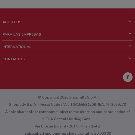
ABOUT US
¿Que es ShopFully?
PARA LAS EMPRESAS
¿Quiénes Somos?
¿Qué Hacemos?
INTERNATIONAL
News & Media
Contacto comercial
Italy
CONTACTOS
Trabaja con nosotros
Brazil
Notificaciones sobre los puntos de venta
France
Notificaciones sobre los folletos
Australia
¿Encontraste un problema en la web o en la aplicación?
New Zealand
© Copyright 2026 Shopfully S.p.A.
Shopfully S.p.A. - Fiscal Code / Vat IT03156531208 REA: MI-2029270
A sole shareholder company subject to the direction and coordination of
MEDIA Central Holding GmbH
Via Giosuè Borsi 9 - 20143 Milan (Italy)
Subscribed and paid-up share capital: € 50.000,00