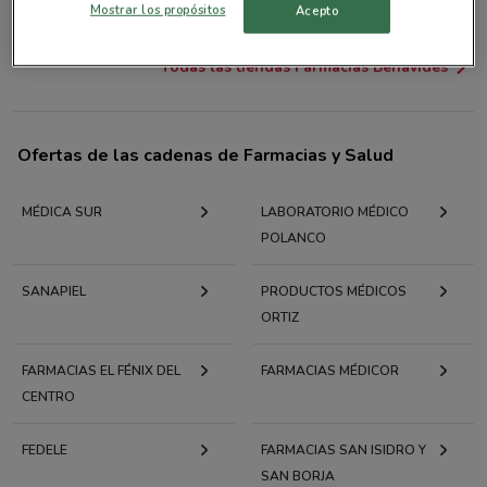
Mostrar los propósitos
Acepto
1.7 km
CERRADO
Todas las tiendas Farmacias Benavides
Ofertas de las cadenas de Farmacias y Salud
MÉDICA SUR
LABORATORIO MÉDICO
POLANCO
SANAPIEL
PRODUCTOS MÉDICOS
ORTIZ
FARMACIAS EL FÉNIX DEL
FARMACIAS MÉDICOR
CENTRO
FEDELE
FARMACIAS SAN ISIDRO Y
SAN BORJA