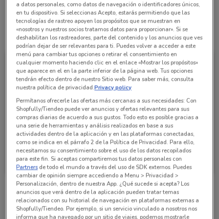
55369512
a datos personales, como datos de navegación o identificadores únicos,
en tu dispositivo. Si seleccionas Acepto, estarás permitiendo que las
tecnologías de rastreo apoyen los propósitos que se muestran en
«nosotros y nuestros socios tratamos datos para proporcionar». Si se
Todas las ofertas de esta tienda
deshabilitan los rastreadores, parte del contenido y los anuncios que ves
podrían dejar de ser relevantes para ti. Puedes volver a acceder a este
menú para cambiar tus opciones o retirar el consentimiento en
cualquier momento haciendo clic en el enlace «Mostrar los propósitos»
que aparece en el en la parte inferior de la página web. Tus opciones
tendrán efecto dentro de nuestro Sitio web. Para saber más, consulta
nuestra política de privacidad.
Privacy policy
Permítanos ofrecerle las ofertas más cercanas a sus necesidades: Con
Shopfully/Tiendeo puede ver anuncios y ofertas relevantes para sus
compras diarias de acuerdo a sus gustos. Todo esto es posible gracias a
una serie de herramientas y análisis realizados en base a sus
actividades dentro de la aplicación y en las plataformas conectadas,
como se indica en el párrafo 2 de la Política de Privacidad. Para ello,
necesitamos su consentimiento sobre el uso de los datos recopilados
Farmacias Benavides
para este fin. Si aceptas compartiremos tus datos personales con
Partners
de todo el mundo a través del uso de SDK externos. Puedes
Caduca el 31/08
538 m
cambiar de opinión siempre accediendo a Menu > Privacidad >
Personalización, dentro de nuestra App. ¿Qué sucede si acepta? Los
anuncios que verá dentro de la aplicación pueden tratar temas
Sucursales Farmacias Benavides alrededor
relacionados con su historial de navegación en plataformas externas a
Shopfully/Tiendeo. Por ejemplo, si un servicio vinculado a nosotros nos
informa que ha navegado por un sitio de viajes, podemos mostrarle