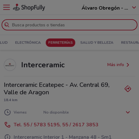
Álvaro Obregón - 01520
ALUD
ELECTRÓNICA
FERRETERÍAS
SALUD Y BELLEZA
RESTAUR
Interceramic
Más info
Interceramic Ecatepec - Av. Central 69,
Valle de Aragon
18.4 km
Lunes
Martes
Miércoles
Jueves
No disponible
No disponible
No disponible
No disponible
Viernes
No disponible
Sábado
Domingo
No disponible
No disponible
Tel. 55 / 5783 5195, 55 / 2617 3853
Interceramic Interior 1 - Manzana 48 - Sm1