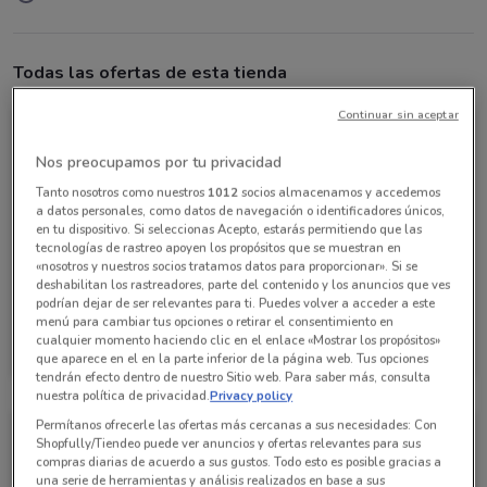
Todas las ofertas de esta tienda
Continuar sin aceptar
Nos preocupamos por tu privacidad
Tanto nosotros como nuestros
1012
socios almacenamos y accedemos
a datos personales, como datos de navegación o identificadores únicos,
en tu dispositivo. Si seleccionas Acepto, estarás permitiendo que las
tecnologías de rastreo apoyen los propósitos que se muestran en
«nosotros y nuestros socios tratamos datos para proporcionar». Si se
deshabilitan los rastreadores, parte del contenido y los anuncios que ves
podrían dejar de ser relevantes para ti. Puedes volver a acceder a este
menú para cambiar tus opciones o retirar el consentimiento en
Interceramic
cualquier momento haciendo clic en el enlace «Mostrar los propósitos»
que aparece en el en la parte inferior de la página web. Tus opciones
Caduca el 31/12
735 m
tendrán efecto dentro de nuestro Sitio web. Para saber más, consulta
nuestra política de privacidad.
Privacy policy
Permítanos ofrecerle las ofertas más cercanas a sus necesidades: Con
Shopfully/Tiendeo puede ver anuncios y ofertas relevantes para sus
compras diarias de acuerdo a sus gustos. Todo esto es posible gracias a
una serie de herramientas y análisis realizados en base a sus