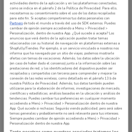
actividades dentro de la aplicación y en las plataformas conectadas,
como se indica en el párrafo 2 de la Política de Privacidad. Para ello,
necesitamos su consentimiento sobre el uso de los datos recopilados
para este fin. Si aceptas compartiremos tus datos personales con
Partners
de todo el mundo a través del uso de SDK externos. Puedes
cambiar de opinión siempre accediendo a Menu > Privacidad >
Personalización, dentro de nuestra App. ¿Qué sucede si acepta? Los
anuncios que verá dentro de la aplicación pueden tratar temas
Interceramic
Interceramic
relacionados con su historial de navegación en plataformas externas a
Shopfully/Tiendeo. Por ejemplo, si un servicio vinculado a nosotros nos
Caduca el 03/10
735 m
Caduca el 03/10
735 m
informa que ha navegado por un sitio de viajes, podemos mostrarle
ofertas con temas de vacaciones. Además, los datos sobre la ubicación
(en caso de haber dado el consenso) junto a la información sobre las
prestaciones de red, y los identificadores del dispositivo pueden ser
recopilados y compartidos con terceros para comprender y mejorar la
conexión de las redes wireless, como detallado en el párrafo 13.b de
nuestra Política de Provacidad. Además, tus datos también pueden
utilizarse para la elaboración de informes, investigaciones de mercado,
científicas y estadísticas, análisis basados en la ubicación y análisis de
tendencias. Puedes cambiar tus preferencias en cualquier momento
accediendo a Menú > Privacidad > Personalización dentro de nuestra
App. Qué sucede si rechazas: Seguirás viendo publicidad, pero será sobre
temas generales y probablemente no será relevante para tus intereses.
Siempre puedes cambiar de opinión accediendo a Menú > Privacidad >
Interceramic
Interceramic
Personalización dentro de nuestra App.
Tanto nosotros como nuestros asociados tratamos los