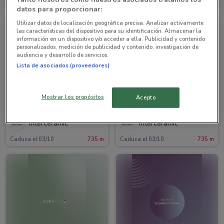
Caduca el 03/10
735 m
Caduca el 03/10
735 m
datos para proporcionar:
Utilizar datos de localización geográfica precisa. Analizar activamente
las características del dispositivo para su identificación. Almacenar la
información en un dispositivo y/o acceder a ella. Publicidad y contenido
personalizados, medición de publicidad y contenido, investigación de
audiencia y desarrollo de servicios.
Lista de asociados (proveedores)
Mostrar los propósitos
Acepto
Interceramic
Interceramic
Caduca el 03/10
735 m
Caduca el 03/10
735 m