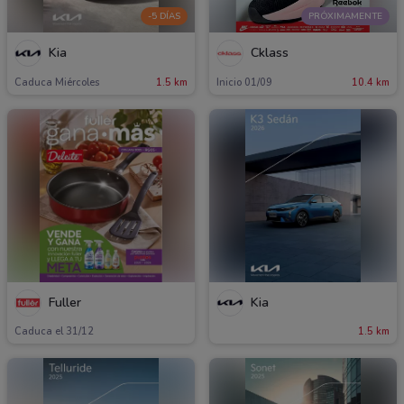
-5 DÍAS
PRÓXIMAMENTE
Kia
Cklass
Caduca Miércoles
1.5 km
Inicio 01/09
10.4 km
Fuller
Kia
Caduca el 31/12
1.5 km