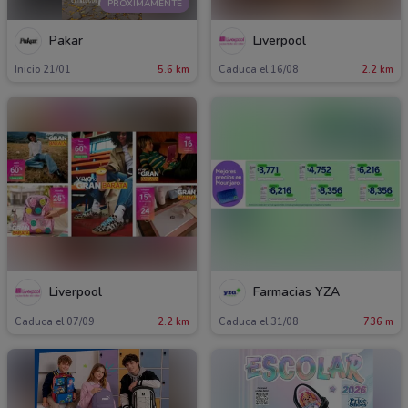
PRÓXIMAMENTE
Pakar
Liverpool
Inicio 21/01
5.6 km
Caduca el 16/08
2.2 km
Liverpool
Farmacias YZA
Caduca el 07/09
2.2 km
Caduca el 31/08
736 m