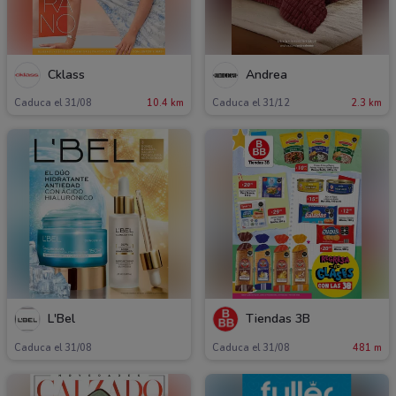
Cklass
Andrea
Caduca el 31/08
10.4 km
Caduca el 31/12
2.3 km
L'Bel
Tiendas 3B
Caduca el 31/08
Caduca el 31/08
481 m