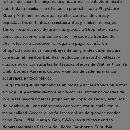
te hará descubrir las mejores
promociones
en
entretenimiento
para toda la familia, con
ofertas
en productos para
Playstation
,
Xbox
y Nintendo,en
boletos
para las cadenas de
cines
y
espectáculos
de teatro, en
restaurantes
y también en
viajes
.
Tus compras del mes durarán más gracias a
ShopFully
. Ya no
tienes que recorrer cientos de
supermercados
y
tiendas de
abarrotes
para abastecer tu hogar sin pagar de más. En
ShopFully
podrás ver las
rebajas
de las grandes cadenas para
conseguir
alimentos
,
bebidas
, productos de
salud
y
belleza
, y
muchos otros. Consulta las fantásticas
ofertas
de
Walmart
,
Sam’s
Club
,
Bodega Aurrera
,
Cotsco
y cientos de cadenas más con
sucursales en todo México.
¿Te gusta seguir las tendencias en
moda
y
accesorios
? Con entrar
a
ShopFully
estarás siempre al día con las últimas novedades de
lo que las mejores marcas proponen en
ropa
,
calzado
y
artículos
de hombre, mujer y niños
para complementar tu estilo con la
mejor calidad. Accede a los
folletos online
de grandes tiendas
como
Zara
,
H&M
,
Mango
,
Gap
,
C&A
y las surtidas
tiendas
departamentales
Palacio de Hierro
,
Sanborns
,
Suburbia
,