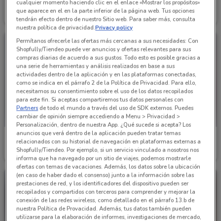
Andrea
Price Shoes
cualquier momento haciendo clic en el enlace «Mostrar los propósitos»
que aparece en el en la parte inferior de la página web. Tus opciones
Caduca el 31/12
2.3 km
Caduca el 31/12
4.2 km
tendrán efecto dentro de nuestro Sitio web. Para saber más, consulta
nuestra política de privacidad.
Privacy policy
Permítanos ofrecerle las ofertas más cercanas a sus necesidades: Con
Shopfully/Tiendeo puede ver anuncios y ofertas relevantes para sus
compras diarias de acuerdo a sus gustos. Todo esto es posible gracias a
una serie de herramientas y análisis realizados en base a sus
actividades dentro de la aplicación y en las plataformas conectadas,
como se indica en el párrafo 2 de la Política de Privacidad. Para ello,
necesitamos su consentimiento sobre el uso de los datos recopilados
para este fin. Si aceptas compartiremos tus datos personales con
Partners
de todo el mundo a través del uso de SDK externos. Puedes
cambiar de opinión siempre accediendo a Menu > Privacidad >
Personalización, dentro de nuestra App. ¿Qué sucede si acepta? Los
anuncios que verá dentro de la aplicación pueden tratar temas
Price Shoes
Price Shoes
relacionados con su historial de navegación en plataformas externas a
Shopfully/Tiendeo. Por ejemplo, si un servicio vinculado a nosotros nos
Caduca el 31/08
4.2 km
Caduca el 31/12
4.2 km
informa que ha navegado por un sitio de viajes, podemos mostrarle
ofertas con temas de vacaciones. Además, los datos sobre la ubicación
(en caso de haber dado el consenso) junto a la información sobre las
prestaciones de red, y los identificadores del dispositivo pueden ser
recopilados y compartidos con terceros para comprender y mejorar la
conexión de las redes wireless, como detallado en el párrafo 13.b de
nuestra Política de Provacidad. Además, tus datos también pueden
utilizarse para la elaboración de informes, investigaciones de mercado,