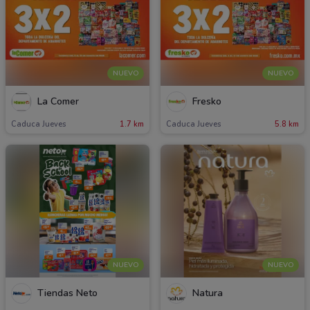
NUEVO
NUEVO
La Comer
Fresko
Caduca Jueves
1.7 km
Caduca Jueves
5.8 km
NUEVO
NUEVO
Tiendas Neto
Natura