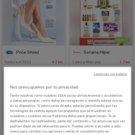
NUEVO
Price Shoes
Soriana Híper
Caduca el 31/12
4.2 km
Caduca Miércoles
1.7 km
Continuar sin aceptar
Nos preocupamos por tu privacidad
Tanto nosotros como nuestros
1014
socios almacenamos y accedemos
a datos personales, como datos de navegación o identificadores únicos,
en tu dispositivo. Si seleccionas Acepto, estarás permitiendo que las
tecnologías de rastreo apoyen los propósitos que se muestran en
«nosotros y nuestros socios tratamos datos para proporcionar». Si se
deshabilitan los rastreadores, parte del contenido y los anuncios que ves
podrían dejar de ser relevantes para ti. Puedes volver a acceder a este
menú para cambiar tus opciones o retirar el consentimiento en