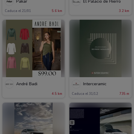
Pakar
El Palacio de Hierro
Caduca el 21/01
5.6 km
3.2 km
André Badi
Interceramic
4.5 km
Caduca el 31/12
735 m