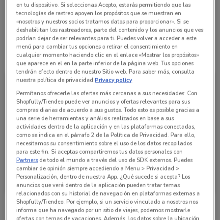
18003777333
en tu dispositivo. Si seleccionas Acepto, estarás permitiendo que las
tecnologías de rastreo apoyen los propósitos que se muestran en
La Comer Lomas Anáhuac - Lote 1
«nosotros y nuestros socios tratamos datos para proporcionar». Si se
deshabilitan los rastreadores, parte del contenido y los anuncios que ves
podrían dejar de ser relevantes para ti. Puedes volver a acceder a este
menú para cambiar tus opciones o retirar el consentimiento en
Todas las ofertas de esta tienda
cualquier momento haciendo clic en el enlace «Mostrar los propósitos»
que aparece en el en la parte inferior de la página web. Tus opciones
tendrán efecto dentro de nuestro Sitio web. Para saber más, consulta
nuestra política de privacidad.
Privacy policy
Permítanos ofrecerle las ofertas más cercanas a sus necesidades: Con
Shopfully/Tiendeo puede ver anuncios y ofertas relevantes para sus
compras diarias de acuerdo a sus gustos. Todo esto es posible gracias a
una serie de herramientas y análisis realizados en base a sus
actividades dentro de la aplicación y en las plataformas conectadas,
como se indica en el párrafo 2 de la Política de Privacidad. Para ello,
necesitamos su consentimiento sobre el uso de los datos recopilados
para este fin. Si aceptas compartiremos tus datos personales con
Partners
de todo el mundo a través del uso de SDK externos. Puedes
cambiar de opinión siempre accediendo a Menu > Privacidad >
La Comer
Personalización, dentro de nuestra App. ¿Qué sucede si acepta? Los
anuncios que verá dentro de la aplicación pueden tratar temas
Caduca Jueves
4.5 km
relacionados con su historial de navegación en plataformas externas a
Shopfully/Tiendeo. Por ejemplo, si un servicio vinculado a nosotros nos
informa que ha navegado por un sitio de viajes, podemos mostrarle
ofertas con temas de vacaciones. Además, los datos sobre la ubicación