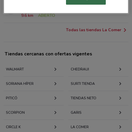
MIGUEL ANGEL DE QUEVEDO 443, ROMERO DE
TERREROS, COYOACAN Mexico
9.6 km
ABIERTO
Todas las tiendas La Comer
Tiendas cercanas con ofertas vigentes
WALMART
CHEDRAUI
SORIANA HÍPER
SURTI TIENDA
PITICÓ
TIENDAS NETO
SCORPION
GARIS
CIRCLE K
LA COMER