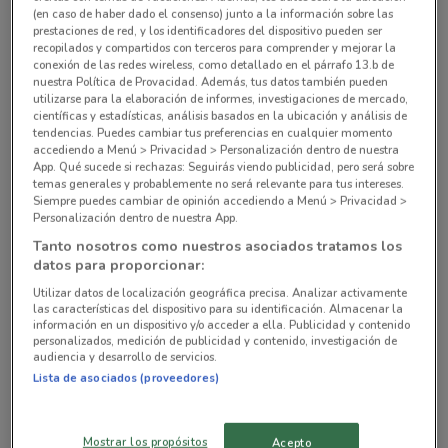
Sucursales La Comer alrededor
(en caso de haber dado el consenso) junto a la información sobre las
prestaciones de red, y los identificadores del dispositivo pueden ser
recopilados y compartidos con terceros para comprender y mejorar la
Plazuela de la Fama # 1 Col. La Fama Tlalpan
conexión de las redes wireless, como detallado en el párrafo 13.b de
nuestra Política de Provacidad. Además, tus datos también pueden
(cdmx)
utilizarse para la elaboración de informes, investigaciones de mercado,
4.5 km
ABIERTO
científicas y estadísticas, análisis basados en la ubicación y análisis de
tendencias. Puedes cambiar tus preferencias en cualquier momento
accediendo a Menú > Privacidad > Personalización dentro de nuestra
Av. De Las Torres # 446 Col. San José del Olivar
App. Qué sucede si rechazas: Seguirás viendo publicidad, pero será sobre
La Magdalena Contreras
temas generales y probablemente no será relevante para tus intereses.
Siempre puedes cambiar de opinión accediendo a Menú > Privacidad >
4.5 km
ABIERTO
Personalización dentro de nuestra App.
Tanto nosotros como nuestros asociados tratamos los
Boulevard Bosque Real MZA III-A, Bosque Real,
datos para proporcionar:
Naucalpan de Juarez Naucalpan
Utilizar datos de localización geográfica precisa. Analizar activamente
8.2 km
ABIERTO
las características del dispositivo para su identificación. Almacenar la
información en un dispositivo y/o acceder a ella. Publicidad y contenido
personalizados, medición de publicidad y contenido, investigación de
Calle Perpetua # 35 Col. San José Insurgentes
audiencia y desarrollo de servicios.
Benito Juárez (cdmx)
Lista de asociados (proveedores)
8.5 km
ABIERTO
Mostrar los propósitos
Acepto