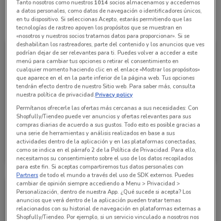
Tanto nosotros como nuestros
1014
socios almacenamos y accedemos
a datos personales, como datos de navegación o identificadores únicos,
en tu dispositivo. Si seleccionas Acepto, estarás permitiendo que las
Todas las ofertas de esta tienda
tecnologías de rastreo apoyen los propósitos que se muestran en
«nosotros y nuestros socios tratamos datos para proporcionar». Si se
deshabilitan los rastreadores, parte del contenido y los anuncios que ves
podrían dejar de ser relevantes para ti. Puedes volver a acceder a este
menú para cambiar tus opciones o retirar el consentimiento en
cualquier momento haciendo clic en el enlace «Mostrar los propósitos»
que aparece en el en la parte inferior de la página web. Tus opciones
tendrán efecto dentro de nuestro Sitio web. Para saber más, consulta
nuestra política de privacidad.
Privacy policy
Permítanos ofrecerle las ofertas más cercanas a sus necesidades: Con
Shopfully/Tiendeo puede ver anuncios y ofertas relevantes para sus
compras diarias de acuerdo a sus gustos. Todo esto es posible gracias a
una serie de herramientas y análisis realizados en base a sus
Liverpool
actividades dentro de la aplicación y en las plataformas conectadas,
como se indica en el párrafo 2 de la Política de Privacidad. Para ello,
Caduca el 16/08
1.3 km
necesitamos su consentimiento sobre el uso de los datos recopilados
para este fin. Si aceptas compartiremos tus datos personales con
Partners
de todo el mundo a través del uso de SDK externos. Puedes
cambiar de opinión siempre accediendo a Menu > Privacidad >
Personalización, dentro de nuestra App. ¿Qué sucede si acepta? Los
anuncios que verá dentro de la aplicación pueden tratar temas
relacionados con su historial de navegación en plataformas externas a
Shopfully/Tiendeo. Por ejemplo, si un servicio vinculado a nosotros nos