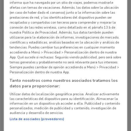
informa que ha navegado por un sitio de viajes, podemos mostrarle
ofertas con temas de vacaciones. Además, los datos sobre la ubicación
(en caso de haber dado el consenso) junto a la información sobre las
prestaciones de red, y los identificadores del dispositivo pueden ser
recopilados y compartidos con terceros para comprender y mejorar la
conexión de las redes wireless, como detallado en el párrafo 13.b de
nuestra Política de Provacidad. Además, tus datos también pueden
Liverpool
utilizarse para la elaboración de informes, investigaciones de mercado,
científicas y estadísticas, análisis basados en la ubicación y análisis de
Caduca el 07/09
1.3 km
tendencias. Puedes cambiar tus preferencias en cualquier momento
accediendo a Menú > Privacidad > Personalización dentro de nuestra
App. Qué sucede si rechazas: Seguirás viendo publicidad, pero será sobre
Sucursales Liverpool alrededor
temas generales y probablemente no será relevante para tus intereses.
Siempre puedes cambiar de opinión accediendo a Menú > Privacidad >
Personalización dentro de nuestra App.
Tanto nosotros como nuestros asociados tratamos los
Prol. P.º de la Reforma 400, Santa Fe, Zedec Sta
datos para proporcionar:
Fé, Álvaro Obregón Álvaro Obregón
Utilizar datos de localización geográfica precisa. Analizar activamente
2.6 km
ABIERTO
las características del dispositivo para su identificación. Almacenar la
información en un dispositivo y/o acceder a ella. Publicidad y contenido
personalizados, medición de publicidad y contenido, investigación de
Prol. 5 de Mayo 3121, Lomas de Tarango, Álvaro
audiencia y desarrollo de servicios.
Obregón Local SA-17. Álvaro Obregón
Lista de asociados (proveedores)
4.3 km
ABIERTO