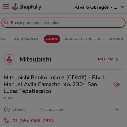
Álvaro Obregón - 01520
EZA
RESTAURANTES
AUTOS
BANCOS Y SERVICIOS
DEPORTE
Mitsubishi
Más info
Mitsubishi Benito Juárez (CDMX) - Blvd.
Manuel Avila Camacho No. 2304 San
Lucas Tepetlacalco
16 km
Lunes
Martes
Miércoles
Jueves
Viernes
No disponible
No disponible
No disponible
No disponible
No disponible
Sábado
No disponible
Domingo
No disponible
01 (55) 5366-7833