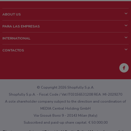
ABOUT US
¿Que es ShopFully?
PARA LAS EMPRESAS
¿Quiénes Somos?
¿Qué Hacemos?
INTERNATIONAL
News & Media
Contacto comercial
Italy
CONTACTOS
Trabaja con nosotros
Brazil
Notificaciones sobre los puntos de venta
France
Notificaciones sobre los folletos
Australia
¿Encontraste un problema en la web o en la aplicación?
New Zealand
© Copyright 2026 Shopfully S.p.A.
Shopfully S.p.A. - Fiscal Code / Vat IT03156531208 REA: MI-2029270
A sole shareholder company subject to the direction and coordination of
MEDIA Central Holding GmbH
Via Giosuè Borsi 9 - 20143 Milan (Italy)
Subscribed and paid-up share capital: € 50.000,00