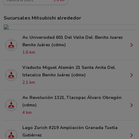
Caduca el 14/01
1.6 km
Sucursales Mitsubishi alrededor
Av. Universidad 601 Del Valle Del. Benito Juarez
Benito Juárez (cdmx)
1.6 km
Viaducto Miguel Alemán 21 Santa Anita Del.
Iztacalco Benito Juárez (cdmx)
2.1 km
Av. Revolución 1321, Tlacopac Álvaro Obregón
(cdmx)
4 km
Lago Zurich #219 Ampliación Granada Tuxtla
Gutiérrez