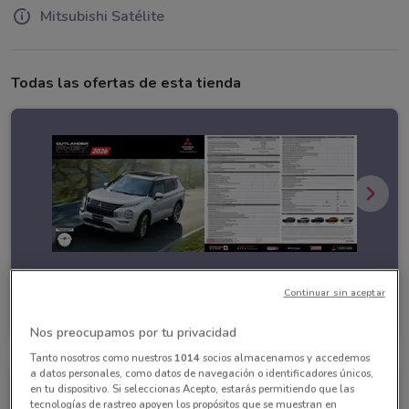
Mitsubishi Satélite
Todas las ofertas de esta tienda
Continuar sin aceptar
Mitsubishi
Caduca el 11/04
1.6 km
Nos preocupamos por tu privacidad
Tanto nosotros como nuestros
1014
socios almacenamos y accedemos
a datos personales, como datos de navegación o identificadores únicos,
en tu dispositivo. Si seleccionas Acepto, estarás permitiendo que las
tecnologías de rastreo apoyen los propósitos que se muestran en