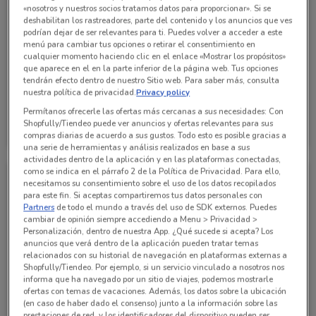
«nosotros y nuestros socios tratamos datos para proporcionar». Si se
deshabilitan los rastreadores, parte del contenido y los anuncios que ves
podrían dejar de ser relevantes para ti. Puedes volver a acceder a este
menú para cambiar tus opciones o retirar el consentimiento en
cualquier momento haciendo clic en el enlace «Mostrar los propósitos»
que aparece en el en la parte inferior de la página web. Tus opciones
tendrán efecto dentro de nuestro Sitio web. Para saber más, consulta
nuestra política de privacidad.
Privacy policy
Permítanos ofrecerle las ofertas más cercanas a sus necesidades: Con
Mitsubishi
Mitsubishi
Shopfully/Tiendeo puede ver anuncios y ofertas relevantes para sus
compras diarias de acuerdo a sus gustos. Todo esto es posible gracias a
Caduca el 11/04
1.6 km
Caduca el 11/04
1.6 km
una serie de herramientas y análisis realizados en base a sus
actividades dentro de la aplicación y en las plataformas conectadas,
como se indica en el párrafo 2 de la Política de Privacidad. Para ello,
necesitamos su consentimiento sobre el uso de los datos recopilados
para este fin. Si aceptas compartiremos tus datos personales con
Partners
de todo el mundo a través del uso de SDK externos. Puedes
cambiar de opinión siempre accediendo a Menu > Privacidad >
Personalización, dentro de nuestra App. ¿Qué sucede si acepta? Los
anuncios que verá dentro de la aplicación pueden tratar temas
relacionados con su historial de navegación en plataformas externas a
Shopfully/Tiendeo. Por ejemplo, si un servicio vinculado a nosotros nos
informa que ha navegado por un sitio de viajes, podemos mostrarle
ofertas con temas de vacaciones. Además, los datos sobre la ubicación
(en caso de haber dado el consenso) junto a la información sobre las
Mitsubishi
Mitsubishi
prestaciones de red, y los identificadores del dispositivo pueden ser