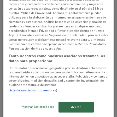
recopilados y compartidos con terceros para comprender y mejorar la
Caduca el 11/04
1.6 km
Caduca el 11/04
1.6 km
conexión de las redes wireless, como detallado en el párrafo 13.b de
nuestra Política de Provacidad. Además, tus datos también pueden
utilizarse para la elaboración de informes, investigaciones de mercado,
científicas y estadísticas, análisis basados en la ubicación y análisis de
tendencias. Puedes cambiar tus preferencias en cualquier momento
accediendo a Menú > Privacidad > Personalización dentro de nuestra
App. Qué sucede si rechazas: Seguirás viendo publicidad, pero será sobre
temas generales y probablemente no será relevante para tus intereses.
Siempre puedes cambiar de opinión accediendo a Menú > Privacidad >
Personalización dentro de nuestra App.
Tanto nosotros como nuestros asociados tratamos los
datos para proporcionar:
Utilizar datos de localización geográfica precisa. Analizar activamente
Mitsubishi
Mitsubishi
las características del dispositivo para su identificación. Almacenar la
información en un dispositivo y/o acceder a ella. Publicidad y contenido
Caduca el 11/04
1.6 km
Caduca el 11/04
1.6 km
personalizados, medición de publicidad y contenido, investigación de
audiencia y desarrollo de servicios.
Lista de asociados (proveedores)
Mostrar los propósitos
Acepto