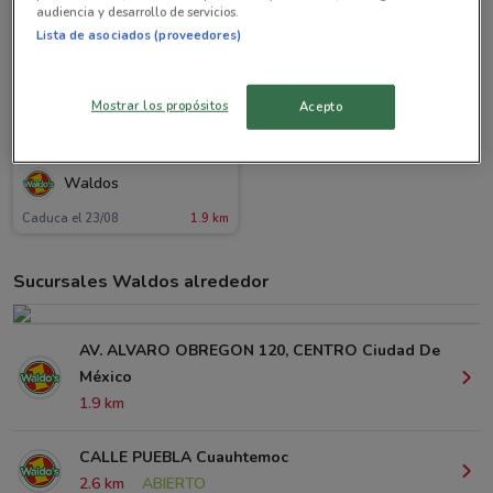
audiencia y desarrollo de servicios.
Lista de asociados (proveedores)
Mostrar los propósitos
Acepto
Waldos
Caduca el 23/08
1.9 km
Sucursales Waldos alrededor
AV. ALVARO OBREGON 120, CENTRO Ciudad De
México
1.9 km
CALLE PUEBLA Cuauhtemoc
2.6 km
ABIERTO