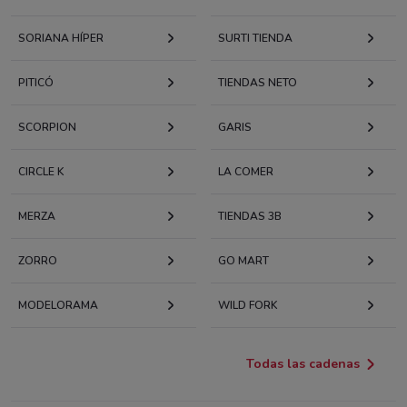
SORIANA HÍPER
SURTI TIENDA
PITICÓ
TIENDAS NETO
SCORPION
GARIS
CIRCLE K
LA COMER
MERZA
TIENDAS 3B
ZORRO
GO MART
MODELORAMA
WILD FORK
Todas las cadenas