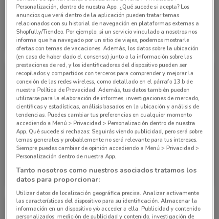
Personalización, dentro de nuestra App. ¿Qué sucede si acepta? Los
-3 DÍAS
anuncios que verá dentro de la aplicación pueden tratar temas
relacionados con su historial de navegación en plataformas externas a
Waldos
Waldos
Shopfully/Tiendeo. Por ejemplo, si un servicio vinculado a nosotros nos
informa que ha navegado por un sitio de viajes, podemos mostrarle
Caduca Lunes
1.9 km
Caduca el 31/08
1.9 km
ofertas con temas de vacaciones. Además, los datos sobre la ubicación
(en caso de haber dado el consenso) junto a la información sobre las
prestaciones de red, y los identificadores del dispositivo pueden ser
recopilados y compartidos con terceros para comprender y mejorar la
conexión de las redes wireless, como detallado en el párrafo 13.b de
nuestra Política de Provacidad. Además, tus datos también pueden
utilizarse para la elaboración de informes, investigaciones de mercado,
científicas y estadísticas, análisis basados en la ubicación y análisis de
tendencias. Puedes cambiar tus preferencias en cualquier momento
accediendo a Menú > Privacidad > Personalización dentro de nuestra
App. Qué sucede si rechazas: Seguirás viendo publicidad, pero será sobre
temas generales y probablemente no será relevante para tus intereses.
-3 DÍAS
Siempre puedes cambiar de opinión accediendo a Menú > Privacidad >
Personalización dentro de nuestra App.
Waldos
Waldos
Tanto nosotros como nuestros asociados tratamos los
datos para proporcionar:
Caduca Lunes
1.9 km
Caduca el 23/08
1.9 km
Utilizar datos de localización geográfica precisa. Analizar activamente
las características del dispositivo para su identificación. Almacenar la
información en un dispositivo y/o acceder a ella. Publicidad y contenido
personalizados, medición de publicidad y contenido, investigación de