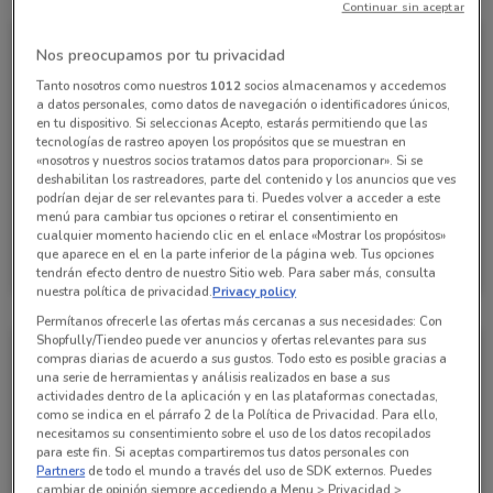
Continuar sin aceptar
Nos preocupamos por tu privacidad
Tanto nosotros como nuestros
1012
socios almacenamos y accedemos
a datos personales, como datos de navegación o identificadores únicos,
en tu dispositivo. Si seleccionas Acepto, estarás permitiendo que las
tecnologías de rastreo apoyen los propósitos que se muestran en
«nosotros y nuestros socios tratamos datos para proporcionar». Si se
deshabilitan los rastreadores, parte del contenido y los anuncios que ves
podrían dejar de ser relevantes para ti. Puedes volver a acceder a este
menú para cambiar tus opciones o retirar el consentimiento en
cualquier momento haciendo clic en el enlace «Mostrar los propósitos»
Waldos
que aparece en el en la parte inferior de la página web. Tus opciones
tendrán efecto dentro de nuestro Sitio web. Para saber más, consulta
Caduca el 16/08
1.9 km
nuestra política de privacidad.
Privacy policy
Permítanos ofrecerle las ofertas más cercanas a sus necesidades: Con
Shopfully/Tiendeo puede ver anuncios y ofertas relevantes para sus
compras diarias de acuerdo a sus gustos. Todo esto es posible gracias a
una serie de herramientas y análisis realizados en base a sus
actividades dentro de la aplicación y en las plataformas conectadas,
como se indica en el párrafo 2 de la Política de Privacidad. Para ello,
necesitamos su consentimiento sobre el uso de los datos recopilados
para este fin. Si aceptas compartiremos tus datos personales con
Partners
de todo el mundo a través del uso de SDK externos. Puedes
cambiar de opinión siempre accediendo a Menu > Privacidad >