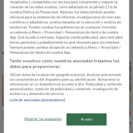
recopilados y compartidos con terceros para comprender y mejorar la
conexión de las redes wireless, como detallado en el párrafo 13.b de
DIRECCION, DEL VALLE Ciudad De México
nuestra Política de Provacidad. Además, tus datos también pueden
utilizarse para la elaboración de informes, investigaciones de mercado,
1.4 km
científicas y estadísticas, análisis basados en la ubicación y análisis de
tendencias. Puedes cambiar tus preferencias en cualquier momento
accediendo a Menú > Privacidad > Personalización dentro de nuestra
Todas las tiendas Walmart Express
App. Qué sucede si rechazas: Seguirás viendo publicidad, pero será sobre
temas generales y probablemente no será relevante para tus intereses.
Siempre puedes cambiar de opinión accediendo a Menú > Privacidad >
Otros catálogos cercanos
Personalización dentro de nuestra App.
Tanto nosotros como nuestros asociados tratamos los
datos para proporcionar:
Utilizar datos de localización geográfica precisa. Analizar activamente
las características del dispositivo para su identificación. Almacenar la
información en un dispositivo y/o acceder a ella. Publicidad y contenido
personalizados, medición de publicidad y contenido, investigación de
audiencia y desarrollo de servicios.
Lista de asociados (proveedores)
-3 DÍAS
-3 DÍAS
Mostrar los propósitos
Acepto
La Comer
Fresko
Tiendas