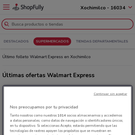
Xochimilco - 16034
DESTACADOS
SUPERMERCADOS
TIENDAS DEPARTAMENTALES
Último folleto Walmart Express en Xochimilco
Últimas ofertas Walmart Express
Continuar sin aceptar
Nos preocupamos por tu privacidad
Tanto nosotros como nuestros
1014
socios almacenamos y accedemos
a datos personales, como datos de navegación o identificadores únicos,
en tu dispositivo. Si seleccionas Acepto, estarás permitiendo que las
tecnologías de rastreo apoyen los propósitos que se muestran en