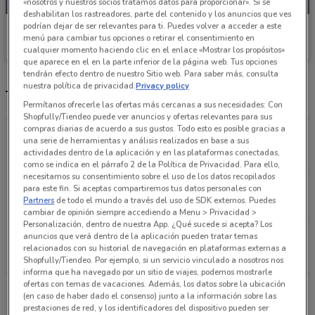
«nosotros y nuestros socios tratamos datos para proporcionar». Si se
deshabilitan los rastreadores, parte del contenido y los anuncios que ves
podrían dejar de ser relevantes para ti. Puedes volver a acceder a este
Walmart Express
menú para cambiar tus opciones o retirar el consentimiento en
cualquier momento haciendo clic en el enlace «Mostrar los propósitos»
Caduca el 31/12
449 m
que aparece en el en la parte inferior de la página web. Tus opciones
tendrán efecto dentro de nuestro Sitio web. Para saber más, consulta
nuestra política de privacidad.
Privacy policy
Tiendas Walmart Express más cercanas
Permítanos ofrecerle las ofertas más cercanas a sus necesidades: Con
Shopfully/Tiendeo puede ver anuncios y ofertas relevantes para sus
compras diarias de acuerdo a sus gustos. Todo esto es posible gracias a
Blvd. Xola, 407 Miguel Hidalgo
una serie de herramientas y análisis realizados en base a sus
449 m
actividades dentro de la aplicación y en las plataformas conectadas,
como se indica en el párrafo 2 de la Política de Privacidad. Para ello,
necesitamos su consentimiento sobre el uso de los datos recopilados
Av. Dakota 95 Altadena Miguel Hidalgo
para este fin. Si aceptas compartiremos tus datos personales con
Partners
de todo el mundo a través del uso de SDK externos. Puedes
763 m
cambiar de opinión siempre accediendo a Menu > Privacidad >
Personalización, dentro de nuestra App. ¿Qué sucede si acepta? Los
anuncios que verá dentro de la aplicación pueden tratar temas
A.v Michoacan, 38 Cuauhtémoc (cdmx)
relacionados con su historial de navegación en plataformas externas a
1.3 km
Shopfully/Tiendeo. Por ejemplo, si un servicio vinculado a nosotros nos
informa que ha navegado por un sitio de viajes, podemos mostrarle
ofertas con temas de vacaciones. Además, los datos sobre la ubicación
Georgia 53 Miguel Hidalgo
(en caso de haber dado el consenso) junto a la información sobre las
1.3 km
prestaciones de red, y los identificadores del dispositivo pueden ser