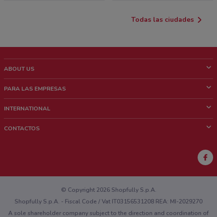
Todas las ciudades
ABOUT US
¿Que es ShopFully?
PARA LAS EMPRESAS
¿Quiénes Somos?
¿Qué Hacemos?
INTERNATIONAL
News & Media
Contacto comercial
Italy
CONTACTOS
Trabaja con nosotros
Brazil
Notificaciones sobre los puntos de venta
France
Notificaciones sobre los folletos
Australia
¿Encontraste un problema en la web o en la aplicación?
New Zealand
© Copyright 2026 Shopfully S.p.A.
Shopfully S.p.A. - Fiscal Code / Vat IT03156531208 REA: MI-2029270
A sole shareholder company subject to the direction and coordination of