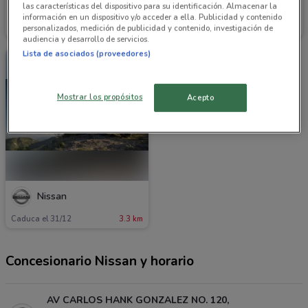
Nissan
Nissan
las características del dispositivo para su identificación. Almacenar la
información en un dispositivo y/o acceder a ella. Publicidad y contenido
personalizados, medición de publicidad y contenido, investigación de
Caduca el 03/09
3.3 km
Caduca el 31/12
3.3 km
audiencia y desarrollo de servicios.
Lista de asociados (proveedores)
Mostrar los propósitos
Acepto
Nissan
Caduca el 31/12
3.3 km
Concesionario Nissan y horario
AV CARLOS HANK GONZALEZ NO. 120,