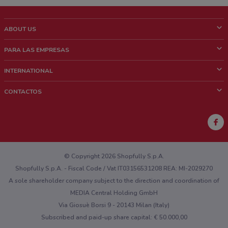
ABOUT US
¿Que es ShopFully?
PARA LAS EMPRESAS
¿Quiénes Somos?
¿Qué Hacemos?
INTERNATIONAL
News & Media
Contacto comercial
Italy
CONTACTOS
Trabaja con nosotros
Brazil
Notificaciones sobre los puntos de venta
France
Notificaciones sobre los folletos
Australia
¿Encontraste un problema en la web o en la aplicación?
New Zealand
© Copyright 2026 Shopfully S.p.A.
Shopfully S.p.A. - Fiscal Code / Vat IT03156531208 REA: MI-2029270
A sole shareholder company subject to the direction and coordination of
MEDIA Central Holding GmbH
Via Giosuè Borsi 9 - 20143 Milan (Italy)
Subscribed and paid-up share capital: € 50.000,00