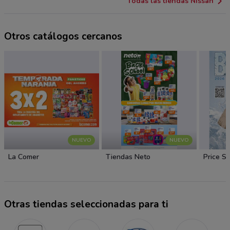
Todas las tiendas Nissan
Otros catálogos cercanos
NUEVO
NUEVO
La Comer
Tiendas Neto
Price S
Otras tiendas seleccionadas para ti