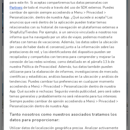
para este fin. Si aceptas compartiremos tus datos personales con
Partners
de todo el mundo a través del uso de SDK externos. Puedes
cambiar de opinión siempre accediendo a Menu > Privacidad >
Personalización, dentro de nuestra App. ¿Qué sucede si acepta? Los
anuncios que verá dentro de la aplicación pueden tratar temas
relacionados con su historial de navegación en plataformas externas a
Shopfully/Tiendeo. Por ejemplo, si un servicio vinculado a nosotros nos
informa que ha navegado por un sitio de viajes, podemos mostrarle
NUEVO
NUEVO
ofertas con temas de vacaciones. Además, los datos sobre la ubicación
(en caso de haber dado el consenso) junto a la información sobre las
Nissan
Nissan
prestaciones de red, y los identificadores del dispositivo pueden ser
recopilados y compartidos con terceros para comprender y mejorar la
conexión de las redes wireless, como detallado en el párrafo 13.b de
Caduca el 05/08
3.3 km
Caduca el 05/08
3.3 km
nuestra Política de Provacidad. Además, tus datos también pueden
utilizarse para la elaboración de informes, investigaciones de mercado,
científicas y estadísticas, análisis basados en la ubicación y análisis de
tendencias. Puedes cambiar tus preferencias en cualquier momento
accediendo a Menú > Privacidad > Personalización dentro de nuestra
App. Qué sucede si rechazas: Seguirás viendo publicidad, pero será sobre
temas generales y probablemente no será relevante para tus intereses.
Siempre puedes cambiar de opinión accediendo a Menú > Privacidad >
Personalización dentro de nuestra App.
Tanto nosotros como nuestros asociados tratamos los
datos para proporcionar:
Utilizar datos de localización geográfica precisa. Analizar activamente