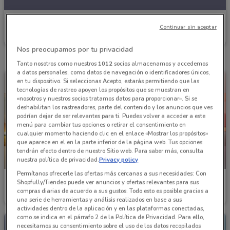
Nissan
Continuar sin aceptar
Caduca el 05/08
3.3 km
Nos preocupamos por tu privacidad
Tanto nosotros como nuestros
1012
socios almacenamos y accedemos
a datos personales, como datos de navegación o identificadores únicos,
en tu dispositivo. Si seleccionas Acepto, estarás permitiendo que las
tecnologías de rastreo apoyen los propósitos que se muestran en
«nosotros y nuestros socios tratamos datos para proporcionar». Si se
deshabilitan los rastreadores, parte del contenido y los anuncios que ves
podrían dejar de ser relevantes para ti. Puedes volver a acceder a este
menú para cambiar tus opciones o retirar el consentimiento en
cualquier momento haciendo clic en el enlace «Mostrar los propósitos»
que aparece en el en la parte inferior de la página web. Tus opciones
tendrán efecto dentro de nuestro Sitio web. Para saber más, consulta
nuestra política de privacidad.
Privacy policy
NUEVO
NUEVO
Permítanos ofrecerle las ofertas más cercanas a sus necesidades: Con
Nissan
Nissan
Shopfully/Tiendeo puede ver anuncios y ofertas relevantes para sus
compras diarias de acuerdo a sus gustos. Todo esto es posible gracias a
Caduca el 05/08
3.3 km
Caduca el 05/08
3.3 km
una serie de herramientas y análisis realizados en base a sus
actividades dentro de la aplicación y en las plataformas conectadas,
como se indica en el párrafo 2 de la Política de Privacidad. Para ello,
necesitamos su consentimiento sobre el uso de los datos recopilados