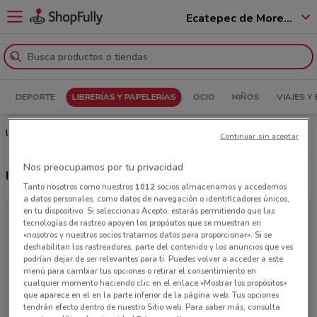
Ecatepec de Morelos - 55100
DEPORTE
LIBRERÍAS Y PAPELERÍAS
OCIO
NIÑOS
VIAJES Y
Último folleto Librería Maranatha en Ecatepec de Morelos
Continuar sin aceptar
Nos preocupamos por tu privacidad
Últimas ofertas Librería Maranatha
Tanto nosotros como nuestros
1012
socios almacenamos y accedemos
a datos personales, como datos de navegación o identificadores únicos,
en tu dispositivo. Si seleccionas Acepto, estarás permitiendo que las
tecnologías de rastreo apoyen los propósitos que se muestran en
«nosotros y nuestros socios tratamos datos para proporcionar». Si se
deshabilitan los rastreadores, parte del contenido y los anuncios que ves
podrían dejar de ser relevantes para ti. Puedes volver a acceder a este
menú para cambiar tus opciones o retirar el consentimiento en
cualquier momento haciendo clic en el enlace «Mostrar los propósitos»
que aparece en el en la parte inferior de la página web. Tus opciones
tendrán efecto dentro de nuestro Sitio web. Para saber más, consulta