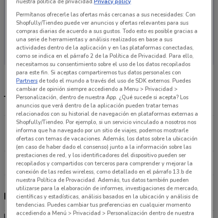
nuestra política de privacidad.
Privacy policy
Permítanos ofrecerle las ofertas más cercanas a sus necesidades: Con
Shopfully/Tiendeo puede ver anuncios y ofertas relevantes para sus
compras diarias de acuerdo a sus gustos. Todo esto es posible gracias a
En este momento no hay ofertas vigentes
una serie de herramientas y análisis realizados en base a sus
actividades dentro de la aplicación y en las plataformas conectadas,
como se indica en el párrafo 2 de la Política de Privacidad. Para ello,
necesitamos su consentimiento sobre el uso de los datos recopilados
para este fin. Si aceptas compartiremos tus datos personales con
Partners
de todo el mundo a través del uso de SDK externos. Puedes
cambiar de opinión siempre accediendo a Menu > Privacidad >
Personalización, dentro de nuestra App. ¿Qué sucede si acepta? Los
Tiendas Librería Maranatha más cercanas
anuncios que verá dentro de la aplicación pueden tratar temas
relacionados con su historial de navegación en plataformas externas a
Shopfully/Tiendeo. Por ejemplo, si un servicio vinculado a nosotros nos
Av. Montevideo No. 363 Gustavo A Madero
informa que ha navegado por un sitio de viajes, podemos mostrarle
12.6 km
ofertas con temas de vacaciones. Además, los datos sobre la ubicación
(en caso de haber dado el consenso) junto a la información sobre las
prestaciones de red, y los identificadores del dispositivo pueden ser
Todas las tiendas Librería Maranatha
recopilados y compartidos con terceros para comprender y mejorar la
conexión de las redes wireless, como detallado en el párrafo 13.b de
nuestra Política de Provacidad. Además, tus datos también pueden
utilizarse para la elaboración de informes, investigaciones de mercado,
Librería Maranatha
científicas y estadísticas, análisis basados en la ubicación y análisis de
tendencias. Puedes cambiar tus preferencias en cualquier momento
accediendo a Menú > Privacidad > Personalización dentro de nuestra
libros