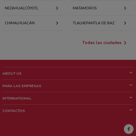
NEZAHUALCÓYOTL
MATAMOROS
CHIMALHUACÁN
TLALNEPANTLA DE BAZ
Todas las ciudades
ABOUT US
¿Que es ShopFully?
PARA LAS EMPRESAS
¿Quiénes Somos?
¿Qué Hacemos?
INTERNATIONAL
News & Media
Contacto comercial
Italy
CONTACTOS
Trabaja con nosotros
Brazil
Notificaciones sobre los puntos de venta
France
Notificaciones sobre los folletos