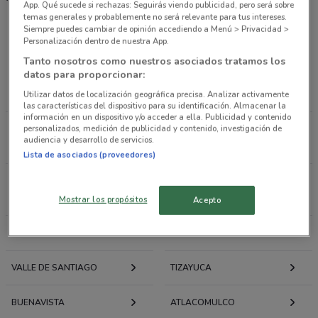
App. Qué sucede si rechazas: Seguirás viendo publicidad, pero será sobre
temas generales y probablemente no será relevante para tus intereses.
Siempre puedes cambiar de opinión accediendo a Menú > Privacidad >
Ofertas folletos y catálogos por ciudad a tu
Personalización dentro de nuestra App.
alrededor
Tanto nosotros como nuestros asociados tratamos los
datos para proporcionar:
Utilizar datos de localización geográfica precisa. Analizar activamente
ECATEPEC DE MORELOS
PROGRESO
las características del dispositivo para su identificación. Almacenar la
información en un dispositivo y/o acceder a ella. Publicidad y contenido
personalizados, medición de publicidad y contenido, investigación de
IXMIQUILPAN
SAN CRISTÓBAL DE LAS
audiencia y desarrollo de servicios.
CASAS
Lista de asociados (proveedores)
ALLENDE
COACALCO DE
BERRIOZÁBAL
Mostrar los propósitos
Acepto
MORELOS
EMILIANO ZAPATA
VALLE DE SANTIAGO
TIZAYUCA
BUENAVISTA
ATLACOMULCO