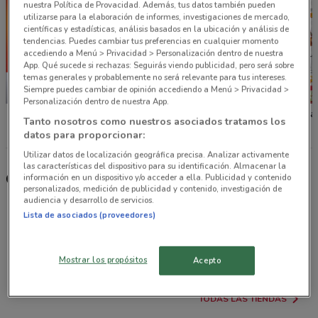
nuestra Política de Provacidad. Además, tus datos también pueden
utilizarse para la elaboración de informes, investigaciones de mercado,
científicas y estadísticas, análisis basados en la ubicación y análisis de
tendencias. Puedes cambiar tus preferencias en cualquier momento
accediendo a Menú > Privacidad > Personalización dentro de nuestra
App. Qué sucede si rechazas: Seguirás viendo publicidad, pero será sobre
temas generales y probablemente no será relevante para tus intereses.
Siempre puedes cambiar de opinión accediendo a Menú > Privacidad >
NUEVO
NUEVO
Personalización dentro de nuestra App.
La Comer
Tiendas Neto
Soriana
Tanto nosotros como nuestros asociados tratamos los
datos para proporcionar:
Utilizar datos de localización geográfica precisa. Analizar activamente
las características del dispositivo para su identificación. Almacenar la
Otras tiendas seleccionadas para ti
información en un dispositivo y/o acceder a ella. Publicidad y contenido
personalizados, medición de publicidad y contenido, investigación de
audiencia y desarrollo de servicios.
Lista de asociados (proveedores)
La Comer
Tiendas Neto
Soriana Híper
Soriana Súper
Mostrar los propósitos
Acepto
TODAS LAS TIENDAS