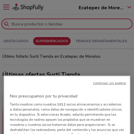
Ecatepec de Morelos - 55100
DESTACADOS
SUPERMERCADOS
TIENDAS DEPARTAMENTALES
Último folleto Surti Tienda en Ecatepec de Morelos
Últimas ofertas Surti Tienda
Continuar sin aceptar
Nos preocupamos por tu privacidad
Tanto nosotros como nuestros
1012
socios almacenamos y accedemos
a datos personales, como datos de navegación o identificadores únicos,
en tu dispositivo. Si seleccionas Acepto, estarás permitiendo que las
tecnologías de rastreo apoyen los propósitos que se muestran en
«nosotros y nuestros socios tratamos datos para proporcionar». Si se
deshabilitan los rastreadores, parte del contenido y los anuncios que ves