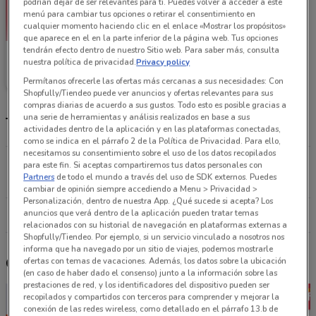
podrían dejar de ser relevantes para ti. Puedes volver a acceder a este
menú para cambiar tus opciones o retirar el consentimiento en
cualquier momento haciendo clic en el enlace «Mostrar los propósitos»
que aparece en el en la parte inferior de la página web. Tus opciones
tendrán efecto dentro de nuestro Sitio web. Para saber más, consulta
Surti Tienda
nuestra política de privacidad.
Privacy policy
21.1 km
Permítanos ofrecerle las ofertas más cercanas a sus necesidades: Con
Shopfully/Tiendeo puede ver anuncios y ofertas relevantes para sus
compras diarias de acuerdo a sus gustos. Todo esto es posible gracias a
una serie de herramientas y análisis realizados en base a sus
Tiendas Surti Tienda más cercanas
actividades dentro de la aplicación y en las plataformas conectadas,
como se indica en el párrafo 2 de la Política de Privacidad. Para ello,
necesitamos su consentimiento sobre el uso de los datos recopilados
Área Federal Central de Abastos Iztapalapa
para este fin. Si aceptas compartiremos tus datos personales con
Partners
de todo el mundo a través del uso de SDK externos. Puedes
21.1 km
CERRADO
cambiar de opinión siempre accediendo a Menu > Privacidad >
Personalización, dentro de nuestra App. ¿Qué sucede si acepta? Los
anuncios que verá dentro de la aplicación pueden tratar temas
Todas las tiendas Surti Tienda
relacionados con su historial de navegación en plataformas externas a
Shopfully/Tiendeo. Por ejemplo, si un servicio vinculado a nosotros nos
informa que ha navegado por un sitio de viajes, podemos mostrarle
Otros catálogos cercanos
ofertas con temas de vacaciones. Además, los datos sobre la ubicación
(en caso de haber dado el consenso) junto a la información sobre las
prestaciones de red, y los identificadores del dispositivo pueden ser
recopilados y compartidos con terceros para comprender y mejorar la
conexión de las redes wireless, como detallado en el párrafo 13.b de