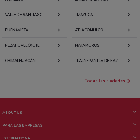
VALLE DE SANTIAGO
TIZAYUCA
BUENAVISTA
ATLACOMULCO
NEZAHUALCÓYOTL
MATAMOROS
CHIMALHUACÁN
TLALNEPANTLA DE BAZ
Todas las ciudades
ABOUT US
¿Que es ShopFully?
PARA LAS EMPRESAS
¿Quiénes Somos?
¿Qué Hacemos?
INTERNATIONAL