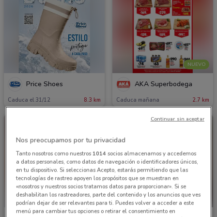
NUEVO
Price Shoes
AKÁ Superbodega
Caduca el 31/12
8.3 km
Caduca mañana
2.7 km
Continuar sin aceptar
Nos preocupamos por tu privacidad
Tanto nosotros como nuestros
1014
socios almacenamos y accedemos
a datos personales, como datos de navegación o identificadores únicos,
en tu dispositivo. Si seleccionas Acepto, estarás permitiendo que las
tecnologías de rastreo apoyen los propósitos que se muestran en
«nosotros y nuestros socios tratamos datos para proporcionar». Si se
deshabilitan los rastreadores, parte del contenido y los anuncios que ves
podrían dejar de ser relevantes para ti. Puedes volver a acceder a este
menú para cambiar tus opciones o retirar el consentimiento en