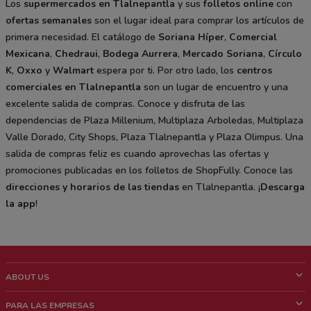
Los
supermercados en Tlalnepantla
y sus
folletos online
con
ofertas semanales
son el lugar ideal para comprar los artículos de
primera necesidad. El catálogo de
Soriana Híper
,
Comercial
Mexicana
,
Chedraui
,
Bodega Aurrera
,
Mercado Soriana
,
Círculo
K
,
Oxxo
y
Walmart
espera por ti. Por otro lado, los
centros
comerciales en Tlalnepantla
son un lugar de encuentro y una
excelente salida de compras. Conoce y disfruta de las
dependencias de Plaza Millenium, Multiplaza Arboledas, Multiplaza
Valle Dorado, City Shops, Plaza Tlalnepantla y Plaza Olimpus. Una
salida de compras feliz es cuando aprovechas las ofertas y
promociones publicadas en los folletos de ShopFully. Conoce las
direcciones y horarios de las tiendas
en Tlalnepantla. ¡
Descarga
la app
!
ABOUT US
¿Que es ShopFully?
PARA LAS EMPRESAS