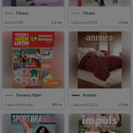
PRÓXIMAMENTE
Cklass
Cklass
Inicio 01/09
1.8 km
Caduca el 31/08
1.8 km
-4 DÍAS
Soriana Híper
Andrea
Caduca Miércoles
889 m
Caduca el 31/12
1.8 km