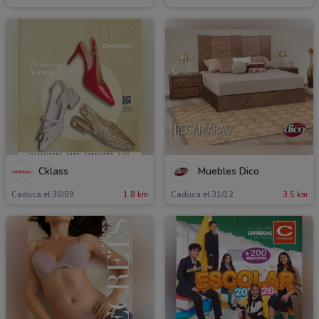
Cklass
Muebles Dico
Caduca el 30/09
1.8 km
Caduca el 31/12
3.5 km