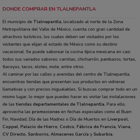
DONDE COMPRAR EN TLALNEPANTLA
El municipio de
Tlalnepantla
, localizado al norte de la Zona
Metropolitana del Valle de México, cuenta con gran cantidad de
atractivos turísticos, los cuales deben ser visitados por los
visitantes que elijan al estado de México como su destino
vacacional. Se puede saborear la cocina típica mexicana en casi
todos sus variados sabores: carnitas, chicharrón, pambazos, tortas,
tlacoyos, tacos, elotes, mole, entre otros.
Al caminar por las calles y avenidas del centro de Tlalnepantla,
encuentras tiendas que presentan sus productos en vidrieras
llamativas y con precios inigualables. Si buscas comprar todo en un
mismo lugar, lo mejor que puedes hacer es visitar las instalaciones
de las
tiendas departamentales
de Tlalnepantla
. Para ello,
aprovecha las
promociones
en fechas especiales como el Buen
Fin, Navidad, Día de las Madres o Día de Muertos en
Liverpool
,
Coppel
,
Palacio de Hierro
,
Costco
,
Fábrica de Francia
,
Viana
,
CV Directo
,
Sanborns
,
Almacenes García
y
Suburbia
.