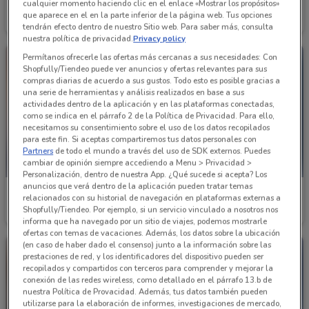
Cklass
Andrea
cualquier momento haciendo clic en el enlace «Mostrar los propósitos»
que aparece en el en la parte inferior de la página web. Tus opciones
Caduca el 31/08
1.8 km
Caduca el 31/12
1.8 km
tendrán efecto dentro de nuestro Sitio web. Para saber más, consulta
nuestra política de privacidad.
Privacy policy
Permítanos ofrecerle las ofertas más cercanas a sus necesidades: Con
Shopfully/Tiendeo puede ver anuncios y ofertas relevantes para sus
compras diarias de acuerdo a sus gustos. Todo esto es posible gracias a
una serie de herramientas y análisis realizados en base a sus
actividades dentro de la aplicación y en las plataformas conectadas,
como se indica en el párrafo 2 de la Política de Privacidad. Para ello,
necesitamos su consentimiento sobre el uso de los datos recopilados
para este fin. Si aceptas compartiremos tus datos personales con
Partners
de todo el mundo a través del uso de SDK externos. Puedes
cambiar de opinión siempre accediendo a Menu > Privacidad >
Personalización, dentro de nuestra App. ¿Qué sucede si acepta? Los
anuncios que verá dentro de la aplicación pueden tratar temas
Cklass
Cklass
relacionados con su historial de navegación en plataformas externas a
Shopfully/Tiendeo. Por ejemplo, si un servicio vinculado a nosotros nos
Caduca el 31/08
1.8 km
Caduca el 31/08
1.8 km
informa que ha navegado por un sitio de viajes, podemos mostrarle
ofertas con temas de vacaciones. Además, los datos sobre la ubicación
(en caso de haber dado el consenso) junto a la información sobre las
prestaciones de red, y los identificadores del dispositivo pueden ser
recopilados y compartidos con terceros para comprender y mejorar la
conexión de las redes wireless, como detallado en el párrafo 13.b de
nuestra Política de Provacidad. Además, tus datos también pueden
utilizarse para la elaboración de informes, investigaciones de mercado,