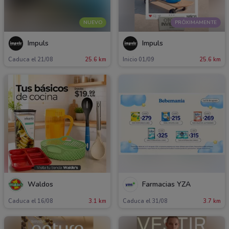
NUEVO
PRÓXIMAMENTE
Impuls
Impuls
Caduca el 21/08
25.6 km
Inicio 01/09
25.6 km
Waldos
Farmacias YZA
Caduca el 16/08
3.1 km
Caduca el 31/08
3.7 km