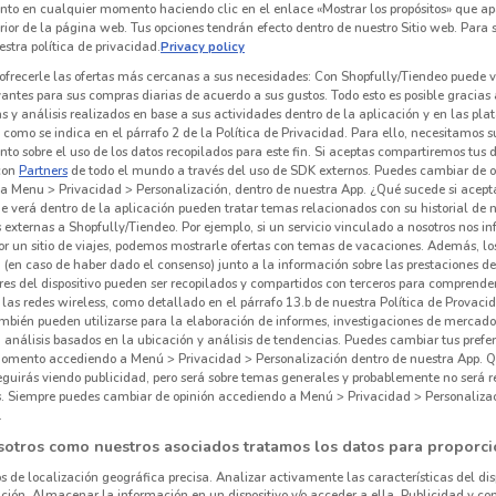
nto en cualquier momento haciendo clic en el enlace «Mostrar los propósitos» que ap
erior de la página web. Tus opciones tendrán efecto dentro de nuestro Sitio web. Para
stra política de privacidad.
Privacy policy
ofrecerle las ofertas más cercanas a sus necesidades: Con Shopfully/Tiendeo puede v
vantes para sus compras diarias de acuerdo a sus gustos. Todo esto es posible gracias 
 y análisis realizados en base a sus actividades dentro de la aplicación y en las pl
como se indica en el párrafo 2 de la Política de Privacidad. Para ello, necesitamos s
to sobre el uso de los datos recopilados para este fin. Si aceptas compartiremos tus 
con
Partners
de todo el mundo a través del uso de SDK externos. Puedes cambiar de o
a Menu > Privacidad > Personalización, dentro de nuestra App. ¿Qué sucede si acept
e verá dentro de la aplicación pueden tratar temas relacionados con su historial de
externas a Shopfully/Tiendeo. Por ejemplo, si un servicio vinculado a nosotros nos i
r un sitio de viajes, podemos mostrarle ofertas con temas de vacaciones. Además, lo
 (en caso de haber dado el consenso) junto a la información sobre las prestaciones de 
res del dispositivo pueden ser recopilados y compartidos con terceros para comprende
1.4 km
 las redes wireless, como detallado en el párrafo 13.b de nuestra Política de Provac
mbién pueden utilizarse para la elaboración de informes, investigaciones de mercado,
, análisis basados en la ubicación y análisis de tendencias. Puedes cambiar tus prefe
Pre
omento accediendo a Menú > Privacidad > Personalización dentro de nuestra App. Q
eguirás viendo publicidad, pero será sobre temas generales y probablemente no será r
es. Siempre puedes cambiar de opinión accediendo a Menú > Privacidad > Personaliza
Agen
.
sotros como nuestros asociados tratamos los datos para proporci
os de localización geográfica precisa. Analizar activamente las características del dis
ación. Almacenar la información en un dispositivo y/o acceder a ella. Publicidad y co