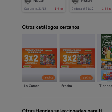
Nissan
Nissan
Caduca el 31/12
1.4 km
Caduca el 31/12
1.4 km
Otros catálogos cercanos
-5 DÍAS
-5 DÍAS
La Comer
Fresko
Tiendas
Otras tiendas seleccionadas para ti