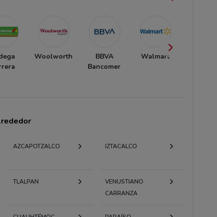
dega
Woolworth
BBVA
Walmart
Banort
rrera
Bancomer
alrededor
AZCAPOTZALCO
IZTACALCO
TLALPAN
VENUSTIANO
CARRANZA
CUAUHTÉMOC
PARAÍSO