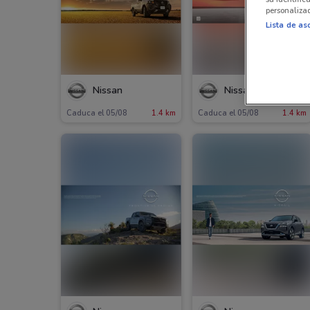
personalizad
Lista de as
Nissan
Nissan
Caduca el 05/08
1.4 km
Caduca el 05/08
1.4 km