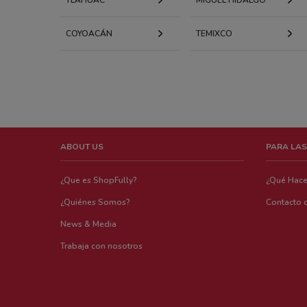
COYOACÁN
TEMIXCO
ABOUT US
PARA LAS
¿Que es ShopFully?
¿Qué Hac
¿Quiénes Somos?
Contacto 
News & Media
Trabaja con nosotros