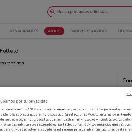
A
RESTAURANTES
AUTOS
BANCOS Y SERVICIOS
DEPOR
Folleto
san cerca de ti
Con
Con
upamos por tu privacidad
ros como nuestros
1014
socios almacenamos y accedemos a datos personales, como 
 identificadores únicos, en tu dispositivo. Si seleccionas Acepto, estarás permitiendo
de rastreo apoyen los propósitos que se muestran en «nosotros y nuestros socios trat
». Si se deshabilitan los rastreadores, parte del contenido y los anuncios que ves podr
es para ti. Puedes volver a acceder a este menú para cambiar tus opciones o retirar el