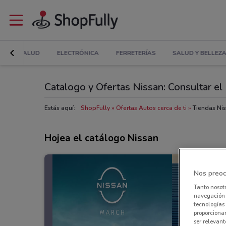
IAS Y SALUD
ELECTRÓNICA
FERRETERÍAS
SALUD Y BELLEZ
Catalogo y Ofertas Nissan: Consultar el 
Estás aquí:
ShopFully
Ofertas Autos cerca de ti
Tiendas Nis
Hojea el catálogo Nissan
Nos preoc
Tanto nosot
navegación o
tecnologías 
proporcionar
ser relevant