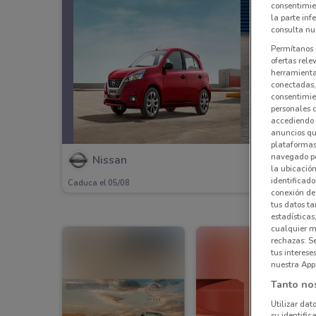
consentimie
la parte inf
consulta nue
Permítanos 
ofertas rele
herramientas
conectadas, 
consentimien
personales 
accediendo 
anuncios qu
plataformas 
navegado po
Nissan
la ubicación
identificado
Caduca el 05/08
conexión de
tus datos ta
estadísticas
cualquier m
rechazas: S
tus interes
nuestra App
Tanto no
Utilizar dat
su identific