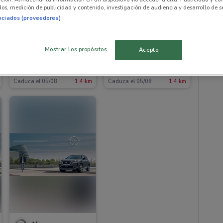
os, medición de publicidad y contenido, investigación de audiencia y desarrollo de se
ociados (proveedores)
Mostrar los propósitos
Acepto
Nissan
Nissan
Caduca el 05/08
1.4 km
Caduca el 05/08
1.4 km