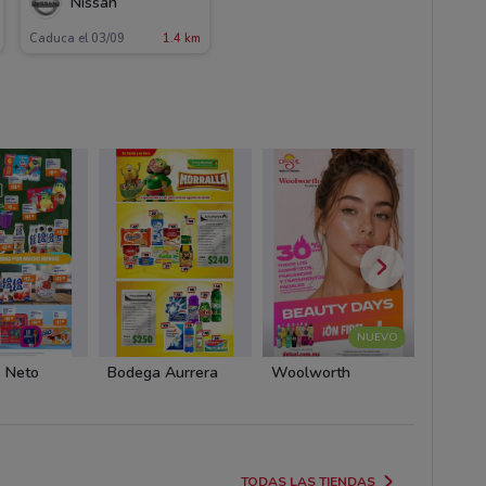
Nissan
Caduca el 03/09
1.4 km
NUEVO
 Neto
Bodega Aurrera
Woolworth
BBVA 
TODAS LAS TIENDAS