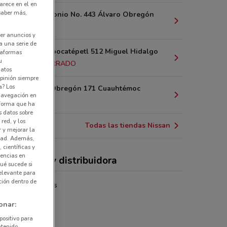
arece en el en
 saber más,
Av. San Antonio No. 443 Álvaro Obregón
2.5 km
er anuncios y
a una serie de
Eje 8 av. Popocatépetl 512 Miguel Hidalgo
ataformas
u
2.8 km
CERRADO
datos
pinión siempre
a? Los
Av. Álvaro Obregón 171 Cuauhtémoc
 navegación en
3.2 km
nforma que ha
s datos sobre
red, y los
Todas las tiendas Nissan
r y mejorar la
idad. Además,
 científicas y
rencias en
cios, carros y distribuidora
ué sucede si
elevante para
ción dentro de
cias automotrices
onar:
positivo para
ntenido