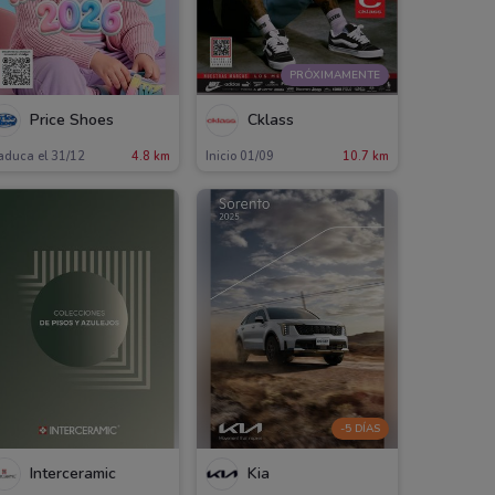
PRÓXIMAMENTE
Price Shoes
Cklass
aduca el 31/12
4.8 km
Inicio 01/09
10.7 km
-5 DÍAS
Interceramic
Kia