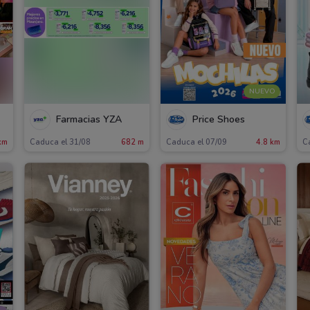
NUEVO
Farmacias YZA
Price Shoes
km
Caduca el 31/08
682 m
Caduca el 07/09
4.8 km
C