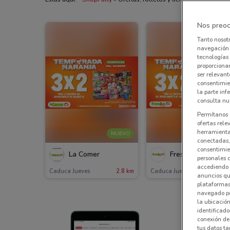
Nos preoc
Tanto nosot
navegación o
tecnologías 
proporcionar
ser relevant
consentimie
la parte inf
consulta nue
Permítanos 
ofertas rele
herramientas
NUEVO
NUEV
conectadas, 
consentimien
La Comer
Fresko
personales 
accediendo 
Caduca Jueves
2.8 km
Caduca Jueves
6.8 
anuncios qu
plataformas 
navegado po
la ubicación
identificado
conexión de
tus datos ta