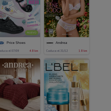
NUEVO
Price Shoes
Andrea
aduca el 07/09
4.8 km
Caduca el 31/12
1.8 km