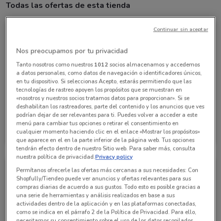
Todas las ofertas de esta tienda
Continuar sin aceptar
Nos preocupamos por tu privacidad
Tanto nosotros como nuestros
1012
socios almacenamos y accedemos
a datos personales, como datos de navegación o identificadores únicos,
en tu dispositivo. Si seleccionas Acepto, estarás permitiendo que las
tecnologías de rastreo apoyen los propósitos que se muestran en
«nosotros y nuestros socios tratamos datos para proporcionar». Si se
deshabilitan los rastreadores, parte del contenido y los anuncios que ves
podrían dejar de ser relevantes para ti. Puedes volver a acceder a este
Soriana Mercado
menú para cambiar tus opciones o retirar el consentimiento en
cualquier momento haciendo clic en el enlace «Mostrar los propósitos»
Caduca Miércoles
2.4 km
que aparece en el en la parte inferior de la página web. Tus opciones
tendrán efecto dentro de nuestro Sitio web. Para saber más, consulta
nuestra política de privacidad.
Privacy policy
Permítanos ofrecerle las ofertas más cercanas a sus necesidades: Con
Shopfully/Tiendeo puede ver anuncios y ofertas relevantes para sus
compras diarias de acuerdo a sus gustos. Todo esto es posible gracias a
una serie de herramientas y análisis realizados en base a sus
actividades dentro de la aplicación y en las plataformas conectadas,
como se indica en el párrafo 2 de la Política de Privacidad. Para ello,
necesitamos su consentimiento sobre el uso de los datos recopilados