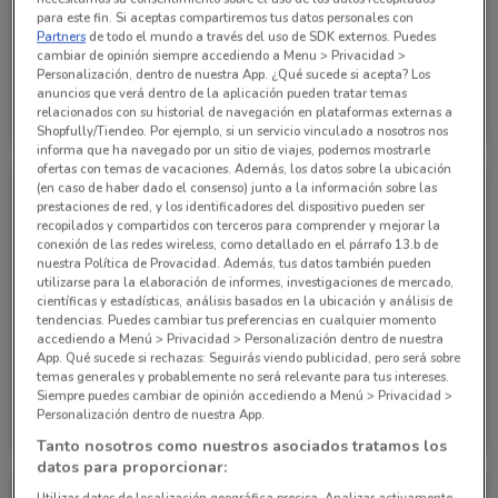
para este fin. Si aceptas compartiremos tus datos personales con
Partners
de todo el mundo a través del uso de SDK externos. Puedes
NUEVO
NUEVO
cambiar de opinión siempre accediendo a Menu > Privacidad >
Personalización, dentro de nuestra App. ¿Qué sucede si acepta? Los
Soriana Mercado
Soriana Mercado
anuncios que verá dentro de la aplicación pueden tratar temas
relacionados con su historial de navegación en plataformas externas a
Shopfully/Tiendeo. Por ejemplo, si un servicio vinculado a nosotros nos
Caduca hoy
2.4 km
Caduca hoy
2.4 km
informa que ha navegado por un sitio de viajes, podemos mostrarle
ofertas con temas de vacaciones. Además, los datos sobre la ubicación
(en caso de haber dado el consenso) junto a la información sobre las
prestaciones de red, y los identificadores del dispositivo pueden ser
recopilados y compartidos con terceros para comprender y mejorar la
conexión de las redes wireless, como detallado en el párrafo 13.b de
nuestra Política de Provacidad. Además, tus datos también pueden
utilizarse para la elaboración de informes, investigaciones de mercado,
científicas y estadísticas, análisis basados en la ubicación y análisis de
tendencias. Puedes cambiar tus preferencias en cualquier momento
accediendo a Menú > Privacidad > Personalización dentro de nuestra
App. Qué sucede si rechazas: Seguirás viendo publicidad, pero será sobre
NUEVO
NUEVO
temas generales y probablemente no será relevante para tus intereses.
Siempre puedes cambiar de opinión accediendo a Menú > Privacidad >
Soriana Mercado
Soriana Mercado
Personalización dentro de nuestra App.
Caduca hoy
2.4 km
Caduca hoy
2.4 km
Tanto nosotros como nuestros asociados tratamos los
datos para proporcionar:
Utilizar datos de localización geográfica precisa. Analizar activamente