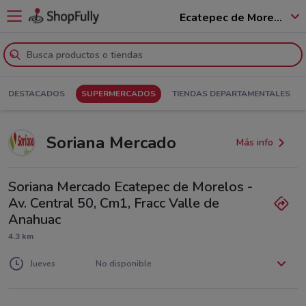
Ecatepec de Morelos - 55100
DESTACADOS
SUPERMERCADOS
TIENDAS DEPARTAMENTALES
Soriana Mercado
Más info
Soriana Mercado Ecatepec de Morelos -
Av. Central 50, Cm1, Fracc Valle de
Anahuac
4.3 km
Lunes
Martes
Miércoles
No disponible
No disponible
No disponible
Jueves
No disponible
Viernes
Sábado
Domingo
No disponible
No disponible
No disponible