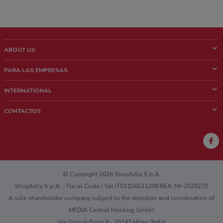
ABOUT US
¿Que es ShopFully?
PARA LAS EMPRESAS
¿Quiénes Somos?
¿Qué Hacemos?
INTERNATIONAL
News & Media
Contacto comercial
Italy
CONTACTOS
Trabaja con nosotros
Brazil
Notificaciones sobre los puntos de venta
France
Notificaciones sobre los folletos
Australia
¿Encontraste un problema en la web o en la aplicación?
New Zealand
© Copyright 2026 Shopfully S.p.A.
Shopfully S.p.A. - Fiscal Code / Vat IT03156531208 REA: MI-2029270
A sole shareholder company subject to the direction and coordination of
MEDIA Central Holding GmbH
Via Giosuè Borsi 9 - 20143 Milan (Italy)