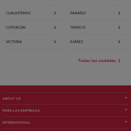
CUAUHTÉMOC
PARAÍSO
COYOACÁN
TEMIXCO
VICTORIA
JUÁREZ
Todas las ciudades
ABOUT US
¿Que es ShopFully?
PARA LAS EMPRESAS
¿Quiénes Somos?
¿Qué Hacemos?
INTERNATIONAL
News & Media
Contacto comercial