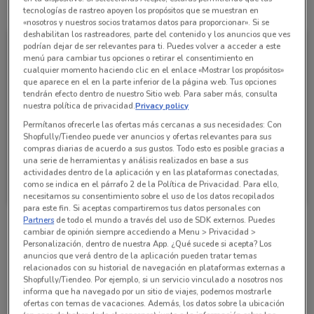
Todas las ofertas de esta tienda
tecnologías de rastreo apoyen los propósitos que se muestran en
«nosotros y nuestros socios tratamos datos para proporcionar». Si se
deshabilitan los rastreadores, parte del contenido y los anuncios que ves
podrían dejar de ser relevantes para ti. Puedes volver a acceder a este
menú para cambiar tus opciones o retirar el consentimiento en
cualquier momento haciendo clic en el enlace «Mostrar los propósitos»
que aparece en el en la parte inferior de la página web. Tus opciones
tendrán efecto dentro de nuestro Sitio web. Para saber más, consulta
nuestra política de privacidad.
Privacy policy
Permítanos ofrecerle las ofertas más cercanas a sus necesidades: Con
Shopfully/Tiendeo puede ver anuncios y ofertas relevantes para sus
compras diarias de acuerdo a sus gustos. Todo esto es posible gracias a
una serie de herramientas y análisis realizados en base a sus
La Parisina
actividades dentro de la aplicación y en las plataformas conectadas,
como se indica en el párrafo 2 de la Política de Privacidad. Para ello,
2.2 km
necesitamos su consentimiento sobre el uso de los datos recopilados
para este fin. Si aceptas compartiremos tus datos personales con
Partners
de todo el mundo a través del uso de SDK externos. Puedes
cambiar de opinión siempre accediendo a Menu > Privacidad >
Sucursales La Parisina alrededor
Personalización, dentro de nuestra App. ¿Qué sucede si acepta? Los
anuncios que verá dentro de la aplicación pueden tratar temas
relacionados con su historial de navegación en plataformas externas a
Shopfully/Tiendeo. Por ejemplo, si un servicio vinculado a nosotros nos
Av. Cuauhtemoc No. 463 Col. Piedad Narvarte
informa que ha navegado por un sitio de viajes, podemos mostrarle
Benito Juárez (cdmx)
ofertas con temas de vacaciones. Además, los datos sobre la ubicación