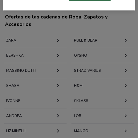
Ofertas de las cadenas de Ropa, Zapatos y
Accesorios
ZARA
PULL & BEAR
BERSHKA
OYSHO
MASSIMO DUTTI
STRADIVARIUS
SHASA
H&M
IVONNE
CKLASS
ANDREA
LOB
LIZ MINELLI
MANGO