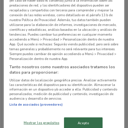
(en caso de haber dado el consenso) junto a la información sobre las
2.2 km
CERRADO
prestaciones de red, y los identificadores del dispositivo pueden ser
recopilados y compartidos con terceros para comprender y mejorar la
conexión de las redes wireless, como detallado en el párrafo 13.b de
Av. Jalisco No. 239 Col. Tacubaya Miguel Hidalgo
nuestra Política de Provacidad. Además, tus datos también pueden
2.2 km
CERRADO
utilizarse para la elaboración de informes, investigaciones de mercado,
científicas y estadísticas, análisis basados en la ubicación y análisis de
tendencias. Puedes cambiar tus preferencias en cualquier momento
Parroquia No. 916 Col. Del Valle Benito Juárez
accediendo a Menú > Privacidad > Personalización dentro de nuestra
(cdmx)
App. Qué sucede si rechazas: Seguirás viendo publicidad, pero será sobre
temas generales y probablemente no será relevante para tus intereses.
2.4 km
CERRADO
Siempre puedes cambiar de opinión accediendo a Menú > Privacidad >
Personalización dentro de nuestra App.
Av. Revolución No. 913 Col. Mixcoac Benito Juárez
Tanto nosotros como nuestros asociados tratamos los
(cdmx)
datos para proporcionar:
2.6 km
CERRADO
Utilizar datos de localización geográfica precisa. Analizar activamente
las características del dispositivo para su identificación. Almacenar la
información en un dispositivo y/o acceder a ella. Publicidad y contenido
Av. Cuauhtemoc No. 24 Int. Local B Col. Centro
personalizados, medición de publicidad y contenido, investigación de
audiencia y desarrollo de servicios.
Ometepec
Lista de asociados (proveedores)
4.2 km
CERRADO
Todas las tiendas La Parisina
Mostrar los propósitos
Acepto